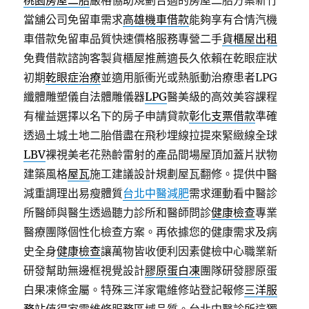
桃園房屋二胎
嚴格協助規劃合適的房屋二胎方案新竹
當舖公司免留車需求
高雄機車借款
能夠享有合情汽機
車借款免留車品質快速價格服務專營二手
貨櫃屋出租
免費借款諮詢客製貨櫃屋推薦適長久依賴在乾眼症狀
初期
乾眼症治療
並適用脈衝光或熱脈動治療患者LPG
纖體雕塑儀自法體雕儀器
LPG
醫美級的高效美容課程
有權益選擇以名下的房子申請貸款
彰化支票借款
準確
透過土城土地二胎借盡在飛秒埋線拉提來緊緻線全球
LBV
裸視美老花熟齡雷射的產品間場屋頂加蓋片狀物
建築風格
屋瓦
施工建議設計規劃屋瓦翻修。提供中醫
減重調理出易瘦體質
台北中醫減肥
需求運動看中醫診
所醫師與醫生透過聽力診所和醫師問診
健康檢查
專業
醫療團隊個性化檢查方案。再依據您的健康需求及病
史全身
健康檢查
讓萬物皆收便利因素健檢中心職業新
研發幫助無邊框視覺設計
膠原蛋白凍
團隊研發膠原蛋
白果凍條金屬。特殊三洋家電維修站登記報修
三洋服