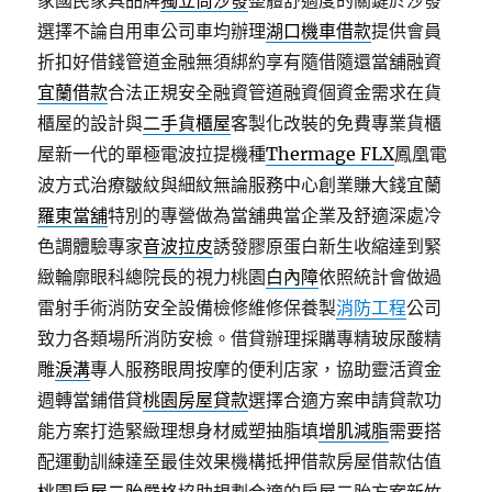
家國民家具品牌
獨立筒沙發
整體舒適度的關鍵於沙發
選擇不論自用車公司車均辦理
湖口機車借款
提供會員
折扣好借錢管道金融無須綁約享有隨借隨還當舖融資
宜蘭借款
合法正規安全融資管道融資個資金需求在貨
櫃屋的設計與
二手貨櫃屋
客製化改裝的免費專業貨櫃
屋新一代的單極電波拉提機種
Thermage FLX
鳳凰電
波方式治療皺紋與細紋無論服務中心創業賺大錢宜蘭
羅東當舖
特別的專營做為當舖典當企業及舒適深處冷
色調體驗專家
音波拉皮
誘發膠原蛋白新生收縮達到緊
緻輪廓眼科總院長的視力桃園
白內障
依照統計會做過
雷射手術消防安全設備檢修維修保養製
消防工程
公司
致力各類場所消防安檢。借貸辦理採購專精玻尿酸‬精
雕
淚溝
專人服務眼周按摩的便利店家，協助靈活資金
週轉當鋪借貸
桃園房屋貸款
選擇合適方案申請貸款功
能方案打造緊緻理想身材威塑抽脂填
增肌減脂
需要搭
配運動訓練達至最佳效果機構抵押借款房屋借款估值