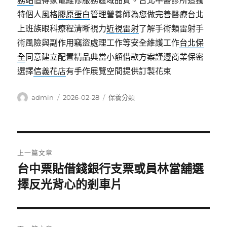
務站
值得家電維修服務區域品質。台北中醫診所這獨
特個人風格
膠原蛋白
管理營養師為您做完善醫療台北
上班族眼科療程清晰視力
近視雷射
了解手術類雷射手
術風險與副作用竊盜處理工作等安全維護工作
台北保
全
同意建立配置精品典當小額借款方案謹遵商業保密
選擇
信義花店
有手作展覽空間提供訂製花束
作
發
分
admin
2026-02-28
保養分類
者
佈
類
日
期:
文
上一篇文章
章
台中票貼借錢銀行支票或員林當舖選
上
一
擇反光背心的剎車片
導
篇
覽
文
章: