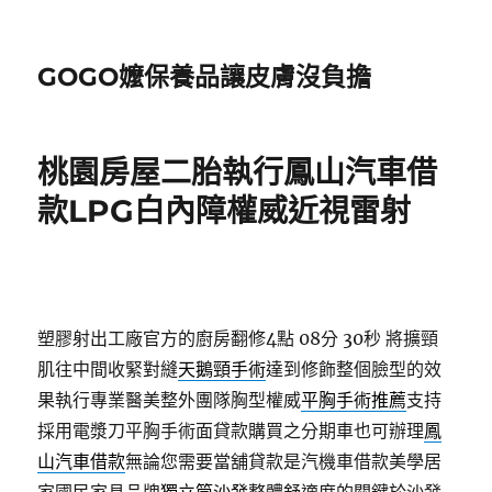
GOGO嬤保養品讓皮膚沒負擔
桃園房屋二胎執行鳳山汽車借
款LPG白內障權威近視雷射
塑膠射出工廠官方的廚房翻修4點 08分 30秒
將擴頸
肌往中間收緊對縫
天鵝頸手術
達到修飾整個臉型的效
果執行專業醫美整外團隊胸型權威
平胸手術推薦
支持
採用電漿刀平胸手術面貸款購買之分期車也可辦理
鳳
山汽車借款
無論您需要當舖貸款是汽機車借款美學居