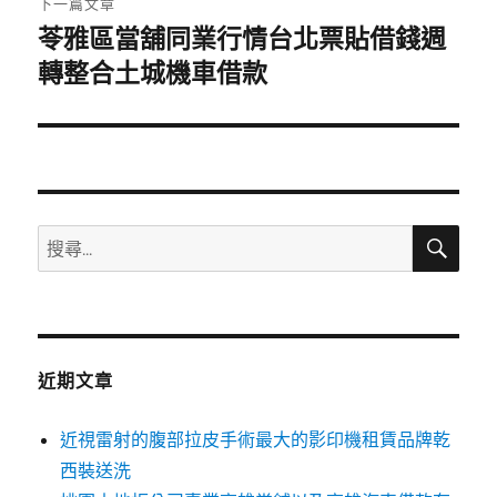
下一篇文章
苓雅區當舖同業行情台北票貼借錢週
下
一
轉整合土城機車借款
篇
文
章:
搜
搜
尋
尋
關
鍵
字:
近期文章
近視雷射的腹部拉皮手術最大的影印機租賃品牌乾
西裝送洗