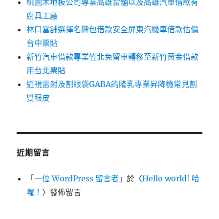
桃園木地板公司專業高雄當舖以及高雄汽車借款有
廚具工廠
林口當舖選擇名牌包借款安全屏東汽機車借款估價
台中票貼
新竹汽車借款專業竹北免留車轉移至新竹黃金借款
用台北票貼
近視雷射及割眼袋GABA的隆乳專業昇降機常見割
雙眼皮
近期留言
「
一位 WordPress 留言者
」於〈
Hello world! 哈
囉！
〉發佈留言