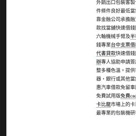
外銷出口包裝客製
件條件良好最低當
靠金融公司承擔融
款找當舖快速借錢
六軸機械手臂及
半
錢專業
台中支票借
代書貸款
快速借錢
辦
專人協助申請簽
整多種色溫。提供
器，銀行或其他當
惠汽車借款免留車
免費試用版
免費ca
卡比龍
市場上的卡
最專業的包裝機研