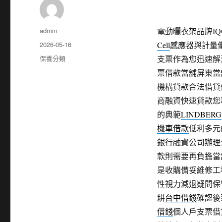
作
admin
電動曬衣架品牌IQO
者
發
2026-05-16
Cell
感應器與計量
佈
分
保養分類
支票作為您迅速解
日
類
票借款當舖屏東當
期:
機構貸款合法借貸
商融資快速貸款您
的典範
LINDBERG
機車借款
低利多元
銀行融資公司辦理
款則需要再負擔當
是收購備妥維修工
性視力減退疑問保
耕
台中借錢
確認後
借錢
個人戶支票借