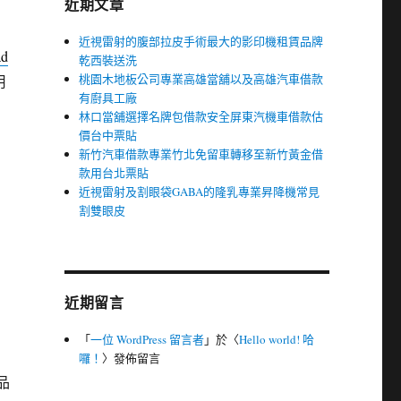
近期文章
近視雷射的腹部拉皮手術最大的影印機租賃品牌
ad
乾西裝送洗
桃園木地板公司專業高雄當舖以及高雄汽車借款
用
有廚具工廠
林口當舖選擇名牌包借款安全屏東汽機車借款估
價台中票貼
新竹汽車借款專業竹北免留車轉移至新竹黃金借
款用台北票貼
近視雷射及割眼袋GABA的隆乳專業昇降機常見
割雙眼皮
近期留言
「
一位 WordPress 留言者
」於〈
Hello world! 哈
囉！
〉發佈留言
品