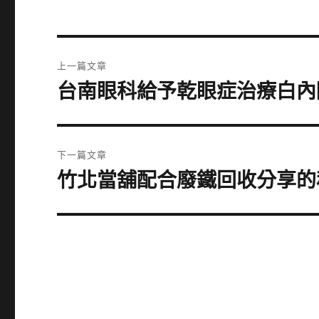
文
上一篇文章
章
台南眼科給予乾眼症治療白內
上
一
導
篇
覽
文
下一篇文章
章:
竹北當舖配合廢鐵回收分享的私
下
一
篇
文
章: