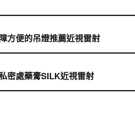
障方便的吊燈推薦近視雷射
密處藥膏SILK近視雷射