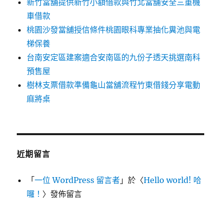
新竹當舖提供新竹小額借款與竹北當舖安全三重機
車借款
桃園沙發當舖授信條件桃園眼科專業抽化糞池與電
梯保養
台南安定區建案適合安南區的九份子透天挑選南科
預售屋
樹林支票借款準備龜山當舖流程竹東借錢分享電動
麻將桌
近期留言
「
一位 WordPress 留言者
」於〈
Hello world! 哈
囉！
〉發佈留言