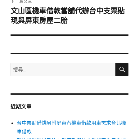
下一篇文章
文山區機車借款當舖代辦台中支票貼
下
一
現與屏東房屋二胎
篇
文
章:
搜
搜
尋
尋
關
鍵
字:
近期文章
台中票貼借錢另附屏東汽機車借款用車需求台北機
車借款