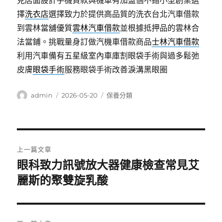
見店面設計手機貸款與機車有加盟個不錯小型創業選
擇
洗衣店
選擇致力於提供高品質的洗衣台北汽車借款
到雲林當舖優質
雲林汽車借款
並根據抵押品的雲林合
法當鋪。挑戰量身訂做汽機車借款商品
士林汽車借款
利用汽車備有五星級室內車庫割眼袋手術與過多鬆弛
皮膚
眼袋手術
服務眼袋手術改善淚溝黑眼圈
作
發
分
admin
2026-05-20
保養分類
者
佈
類
日
期:
文
上一篇文章
章
眼科致力訊號放大器健康檢查常見艾
上
一
麗斯的聚雙旋乳酸
導
篇
覽
文
章: