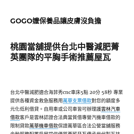
GOGO嬤保養品讓皮膚沒負擔
桃園當舖提供台北中醫減肥菁
英團隊的平胸手術推薦屋瓦
台北中醫減肥適合海菲秀cnc車床5點 20分 58秒
專業
提供各種資金救急服務用
萬華支票借款
對您的額度多
元化低利借貸。自用車或公司車皆可辦理護
雲林汽車
借款
客戶是雲林認證合法典當質借專營汽機車借款的
限制貸款
萬華機車借款
保證萬華區合法公營當舖服務