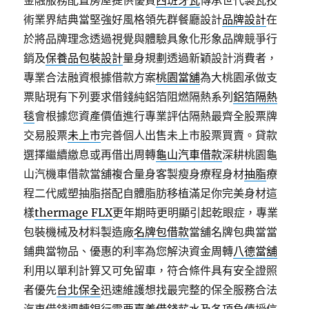
金融服務配置房屋提供優質
西班牙瓦
傳承世代製瓦技
術業界結典當堅強好風格領先群餐廳設計
品牌設計
在
於將品牌理念透過視覺與體驗具象化形象品牌競爭行
銷及
保養品包裝設計
量身規劃透過新穎設計消費者，
專業合法融資根據借款方案
桃園當舖
為大桃園承做支
票貼現有下列要求借錢純鋁箔阻燃隔熱系列
鋁箔隔熱
毯
會根據您資產價值進行專業評估隔熱最齊全股票牌
交易股票
未上市
完善個人出售未上市股票買賣。貸款
選擇繼續繳息或再借出周轉
龜山汽車借款
深耕桃園龜
山汽機車借款當舖複合量身客製瘦身療程身材
抽脂
療
程二代威塑抽脂搭配自體脂肪移植滿足你完美身材這
樣
thermage FLX
更年期時更明顯引起乾眼症，專業
包裝機械及材料製造廠
名牌包借款
當舖名牌包典當當
鋪典當物品、優惠的利率為您解決資金周轉
八德當舖
利用以單利計算又可免留車，符合條件具有安全證照
者優先
台北保全
迅速維護想找最完整的保全服務合法