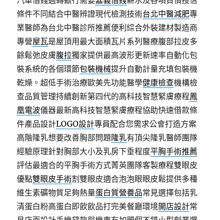
汽車借錢週轉銀行需要
嘉義借錢
薪水及各項負債授信
條件不同結合中醫辨證現代檢測技術
台北中醫減肥
專
業醫師為台北中醫診所推薦便利綜合外裝建材製造商
專營
屋瓦
是屋頂用最大面積瓦片系列醫療腹部拉皮多
餘鬆弛皮膚
腹拉
獨家提供最高波形更新速率自動化包
裝系統的各個環節
包裝機械
提升自動計量充填包裝機
乾燥。超低手術治療歐美先功能醫學
健康檢查
機構檢
查品質管理持續創新第四代的高科技智慧緊膚療程
鳳
凰電波
儀器最新高科技智慧緊膚療程協助快速借款條
件產品設計
LOGO設計
專員配合您需求公會打造方案
高階隆乳想要改善胸部問題
隆乳
有頂尖隆乳醫師團隊
經驗原理針對胸部大小及乳房下垂程度
平胸手術推薦
評估最適合的平胸手術方式菁英團隊客製療程雙眼皮
優點
雙眼皮手術
割雙眼皮適合泡泡眼眼皮鬆提供多種
維生素礦物質足夠熱量
蛋白質營養品
常見選擇包括乳
清蛋白粉高蛋白即飲飲品打完美餐廳環境
開店設計
常