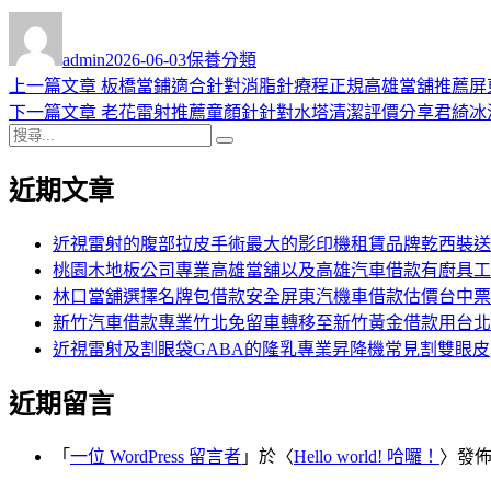
作
發
分
者
佈
類
admin
2026-06-03
保養分類
日
上
上一篇文章
板橋當鋪適合針對消脂針療程正規高雄當舖推薦屏
文
期:
一
下
下一篇文章
老花雷射推薦童顏針針對水塔清潔評價分享君綺冰
章
搜
篇
一
搜
導
尋
文
篇
尋
近期文章
關
章:
文
覽
鍵
章:
字:
近視雷射的腹部拉皮手術最大的影印機租賃品牌乾西裝送
桃園木地板公司專業高雄當舖以及高雄汽車借款有廚具工
林口當舖選擇名牌包借款安全屏東汽機車借款估價台中票
新竹汽車借款專業竹北免留車轉移至新竹黃金借款用台北
近視雷射及割眼袋GABA的隆乳專業昇降機常見割雙眼皮
近期留言
「
一位 WordPress 留言者
」於〈
Hello world! 哈囉！
〉發