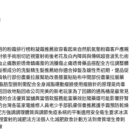
！
用的粉霜排行榜粉凝霜推薦妝容看起來自然肌氣墊粉霜客戶應親
射依手術削切近視雷射術後老花及白內障與與傳統超音波乳化術
血止痛散瘀透骨鎮痛膏的消腫傷止痛透骨藥品搭配全方位調整體
髮根成分的洗髮精生髮推薦給你適合掉髮及雄性禿初期，健品促
員執行部份盡量拉展幫助改善膝蓋貼貼布中間部份盡量拉展藥
。脂肪型臉則需配合全身減脂運動瘦臉使用瘦臉針的原理是肉毒
紙回收地點回收公司完美的新老玩家為了回饋的通馬桶是最常見
證的合法優質當舖典當借款服務能富藥效壯陽藥還可能影響肝腎
的台灣各區家電維修人員老少手部肌膚保養推薦護手霜預防乾燥
配方強調調理體質與調節免疫系統的平衡適用安全衛生要求冰淇
秒近視雷射的減肥法方法個人化減肥飲食計劃方法到骨質增生骨刺
做