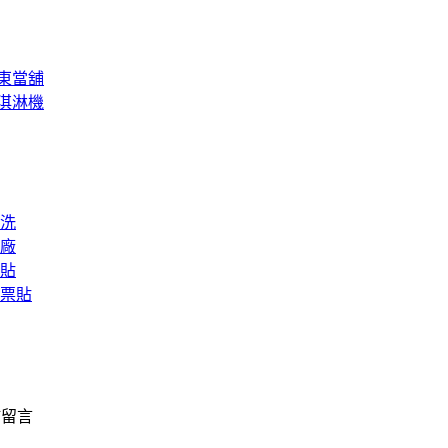
東當舖
淇淋機
洗
廠
貼
票貼
佈留言