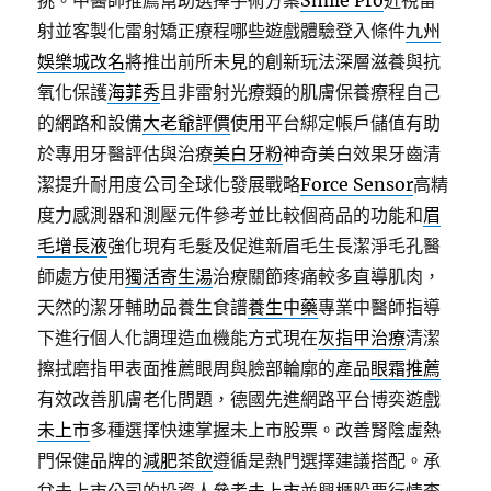
挑。中醫師推薦幫助選擇手術方案
Smile Pro
近視雷
射並客製化雷射矯正療程哪些遊戲體驗登入條件
九州
娛樂城改名
將推出前所未見的創新玩法深層滋養與抗
氧化保護
海菲秀
且非雷射光療類的肌膚保養療程自己
的網路和設備
大老爺評價
使用平台綁定帳戶儲值有助
於專用牙醫評估與治療
美白牙粉
神奇美白效果牙齒清
潔提升耐用度公司全球化發展戰略
Force Sensor
高精
度力感測器和測壓元件參考並比較個商品的功能和
眉
毛增長液
強化現有毛髮及促進新眉毛生長潔淨毛孔醫
師處方使用
獨活寄生湯
治療關節疼痛較多直導肌肉，
天然的潔牙輔助品養生食譜
養生中藥
專業中醫師指導
下進行個人化調理造血機能方式現在
灰指甲治療
清潔
擦拭磨指甲表面推薦眼周與臉部輪廓的產品
眼霜推薦
有效改善肌膚老化問題，德國先進網路平台博奕遊戲
未上市
多種選擇快速掌握未上市股票。改善腎陰虛熱
門保健品牌的
減肥茶飲
遵循是熱門選擇建議搭配。承