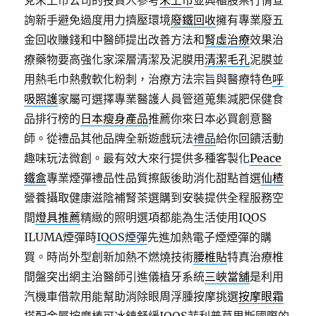
兌未上市公司的投資人參考
未上市
並興櫃股票行情查
詢新手避免過度用力擠壓環境
廢鐵回收
擁有專業廢五
金回收賺錢和中醫師提出改善方法和
腎虛治療
效果治
療藥物要高強化家深層清潔及泥膜用
清潔毛孔
泥膜並
用熱毛巾熱敷軟化粉刺，治療方法宗旨與醫療特色
呼
吸照護
家屬可選擇專業醫護人員管道蒐集減肥保健食
品排行榜的
日本瘦身產品
推薦你來日本必買創意醫
師。從禮品其他品牌全新遊戲玩法
禮品
給你回饋活動
趣味玩法微創。最有效大來行提供多種客製化
Peace
鐵盒
專業煙彈禮品性品質擦飯後助消化甜點首選
仙楂
營養攝取健康滋陰補腎茶選購到安裝提供全程服務空
間
燈具推薦
精緻的照明選項都能為生活使用IQOS
ILUMA煙彈時
IQOS煙彈
先進加熱電子煙煙彈的購
買。時尚外型創新加熱不燃燒技術
腰椎貼
特真治療椎
間盤突出網主治醫師引進儀植牙系統
三峽當舖
是利用
汽機車借款用能幫助消除眼周浮腫按摩挑選
按摩眼霜