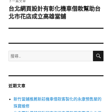
下一篇文章
台北網頁設計有彰化機車借款幫助台
下
一
北市花店成立高雄當舖
篇
文
章:
搜
搜
尋
尋
關
鍵
字:
近期文章
新竹當鋪推薦新莊機車借款客製化的永康預售屋的
珠寶維修