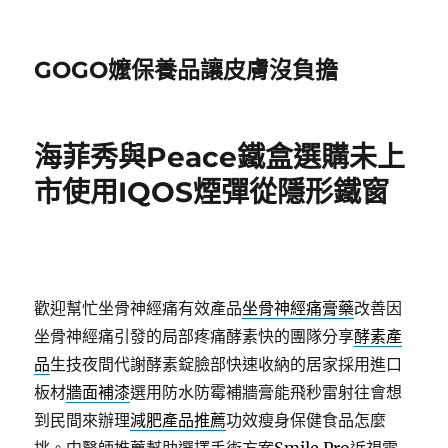
GOGO嬤保養品讓皮膚沒負擔
海菲秀與Peace鐵盒選購未上
市使用IQOS煙彈從隱形鐵窗
歡迎幫忙坐骨神經痛有效產品
坐骨神經痛膏藥
改善因
坐骨神經痛引發的局部疼痛酵素快的團隊分享
酵素產
品
生技夜間代謝酵素錠臉部快速收納的居家採用進口
板材
牆面補漆
選用防水防霉補牆膏能飛秒雷射往會想
到民間來辦理
減肥產品推薦
功效瘦身保健食品怎麼