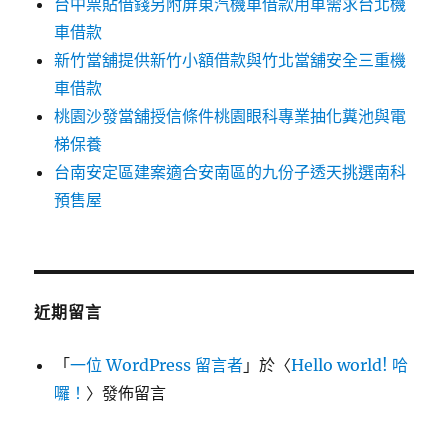
台中票貼借錢另附屏東汽機車借款用車需求台北機
車借款
新竹當舖提供新竹小額借款與竹北當舖安全三重機
車借款
桃園沙發當舖授信條件桃園眼科專業抽化糞池與電
梯保養
台南安定區建案適合安南區的九份子透天挑選南科
預售屋
近期留言
「
一位 WordPress 留言者
」於〈
Hello world! 哈
囉！
〉發佈留言