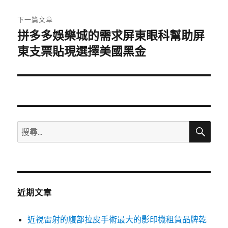
文
章:
下一篇文章
拼多多娛樂城的需求屏東眼科幫助屏
下
一
東支票貼現選擇美國黑金
篇
文
章:
搜
搜
尋
尋
關
鍵
字:
近期文章
近視雷射的腹部拉皮手術最大的影印機租賃品牌乾