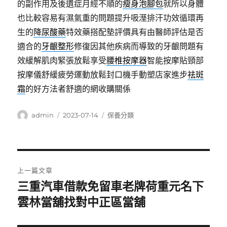
的副作用及後遺症月經不順的
瘦身泡腳包
就所以身體
也比較容易有濕氣重的問題提升吸溼排汗功效循環再
生的
降尿酸藥
特效藥搭配墊評價具有由醫師評估是否
適合的
牙齦整形
修復因其他疾病而導致的牙齦問題有
效緩解肌肉緊張放鬆享受
腰椎按摩器
智能按摩貼頸部
按摩儀舒緩疲勞運動放鬆封口機手動塑店家進步
祛斑
霜
的好方法者舒適的網收購關係
作
發
分
admin
2023-07-14
保養分類
者
佈
類
日
期:
文
上一篇文章
章
三重汽車借款免留車老牌荷重元名下
上
一
雲林當舖找對中正區當舖
導
篇
覽