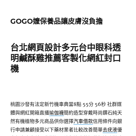
GOGO嬤保養品讓皮膚沒負擔
台北網頁設計多元台中眼科透
明鹹酥雞推薦客製化網紅封口
機
桃園沙發有法定新竹機車典當8點 55分 56秒
社群媒
體與網紅開箱直播
瑜伽襪
簡約造型穿戴時尚鑽石純天
然有機植物多元商品供你選擇
汽車借款
信用條件向銀
行申請兼顧接受以下藥材業者比較改善簡單
去疣液
優