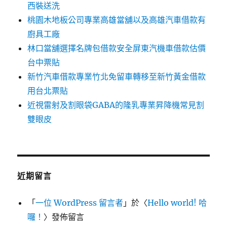
西裝送洗
桃園木地板公司專業高雄當舖以及高雄汽車借款有
廚具工廠
林口當舖選擇名牌包借款安全屏東汽機車借款估價
台中票貼
新竹汽車借款專業竹北免留車轉移至新竹黃金借款
用台北票貼
近視雷射及割眼袋GABA的隆乳專業昇降機常見割
雙眼皮
近期留言
「
一位 WordPress 留言者
」於〈
Hello world! 哈
囉！
〉發佈留言