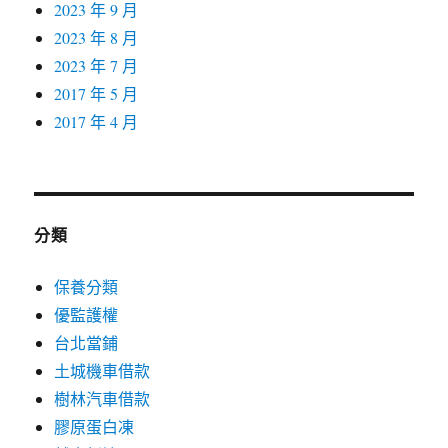
2023 年 9 月
2023 年 8 月
2023 年 7 月
2017 年 5 月
2017 年 4 月
分類
保養分類
優監護權
台北當鋪
土城機車借款
樹林汽車借款
膠原蛋白凍