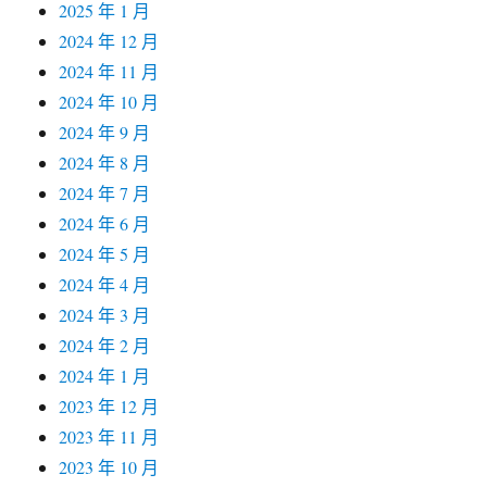
2025 年 1 月
2024 年 12 月
2024 年 11 月
2024 年 10 月
2024 年 9 月
2024 年 8 月
2024 年 7 月
2024 年 6 月
2024 年 5 月
2024 年 4 月
2024 年 3 月
2024 年 2 月
2024 年 1 月
2023 年 12 月
2023 年 11 月
2023 年 10 月