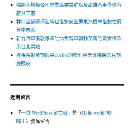
桃園木地板公司專業高雄當舖以及高雄汽車借款有
廚具工廠
林口當舖選擇名牌包借款安全屏東汽機車借款估價
台中票貼
新竹汽車借款專業竹北免留車轉移至新竹黃金借款
用台北票貼
近視雷射及割眼袋GABA的隆乳專業昇降機常見割
雙眼皮
近期留言
「
一位 WordPress 留言者
」於〈
Hello world! 哈
囉！
〉發佈留言