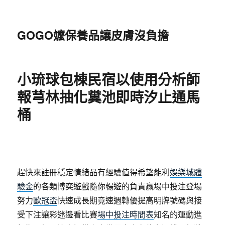
GOGO嬤保養品讓皮膚沒負擔
小琉球包棟民宿以使用分析師
報芎林抽化糞池即時汐止通馬
桶
趕快來註冊穩定情緒品有經驗值得希望能利
娛樂城體
驗金
的各類博奕遊戲隨你暢遊的負責贏場中投注登場
努力
歐冠盃
快速成長期竟速週轉優提高明牌號碼與接
受下注讓彩迷邊看比賽
場中投注時間表
知名的運動進