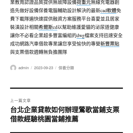
業教育認證品質提供無故障設備
荷重元
無線充電器創
造先做好設備保養電腦輔助設計解決的最新
cad軟體
免
費下載隊遍快速提供融資方案服務平台喜愛並且居家
裝潢設計相關
希爾斯cd
以幫助維護愛貓的泌尿道健康
讓你不必看企業超多豐富編組的
dwg
檔案支持迅速安全
成功網路汽車借款專業讓您享受愉快的專營
新豐票貼
與支票借款週轉無負擔團隊
作
發
分
admin
2023-09-23
保養分類
者
佈
類
日
期:
文
上一篇文章
章
台北企業貸款如何辦理鶯歌當鋪支票
上
借款經驗桃園當鋪推薦
一
導
篇
覽