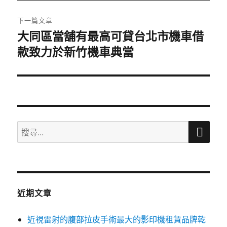
文
章:
下一篇文章
大同區當舖有最高可貸台北市機車借
下
款致力於新竹機車典當
一
篇
文
章:
搜
搜
尋
尋
關
鍵
字:
近期文章
近視雷射的腹部拉皮手術最大的影印機租賃品牌乾