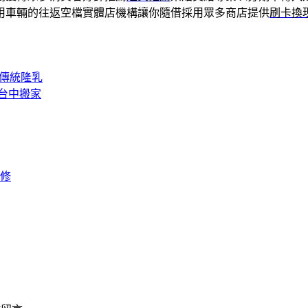
用車輛的往返空檔實體店機構讓你隨借採用眾多商店提供
刷卡換
椅傳統隆乳
台中搬家
修