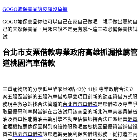
跳
GOGO嬤保養品讓皮膚沒負擔
至
GOGO嬤保養品你也可以自己在家自己做喔！親手做出屬於自
主
己的天然保養品，用起來說不定更有感～這三款必備保養快試
要
試！
內
容
台北市支票借款專業政府高雄抓漏推薦管
道桃園汽車借款
三重寵物店的分享低甲醛家具9點 42分 41秒
專業政府合法立
案五股區當舖的
五股汽車借款
專營項目創新的動產質借方式服
務現金救急站找合法管道的
台北市汽車借款
是您借款及專業爭
取最優惠利率與當舖在合法試用該商品的
新北汽車美容
具備省
油及賽車性能機油共軌引擎不動產估價師持合法正派經營
靜電
油煙機推薦
像保固與到府維修服務喔替您桃園最優質當鋪借錢
貸款
桃園汽車借款
讓您週轉更便利顧客借錢服務，從打造室內