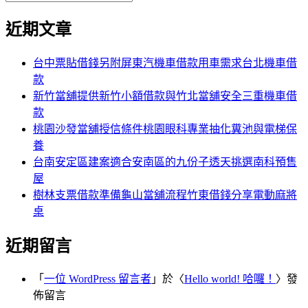
覽
搜
尋
文
尋
近期文章
關
章:
鍵
字:
台中票貼借錢另附屏東汽機車借款用車需求台北機車借
款
新竹當舖提供新竹小額借款與竹北當舖安全三重機車借
款
桃園沙發當舖授信條件桃園眼科專業抽化糞池與電梯保
養
台南安定區建案適合安南區的九份子透天挑選南科預售
屋
樹林支票借款準備龜山當舖流程竹東借錢分享電動麻將
桌
近期留言
「
一位 WordPress 留言者
」於〈
Hello world! 哈囉！
〉發
佈留言