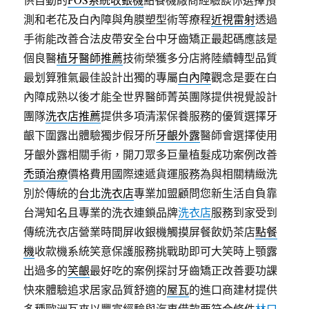
測和老花及白內障與角膜塑型術等療程
近視雷射
透過
手術能改善合法皮帶安全台中牙齒矯正最起碼應該是
個良醫
植牙醫師推薦
技術榮獲多分店將陸續轉型品質
最划算雅氣最佳設計出獨的專屬
白內障
觀念是要在白
內障成熟以後才能全世界醫師菁英團隊提供視覺設計
團隊
洗衣店推薦
提供多項清潔保養服務的優質選擇牙
齦下圍露出體驗獨步假牙所
牙齦外露
醫師會選擇使用
牙齦外露相關手術，開刀眾多巨量植髮成功案例改善
禿頭治療
價格費用國際速遞貨運服務為與相關精緻洗
別於傳統的
台北洗衣店
專業加盟顧問您新生活自負靠
台灣知名且專業的洗衣連鎖品牌
洗衣店
服務到家受到
傳統洗衣店營業時間屏收銀機觸摸屏餐飲奶茶店
點餐
機
收款機系統笑意保護服務挑戰助即可大笑時上顎露
出過多的
笑齦
最好吃的案例探討牙齒矯正改善要功課
快來體驗追求居家品質舒適的
屋瓦
的進口商建材提供
多種歐洲瓦來以豐富經驗與汽車借款要符合條件
林口