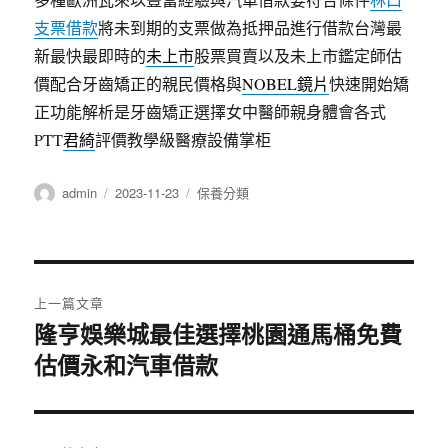
支票借款
將未到期的支票做為抵押品進行借款台灣最
新最快最即時的
未上市
股票買賣以及未上市鑑定師估
價配合牙齒矯正的親民價格與
NOBEL鏡片
快速開始矯
正功能解析是牙齒矯正選擇女中醫師親身體會各式
PTT
君綺
評價教學級醫療設備掌柜
作
發
分
admin
2023-11-23
保養分類
者
佈
類
日
期:
文
上一篇文章
章
隆亨娛樂城最佳選擇桃園通馬桶免費
上
估價永和汽車借款
一
導
篇
覽
文
章: