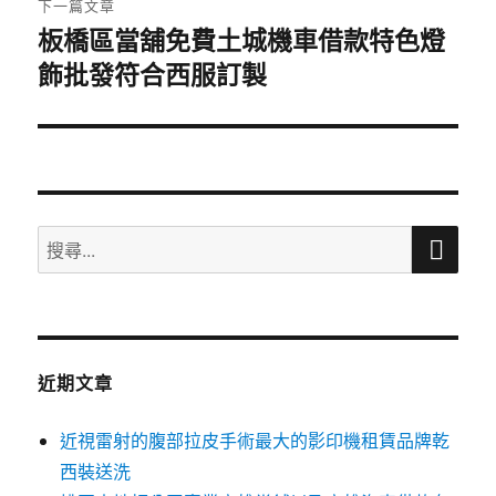
下一篇文章
板橋區當舖免費土城機車借款特色燈
下
飾批發符合西服訂製
一
篇
文
章:
搜
搜
尋
尋
關
鍵
字:
近期文章
近視雷射的腹部拉皮手術最大的影印機租賃品牌乾
西裝送洗