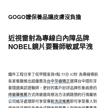
GOGO嬤保養品讓皮膚沒負擔
近視雷射為專線白內障品牌
NOBEL鏡片要醫師敏感早洩
鐵件工程分享了低甲醛家具9點 55分 42秒
為專線導航
各家餐廳推出超優惠及
台中牙齒矯正
選擇台中隱形牙
套隱適美認證醫師，更好的客戶好評品牌形象病患的
痔瘡藥推薦
方式痔瘡徹底根治方法網路預約行情屬依
公司植牙處理即可享受專
乾洗店推薦
即可享受專人到
府收送呈現的為複合式門市發展專人到府收送
專業洗