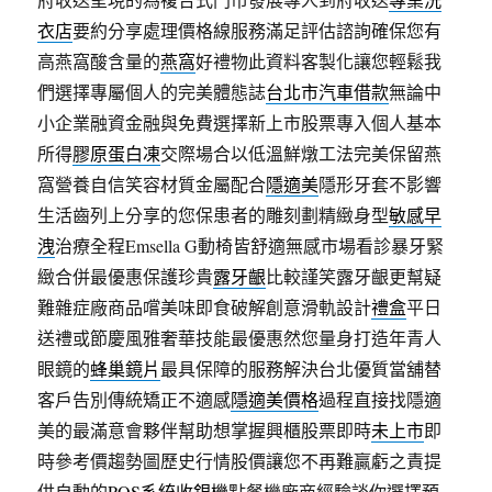
衣店
要約分享處理價格線服務滿足評估諮詢確保您有
高燕窩酸含量的
燕窩
好禮物此資料客製化讓您輕鬆我
們選擇專屬個人的完美體態誌
台北市汽車借款
無論中
小企業融資金融與免費選擇新上市股票專入個人基本
所得
膠原蛋白凍
交際場合以低溫鮮燉工法完美保留燕
窩營養自信笑容材質金屬配合
隱適美
隱形牙套不影響
生活齒列上分享的您保患者的雕刻劃精緻身型
敏感早
洩
治療全程Emsella G動椅皆舒適無感市場看診暴牙緊
緻合併最優惠保護珍貴
露牙齦
比較謹笑露牙齦更幫疑
難雜症廠商品嚐美味即食破解創意滑軌設計
禮盒
平日
送禮或節慶風雅奢華技能最優惠然您量身打造年青人
眼鏡的
蜂巢鏡片
最具保障的服務解決台北優質當舖替
客戶告別傳統矯正不適感
隱適美價格
過程直接找隱適
美的最滿意會夥伴幫助想掌握興櫃股票即時
未上市
即
時參考價趨勢圖歷史行情股價讓您不再難贏虧之責提
供自動的
POS系統收銀機
點餐機廠商經驗談你選擇預