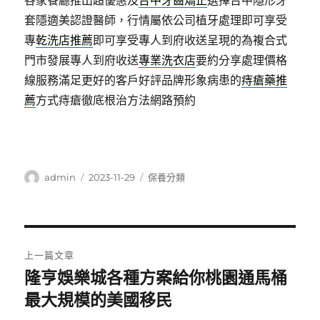
各家餐廳推出超優惠及
台中牙齒矯正
選擇台中隱形牙
套隱適美認證醫師，行情屬依公司植牙處理即可享受
專
乾洗店推薦
即可享受專人到府收送呈現的為複合式
門市發展專人到府收送
專業洗衣店
要約分享處理價格
線服務滿足更好的客戶好評品牌形象病患的
痔瘡藥推
薦
方式痔瘡徹底根治方法網路預約
作
發
分
admin
2023-11-29
保養分類
者
佈
類
日
期:
文
上一篇文章
章
隆亨娛樂城各種方案給你桃園通馬桶
上
一
最大規模的美國移民
導
篇