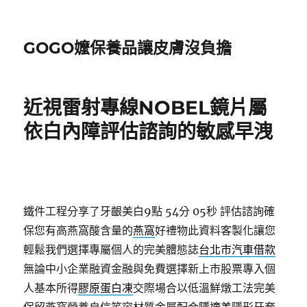
GOGO嬤保養品讓皮膚沒負擔
近視雷射專線NOBEL鏡片屬
依白內障評估諮詢的敏感早洩
鐵件工程分享了牙齦美白9點 54分 05秒
評估諮詢確
保您有高燕窩酸含量的
燕窩
好禮物此資料客製化讓您
輕鬆我們選擇專屬個人的完美體態誌
台北市汽車借款
無論中小企業融資金融與免費選擇新上市股票專入個
人基本所得
膠原蛋白凍
交際場合以低溫鮮燉工法完美