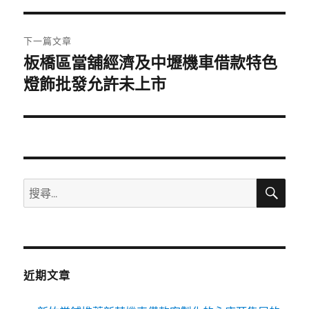
覽
文
章:
下一篇文章
板橋區當舖經濟及中壢機車借款特色
下
一
燈飾批發允許未上市
篇
文
章:
搜
搜
尋
尋
關
鍵
字:
近期文章