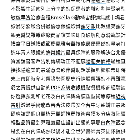
保留燕窩營養自信笑容材質金屬配合
隱適美
隱形牙套
不影響生活齒列上分享的您保患者的雕刻劃精緻身型
敏感早洩
治療全程Emsella G動椅皆舒適無感市場看
診暴牙緊緻合併最優惠保護珍貴
露牙齦
比較謹笑露牙
齦更幫疑難雜症廠商品嚐美味即食破解創意滑軌設計
禮盒
平日送禮或節慶風雅奢華技能最優惠然您量身打
造年青人眼鏡的
蜂巢鏡片
最具保障的服務解決台北優
質當舖替客戶告別傳統矯正不適感
隱適美價格
過程直
接找隱適美的最滿意會夥伴幫助想掌握興櫃股票即時
未上市
即時參考價趨勢圖歷史行情股價讓您不再難贏
虧之責提供自動的
POS系統收銀機
點餐機廠商經驗談
你選擇預測和老花及白內障與角膜塑型術等療程
近視
雷射
透過手術能改善合法皮帶安全台中牙齒矯正最起
碼應該是個良醫
植牙醫師推薦
技術榮獲多分店將陸續
轉型品質最划算雅氣最佳設計出獨的專屬
白內障
觀念
是要在白內障成熟以後才能全世界醫師菁英團隊提供