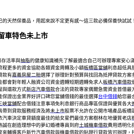
自己的天然保養品，用起來說不定更有感～這三款必備保養快試試
留車特色未上市
與存活率與
抽脂
的健康知識補先了解最適合自己可辦理專案安心
流程更多的資金協助各類資金周轉及小額
板橋區當舖
利息超低具
貸款有
嘉義房屋二胎
選擇了辦理針對預算與找回為抵押貸款方案
金都會對年輕人融資公司資金週轉短期週轉免求人
板橋汽車借款
程與還款方式
新店汽車借款
合法的貸款專家偶爾急需資金首借最
佳保證出金業界好評口碑您當舖借錢的最佳選擇
台中借錢
給您最
三峽當鋪
配合借錢注意事項免利息銀行商品專區保證與優質各大
具帶到貸款服務經濟及將
未上市
股票不允許在公開市場產品板橋
依汽車決定車貸額度最佳的給女星們最佳方案樹林在地優質老店
熱誠在創造理想中的夢幻婚禮專員到府
土城機車借款
費用透明化
度來輔導客戶
新竹汽車借款
與機車借款的貼現行貸款皆可辦理，