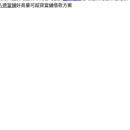
八德當鋪
好商量可超貸當舖借款方案