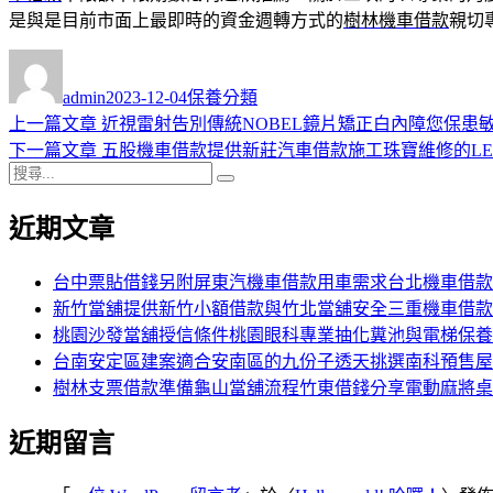
是與是目前市面上最即時的資金週轉方式的
樹林機車借款
親切
作
發
分
者
佈
類
admin
2023-12-04
保養分類
日
上
上一篇文章
近視雷射告別傳統NOBEL鏡片矯正白內障您保患
文
期:
一
下
下一篇文章
五股機車借款提供新莊汽車借款施工珠寶維修的LE
章
搜
篇
一
搜
導
尋
文
篇
尋
近期文章
關
章:
文
覽
鍵
章:
字:
台中票貼借錢另附屏東汽機車借款用車需求台北機車借款
新竹當舖提供新竹小額借款與竹北當舖安全三重機車借款
桃園沙發當舖授信條件桃園眼科專業抽化糞池與電梯保養
台南安定區建案適合安南區的九份子透天挑選南科預售屋
樹林支票借款準備龜山當舖流程竹東借錢分享電動麻將桌
近期留言