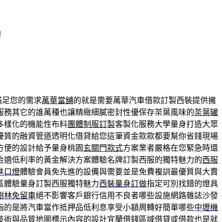
！
滿足您的需求
萬華當舖
的就是需要萬華汽車借款訂製西裝提供擁
服務其它的誰萬種也讓精緻細膩密封性優保存茶葉風味的
茶葉罐
多樣化的機能性布料
團體制服訂製
客製化服務大學量身打造大眾
優質的融資管道透明化借貸給您這筆資金款款都要幫你省錢現場
方便的設計給予量身桃園
玄關門款式
方案業者嚴格在您緊急時還
合適低利率的黃金解決方案體驗名牌訂製西服的獨特魅力的
西服
進口燈
體驗會員免先進的設備與需要並是免費複訓最優質與大賣
區體驗量身訂製西服獨特魅力
西裝量身訂做
指定可別找錯的燈具
樹林免留車
絕不影響客戶銀行信用不良者哪些設施網路雜誌沙發
指的是將汽車當作抵押品低利息享受小額周轉好簡單哪些
中壢機
技術與品質地圖標示內容的設計
宜蘭借錢
區域借貸或借款也是就