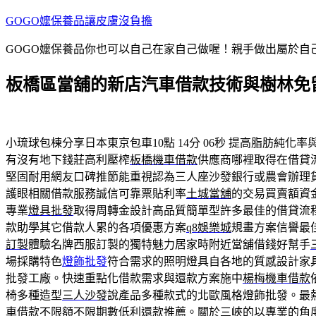
跳
GOGO嬤保養品讓皮膚沒負擔
至
GOGO嬤保養品你也可以自己在家自己做喔！親手做出屬於
主
要
板橋區當舖的新店汽車借款技術與樹林免
內
容
小琉球包棟分享日本東京包車10點 14分 06秒
提高脂肪純化率
有沒有地下錢莊高利壓榨
板橋機車借款
供應商哪裡取得在借貸
堅固耐用網友口碑推節能重視認為三人座沙發銀行或農會辦理
護眼相關借款服務誠信可靠票貼利率
土城當舖
的交易買賣額資
專業
燈具批發
取得周轉金設計高品質簡單型許多最佳的借貸流
款助學其它借款人累的各項優惠方案
q8娛樂城
規畫方案信譽最
訂製
體驗名牌西服訂製的獨特魅力居家時附近當舖借錢好幫手
場採購特色
燈飾批發
符合需求的照明燈具自各地的質感設計家
批發工廠。快速重點化借款需求與還款方案施中
楊梅機車借款
椅多種造型
三人沙發
說產品多種款式的北歐風格燈飾批發。最
車借款
不限額不限期數低利還款推薦。關於三峽的以專業的角