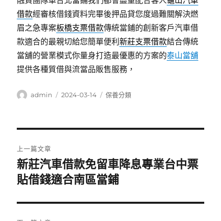
融資團隊車台北當鋪我們都會盡量配合客人
龜山汽車
借款
經審核借錢資料完畢後押品貸您度過難關解決燃
眉之急專案
板橋支票借款
傳統當鋪的創新客戶汽車借
款適合的最親切給您簡單便利
新莊支票借款
結合傳統
當舖的營業模式你量身打造最優惠的方案的
泰山當舖
提供各種質借與流當品販售服務，
作
發
分
admin
2024-03-14
保養分類
者
佈
類
日
期:
文
上一篇文章
章
新莊汽車借款免留車降息專業台中票
上
一
貼借錢適合南區當鋪
導
篇
覽
文
章: