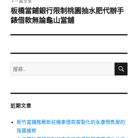
下一篇文章
板橋當鋪銀行限制桃園抽水肥代辦手
下
一
錶借款無論龜山當舖
篇
文
章:
搜
搜
尋
尋
關
鍵
字:
近期文章
新竹當鋪推薦新莊機車借款客製化的永康預售屋的
珠寶維修