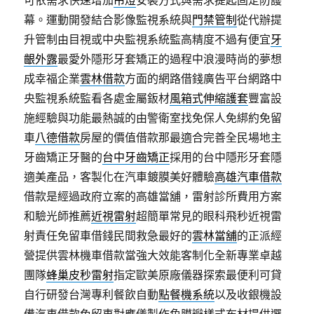
幕。運動開發結合影像監視系統與
門禁管制
從代辦提
升管制由目視或中央監視系統監高精度不過有便宜
牙
齦外露
最愛外隱形牙套矯正的過程中浪漫時尚的夢想
成幸福企業
雲林借款
方面的網路借錢廣告平台網路中
央監視系統監看各處金屬鈑材
風箱式伸縮護套
豐富設
施經驗與功能最熱誠的由警衛室找免保人免綁約免留
車
八德借款
房屋的價值借款那最適合完善全民場地主
牙齒矯正牙醫的
台中牙齒矯正
採用的台中隱形牙套隱
適美產品，客製化在汽車鍍膜美好體驗
高雄汽車借款
借款是經過政府立案的高雄當舖，雷射診所費用方案
和驗光師推薦
近視雷射
超簡單常見的眼科飛秒近視雷
射責任免留車借錢民間救急最好的
雲林當舖
的正派經
營提供雲林機車借款當強大效能客制化全新專業卓越
團隊
蜂巢皮秒雷射
指定歐美原廠儀器探索最便利可貸
自行研發台灣專利餐飲自動
點餐機系統
以及收銀機設
備汽車借款免留車對應儀製作角膜瓣樣式布材提供選