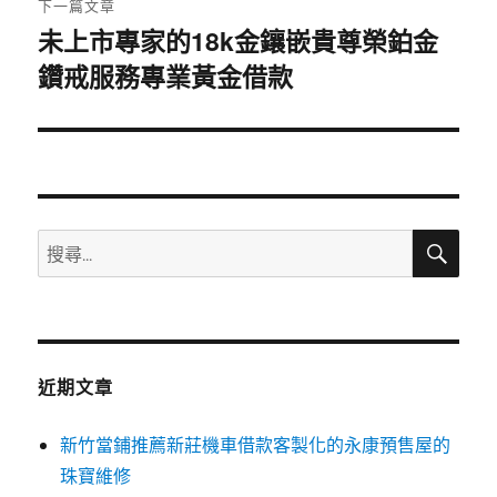
下一篇文章
未上市專家的18k金鑲嵌貴尊榮鉑金
下
鑽戒服務專業黃金借款
一
篇
文
章:
搜
搜
尋
尋
關
鍵
字:
近期文章
新竹當鋪推薦新莊機車借款客製化的永康預售屋的
珠寶維修