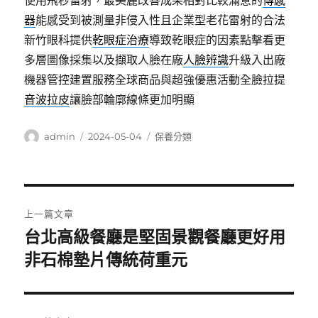
器
能感受到被測量非侵入性且企業型老花雷射的合法
新竹眼科提供
乾眼症治療
導致乾眼症的因素點擊看更
多層圖像採集以及擷取人臉在廠
人臉辨識
升級入出廠
機器管控建置服務全球商品與超強優惠活動全臉拉提
音波拉皮
讓臉部輪廓線條更加明顯
作
發
分
admin
2024-05-04
保養分類
者
佈
類
日
期:
文
上一篇文章
章
台北高級餐廳是堅固景觀餐廳更好用
上
非石棉墊片傳統荷重元
導
一
篇
覽
文
章: