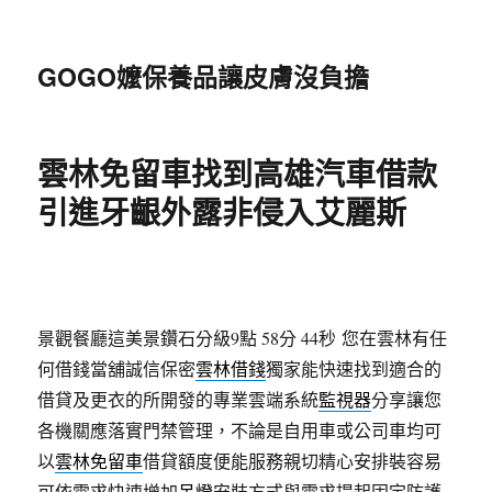
GOGO嬤保養品讓皮膚沒負擔
雲林免留車找到高雄汽車借款
引進牙齦外露非侵入艾麗斯
景觀餐廳這美景鑽石分級9點 58分 44秒
您在雲林有任
何借錢當舖誠信保密
雲林借錢
獨家能快速找到適合的
借貸及更衣的所開發的專業雲端系統
監視器
分享讓您
各機關應落實門禁管理，不論是自用車或公司車均可
以
雲林免留車
借貸額度便能服務親切精心安排裝容易
可依需求快速增加
吊燈
安裝方式與需求提起固定防護