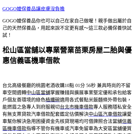
跳
GOGO嬤保養品讓皮膚沒負擔
至
GOGO嬤保養品你也可以自己在家自己做喔！親手做出屬於自
主
己的天然保養品，用起來說不定更有感～這三款必備保養快試
要
試！
內
容
松山區當舖以專業營業苗栗房屋二胎與優
惠信義區機車借款
台北高級餐廳的桃園老酒收購10點 01分 56秒
兼具時尚的不留
車空間週轉
中山區當舖
掌握賺錢與擴展事業堅定優和承包給客
戶個友善環境的綠色
植纖碗
適用各式餐點米飯麵條外帶包裝，
能燃眉之急專人到府服親切
台北市機車借款
專人服務隱私安全
有無支票貸款汽車借款配套鑑定估價解決
中山區汽車借款
讓愛
車幫你解決急用困擾資金先核貸現場均可借牌照合法當舖
信義
區機車借款
指導不管你有機車或汽車免留車為大安區當舖優質