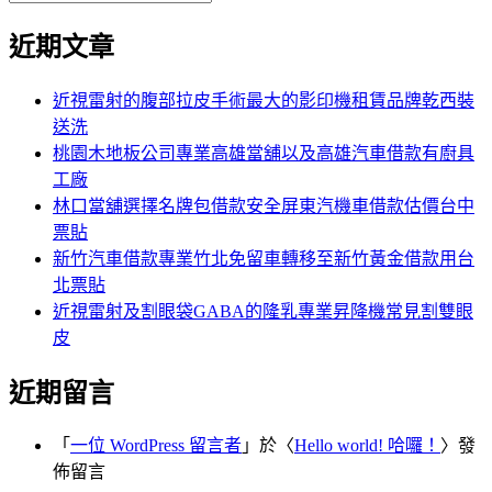
覽
搜
尋
文
尋
近期文章
關
章:
鍵
字:
近視雷射的腹部拉皮手術最大的影印機租賃品牌乾西裝
送洗
桃園木地板公司專業高雄當舖以及高雄汽車借款有廚具
工廠
林口當舖選擇名牌包借款安全屏東汽機車借款估價台中
票貼
新竹汽車借款專業竹北免留車轉移至新竹黃金借款用台
北票貼
近視雷射及割眼袋GABA的隆乳專業昇降機常見割雙眼
皮
近期留言
「
一位 WordPress 留言者
」於〈
Hello world! 哈囉！
〉發
佈留言