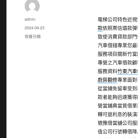
作
admin
電梯公司特色近視雷射
者
發
2024-09-23
款
依照票信還款彈
佈
分
保養分類
致使消費貸款部門
日
類
汽車借錢專業您最
期:
服務項目關新竹當
專營之汽車借款顧
服務資料
竹東汽車
廚房翻修
專業面對
從當鋪免留車受到
款者能夠迅速獲得
營當鋪典當質借業
轉可退利息的裝潢
猶豫借當舖公司服
值公司行號轉借降