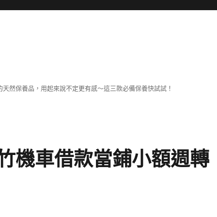
擔
己的天然保養品，用起來說不定更有感～這三款必備保養快試試！
竹機車借款當鋪小額週轉