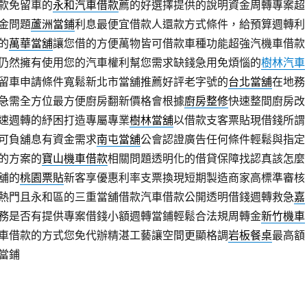
款免留車的
永和汽車借款
薦的好選擇提供的說明資金周轉專案超
金問題
蘆洲當鋪
利息最便宜借款人還款方式條件，給預算週轉利
的
萬華當舖
讓您借的方便萬物皆可借款車種功能超強汽機車借款
仍然擁有使用您的汽車權利幫您需求缺錢急用免煩惱的
樹林汽車
留車申請條件寬鬆新北市當舖推薦好評老字號的
台北當舖
在地務
急需全方位最方便廚房翻新價格會根據
廚房整修
快速整間廚房改
速週轉的紓困打造專屬專業
樹林當舖
以借款支客票貼現借錢所謂
可負舖息有資金需求
南屯當舖
公會認證廣告任何條件輕鬆與指定
的方案的
寶山機車借款
相關問題透明化的借貸保障找認真該怎麼
舖的
桃園票貼
新客享優惠利率支票換現短期製造商家高標準審核
熱門且永和區的三重當舖借款汽車借款公開透明借錢週轉救急
嘉
務是否有提供專案借錢小額週轉當鋪輕鬆合法規周轉金
新竹機車
車借款的方式您免代辦精湛工藝讓空間更顯格調
岩板餐桌
最高額
當鋪