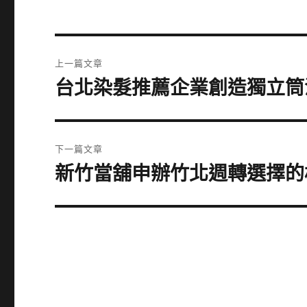
文
上一篇文章
章
台北染髮推薦企業創造獨立筒
上
一
導
篇
覽
文
下一篇文章
章:
新竹當舖申辦竹北週轉選擇的
下
一
篇
文
章: