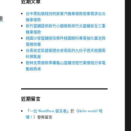
近期文章
台中票貼借錢另附屏東汽機車借款用車需求台北
借
機車借款
新竹當舖提供新竹小額借款與竹北當舖安全三重
機車借款
桃園沙發當舖授信條件桃園眼科專業抽化糞池與
電梯保養
台南安定區建案適合安南區的九份子透天挑選南
科預售屋
樹林支票借款準備龜山當舖流程竹東借錢分享電
動麻將桌
近期留言
「
一位 WordPress 留言者
」於〈
Hello world! 哈
囉！
〉發佈留言