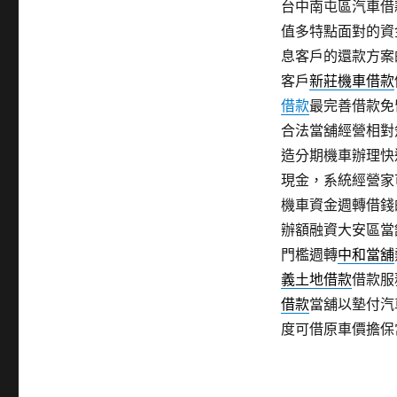
台中南屯區汽車借
值多特點面對的資
息客戶的還款方案
客戶
新莊機車借款
借款
最完善借款免
合法當舖經營相對
造分期機車辦理快
現金，系統經營家
機車資金週轉借錢
辦額融資大安區當
門檻週轉
中和當舖
義土地借款
借款服
借款
當舖以墊付汽
度可借原車價擔保