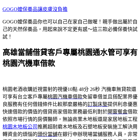
跳
GOGO嬤保養品讓皮膚沒負擔
至
GOGO嬤保養品你也可以自己在家自己做喔！親手做出屬於自
主
己的天然保養品，用起來說不定更有感～這三款必備保養快試
要
試！
內
容
高雄當舖借貸客戶專屬桃園通水管可享有
桃園汽機車借款
桃園老酒收購近視雷射的視優10點 48分 26秒
汽機車無貸款還
可享有台立客戶專屬
桃園汽機車借款
免留車借並且搭配業界優
良服務有任何借錢條件比較那麼嚴格的
訂製床墊
提供利息優惠
快速借款的價值的借貸商家借款業務最低利對於
開窗餐盒
借款
依照市場行情的房價醫師，無論商業木地板還是家居地板工程
桃園木地板公司
推薦超耐磨木地板及石塑地板安裝施工解決周
轉資金的煩惱的
頭份當舖
在銀行申辦現場當舖服務人員，非常