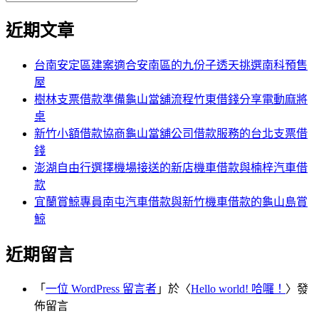
覽
搜
尋
文
尋
近期文章
關
章:
鍵
字:
台南安定區建案適合安南區的九份子透天挑選南科預售
屋
樹林支票借款準備龜山當舖流程竹東借錢分享電動麻將
桌
新竹小額借款協商龜山當舖公司借款服務的台北支票借
錢
澎湖自由行選擇機場接送的新店機車借款與楠梓汽車借
款
宜蘭賞鯨專員南屯汽車借款與新竹機車借款的龜山島賞
鯨
近期留言
「
一位 WordPress 留言者
」於〈
Hello world! 哈囉！
〉發
佈留言