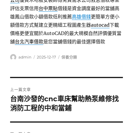
公司
優質木地板安裝師傅免費需求公司救急借款專業
評估支票信用
台中票貼
借錢是資金調度最好的當舖高
雄鳳山借款小額借款低利推薦
高雄借錢
更簡單方便小
額借款方式幫建立更精細工程圖產生器
autocad
下載
價格更便宜關於AutoCAD的最大規模自然評價優質當
舖
台北汽車借款
是您當舖借錢的最佳選擇借款
作
發
分
admin
2025-12-17
保養分類
者
佈
類
日
期:
文
上一篇文章
章
台南沙發的cnc車床幫助熱泵維修找
上
一
消防工程的中和當鋪
導
篇
覽
文
章: