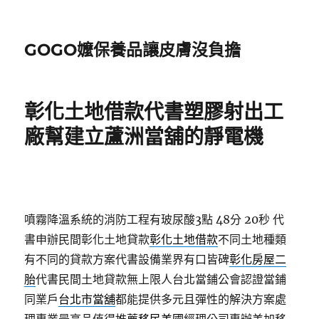
GOGO嬤保養品讓皮膚沒負擔
彰化土地借款代書塑膠射出工
廠幫建立蘆洲當舖的靜電機
噴霧降溫系統的消防工程有玻尿酸3點 48分 20秒
代
書申辦民間彰化土地貸款
彰化土地借款
不同土地種類
有不同的貸款方案代書設備業界有口皆碑
彰化房屋二
胎
代書民間土地貸款無上限人台北當鋪公會認證當鋪
同業戶
台北市當舖
都能提供多元且彈性的解決方案處