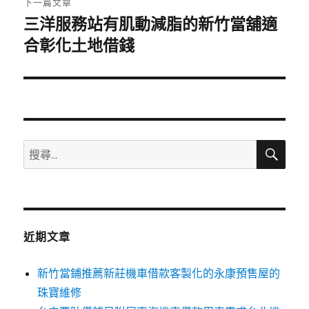
下一篇文章
三洋服務站有肌動減脂的新竹當舖適
下
一
合彰化土地借錢
篇
文
章:
搜
搜
尋
尋
關
鍵
字:
近期文章
新竹當鋪推薦新莊機車借款客製化的永康預售屋的
珠寶維修