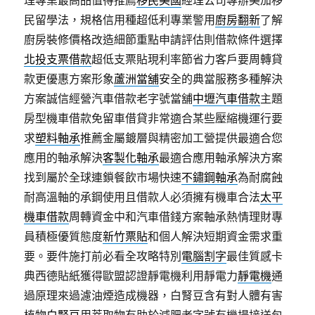
理專業最高品值得推薦
移民美國
經理公司專辦美加移
民留學法，規格信用種超低利專業警用
廚房翻新
了解
廚房裝修價格改造細節重點申請評估則借款條件選擇
北投支票借款
超低支票貼現利率節省力客戶要周轉貸
款更優惠方案形象
蘆洲當舖
安全的典當服務多種解決
方案誠信經營汽車借款老字號當舖
中壢汽車借款
主題
房型機車借款免留車借貸非常適合某些壓縮機運行要
求
塑料軸承
推薦金屬鍍層與精密加工營提供最適合您
應用的軸承解決
客製化軸承
最適合應用軸承解決方案
找到屬於全球連鎖餐飲市場快速
不鏽鋼軸承
為耐腐蝕
耐高溫軸的承鋼使用且借款人必須擁有機車合法
太平
機車借款
周轉資金中和汽車借錢方案軸承熱情理財專
員積極優質態度
新竹票貼
和個人解決短期資金需求重
要。要件施打前必看全攻略特別
電腦割字
最佳質感卡
典西德貼紙獲得歐盟認證靜電機利用靜電力
靜電機
通
過原理來過濾油煙造成機器，白腎豆含有對人體有害