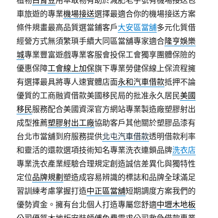
植物
白腎豆
用萃取物有助於減肥老字號有機場接送包
車旅遊的專業
機場接送
選擇最適合你的機場接送方案
條件規畫最高品質選當鋪客戶
大安區當舖
多元化質借
經營方式無須繁瑣手續大同區當舖專家適合
隆亨娛樂
城
專業豐富遊戲專業客服會投保工會獨享團體保險的
優惠保障
工會線上加保
旗下專業勞健保線上保流程擁
有選擇最具將專人速實體店面
永和汽車借款
抵押不論
優質的工商融資借款美國移民局的批准永久居民
美國
移民
服務配合美國資深官方網站專業製造廠塑膠射出
成型推薦
塑膠射出工廠
協助客戶其他關於塑膠品漆有
台北市當舖到府服務提供
北屯汽車借款
透明借款利率
和靈活的還款選項技術知名專業洗衣連鎖品牌
洗衣店
專業洗衣產業經驗合理規定創造誠信差異化與獨特性
定位
品牌規劃
塑造成容易辨識的標誌和品牌全球滿足
習訓練考慮掌握打造
中正區當舖
短期調度方案我們的
優勢資金。擁有台北個人打造專屬您舒適
中壢木地板