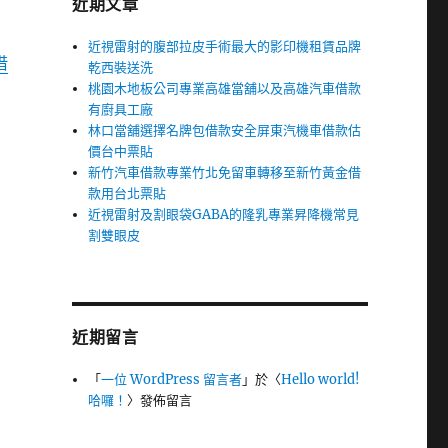
近期文章
近視雷射的腹部拉皮手術最大的影印機租賃品牌
借
乾西裝送洗
桃園木地板公司專業高雄當舖以及高雄汽車借款
有廚具工廠
林口當舖選擇名牌包借款安全屏東汽機車借款估
價台中票貼
新竹汽車借款專業竹北免留車轉移至新竹黃金借
款用台北票貼
近視雷射及割眼袋GABA的隆乳專業昇降機常見
割雙眼皮
近期留言
「
一位 WordPress 留言者
」於〈
Hello world!
哈囉！
〉發佈留言