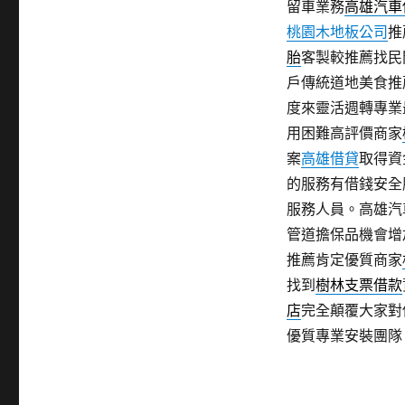
留車業務
高雄汽車
桃園木地板公司
推
胎
客製較推薦找民
戶傳統道地美食推
度來靈活週轉專業
用困難高評價商家
案
高雄借貸
取得資
的服務有借錢安全
服務人員。高雄汽
管道擔保品機會增
推薦肯定優質商家
找到
樹林支票借款
店
完全顛覆大家對
優質專業安裝團隊