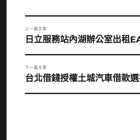
文
上一篇文章
章
日立服務站內湖辦公室出租E
上
一
導
篇
覽
文
下一篇文章
章:
台北借錢授權土城汽車借款選
下
一
篇
文
章: