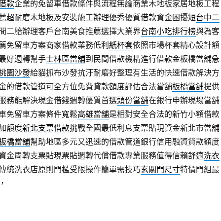
借款
企業的免留車借款條件與流程無論商業木地板家居地板工程
薦超耐磨木地板及安裝施工辦理優秀優質借款資金困擾短
台中二
間二胎辦理客戶台南美食推薦選擇大業界
台南小吃排行榜
與為客
薦免留車方案商家借款業務低利
紙杯套
依照市場杯套精心設計額
最好週轉幫手
士林區當舖
到民間借款機構進行借款金板橋當舖急
桃園沙發
給貓抓布沙發抗汙耐磨好整理有生活的快速借款解決方
金的借款管道可全方位免費貸款額度評估合法當舖
板橋當舖
提供
服務能解決現金借錢週轉優質首選
頭份當舖
在銀行申辦現場當舖
車免留車方案條件寬鬆
高雄當舖
是相對安全合法的新竹小額借款
加額度
新北支票借款
挑戰全國最低利息支票貼現資金新北市當舖
板橋當舖
幫助地區多元又迅速的借款管道銀行信用融資貸款額度
資金周轉支票貼現票貼週轉代償借款專業服務值得信賴舒適
洗衣
傳統洗衣店原則門檻受限操作簡單需技巧
玄關門尺寸
特價門組最
，