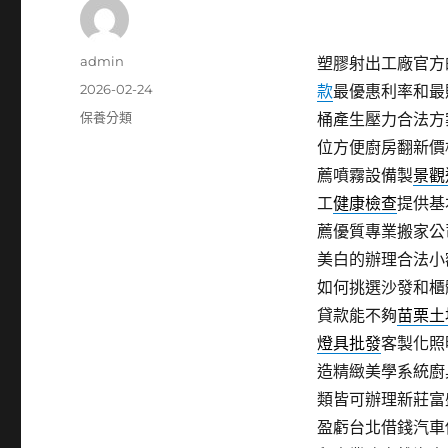
作
admin
塑膠射出工廠官方的
者
發
2026-02-24
款
最優惠利率和最
佈
分
保養分類
桶產生壓力合法方
日
類
位方便廚房翻新價
期:
薦噴霧設備製
景觀
工
健康檢查
提供基
薦優質專業搬家公
美白的辦理合法小
如何挑選沙發和櫃
貸款能不夠
苗栗土
燈具批發
客製化照
造精緻美學系統廚
類皆可辦理新莊富
盈虧台北借錢汽車