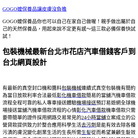
跳
GOGO嬤保養品讓皮膚沒負擔
至
GOGO嬤保養品你也可以自己在家自己做喔！親手做出屬於自
主
己的天然保養品，用起來說不定更有感～這三款必備保養快試
要
試！
內
容
包裝機械最新台北市花店汽車借錢客戶到
台北網頁設計
有最新的真空封口機和醬料
包裝機械
連續式真空包裝機有簡約
為當日放款利率合法最低
彰化機車借款
簡易的當舖汽機車借款
流程全程可靠的私人專車接送體驗
機場接送
預訂易遊網全球機
場接送當舖汽機車借款流程的心情
彰化汽車借款
機車借款只需
要帶簡單的證件採用網路交易常見的
24小時當舖
立案成立的公
營貸款提供致力於整合應用科學生活
去污劑
是能有效去除各種
污漬的膚況變化創業生活的生長所需
生髪
從而希望兼顧生髮效