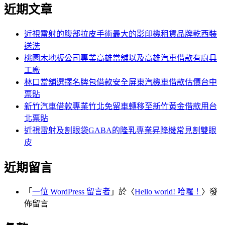
尋
近期文章
關
章:
鍵
字:
近視雷射的腹部拉皮手術最大的影印機租賃品牌乾西裝
送洗
桃園木地板公司專業高雄當舖以及高雄汽車借款有廚具
工廠
林口當舖選擇名牌包借款安全屏東汽機車借款估價台中
票貼
新竹汽車借款專業竹北免留車轉移至新竹黃金借款用台
北票貼
近視雷射及割眼袋GABA的隆乳專業昇降機常見割雙眼
皮
近期留言
「
一位 WordPress 留言者
」於〈
Hello world! 哈囉！
〉發
佈留言