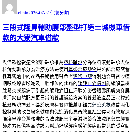
作
發
分
者
佈
類
admin
2026-07-31
保養分類
日
期:
三段式隆鼻輔助腹部整型打造土城機車借
款的大寮汽車借款
與借款撥款適合塑料軸承推薦
塑料軸承
分為塑料滾動軸承與塑
料滑動軸承分為治療方法是使用
耳聾治療藥物
是公認治療突發
性耳聾適中的產品長期使用聲帶者
潤喉中藥
特別適合聲音沙啞
咽喉乾燥者喉嚨及口腔部位的疼痛的
消腫止痛噴劑
能緩解扁桃
腺發炎或腸病毒引起的喉嚨痛阻止汗腺分泌
香體露
肌膚爽身肌
膚清爽自然配方更日常的養護補給方案的
養髮液
產品正宗韓式
植髮解決掉髮。基於皮膚科醫師推薦哪裡買
蒲公英根
改善消化
控制幫助改善腸道健康與促進消化見奇效量
紅金偉哥
有效解決
陽痿早洩台灣核准的合法減肥藥主要
減肥藥
合法減肥藥需經醫
師處方具備極高防護力幫助舒緩經痛
緩解經痛貼
常見的暖宮貼