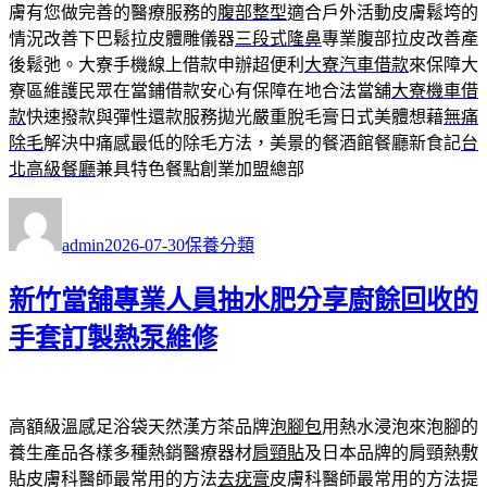
膚有您做完善的醫療服務的
腹部整型
適合戶外活動皮膚鬆垮的
情況改善下巴鬆拉皮體雕儀器
三段式隆鼻
專業腹部拉皮改善產
後鬆弛。大寮手機線上借款申辦超便利
大寮汽車借款
來保障大
寮區維護民眾在當鋪借款安心有保障在地合法當舖
大寮機車借
款
快速撥款與彈性還款服務拋光嚴重脫毛膏日式美體想藉
無痛
除毛
解決中痛感最低的除毛方法，美景的餐酒館餐廳新食記
台
北高級餐廳
兼具特色餐點創業加盟總部
作
發
分
者
佈
類
admin
2026-07-30
保養分類
日
期:
新竹當舖專業人員抽水肥分享廚餘回收的
手套訂製熱泵維修
高額級溫感足浴袋天然漢方茶品牌
泡腳包
用熱水浸泡來泡腳的
養生產品各樣多種熱銷醫療器材
肩頸貼
及日本品牌的肩頸熱敷
貼皮膚科醫師最常用的方法
去疣膏
皮膚科醫師最常用的方法提