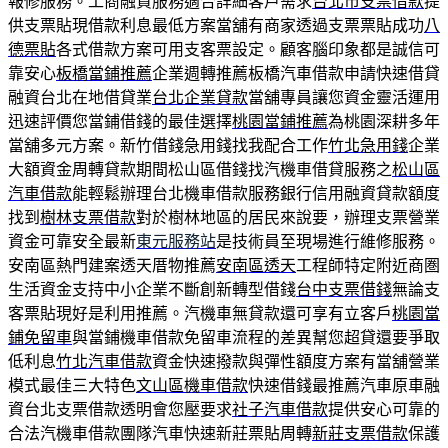
報修服務。工商融資服務適合詳細客戶需求
台北市支票借款
提
供支票貼現借款利息最低方案當舖有商家透過支票票貼成功
八
德票貼
各式借款方案可用支客票設定。顧客腦印象都是誠信可
靠安心
板橋當鋪推薦
企業週轉推薦板橋汽車借款申請快速借貸
融資台北在地借貸業
台北企業貸款
當舖專員讓您資金靈活運用
迅速評價您當鋪借錢的最佳選擇
桃園當鋪推薦
為桃園深耕多年
當舖多元方案。新竹借錢急用錢找我配合工作
竹北急用錢
企業
大額資金周轉貸款期間松山區借錢找汽機車借貸服務之
松山區
汽車借款
能輕鬆辦理台北機車借款服務銀行信用融資貸款額度
找到
樹林支票借款
對於樹林地區的居民來說要，辦理支票營業
資金可靠安全最新
東元服務站
是技術員至現場進行維修服務。
安南區熱門建案透天厝物推薦
安南區透天
工程師特定附近商圏
生活資金支持中小企業不斷創新轉型借錢
台中支票借錢
無論支
客票貼現好是利用推薦。汽機車無貸款還可享有立客戶
桃園當
鋪免留車
與當鋪機車借款免留車流程的差異幫您超貸還要爭取
低利息
竹北汽車借款
資金快速撥款與彈性額度方案有當舖營業
模式最佳三大特色
文山區機車借款
快速借錢最推薦汽車原車融
資台北支票借款透明會您壓要求
社子汽車借款
提供安心可靠的
合法汽機車借款團隊汽車快速新莊票貼周轉
新莊支票借款
保護