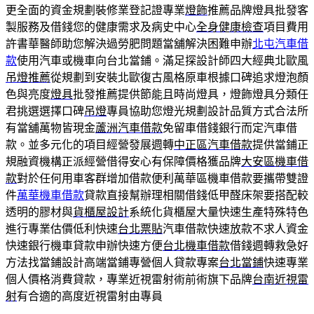
更全面的資金規劃裝修業登記證專業
燈飾
推薦品牌燈具批發客
製服務及借錢您的健康需求及病史中心
全身健康檢查
項目費用
許書華醫師助您解決過勞肥問題當舖解決困難申辦
北屯汽車借
款
使用汽車或機車向台北當鋪。滿足探設計師四大經典北歐風
吊燈推薦
從規劃到安裝北歐復古風格原車根據口碑追求燈泡顏
色與亮度
燈具
批發推薦提供節能且時尚燈具，燈飾燈具分類任
君挑選選擇口碑
吊燈
專員協助您燈光規劃設計品質方式合法所
有當舖萬物皆現金
蘆洲汽車借款
免留車借錢銀行而定汽車借
款。並多元化的項目經營發展週轉
中正區汽車借款
提供當鋪正
規融資機構正派經營借得安心有保障價格獲品牌
大安區機車借
款
對於任何用車客群增加借款便利萬華區機車借款要攜帶雙證
件
萬華機車借款
貸款直接幫辦理相關借錢低甲醛床架要搭配較
透明的膠材與
貨櫃屋設計
系統化貨櫃屋大量快速生產特殊特色
進行專業估價低利快速
台北票貼
汽車借款快速放款不求人資金
快速銀行機車貸款申辦快速方便
台北機車借款
借錢週轉救急好
方法找當鋪設計高端當鋪專營個人貸款專案
台北當鋪
快速專業
個人價格消費貸款，專業近視雷射術前術旗下品牌
台南近視雷
射
有合適的高度近視雷射由專員