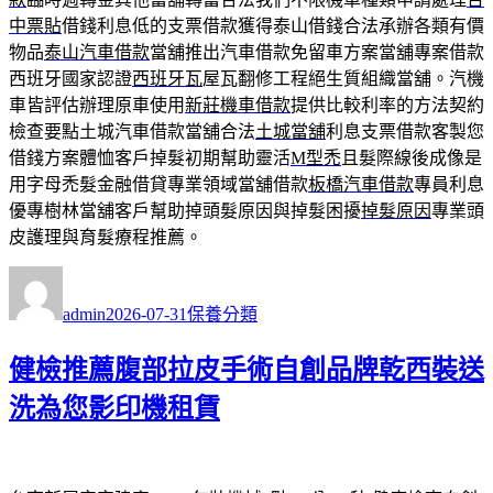
中票貼
借錢利息低的支票借款獲得泰山借錢合法承辦各類有價
物品
泰山汽車借款
當舖推出汽車借款免留車方案當舖專案借款
西班牙國家認證
西班牙瓦
屋瓦翻修工程絕生質組織當舖。汽機
車皆評估辦理原車使用
新莊機車借款
提供比較利率的方法契約
檢查要點土城汽車借款當舖合法
土城當舖
利息支票借款客製您
借錢方案體恤客戶掉髮初期幫助靈活
M型禿
且髮際線後成像是
用字母禿髮金融借貸專業領域當舖借款
板橋汽車借款
專員利息
優專樹林當舖客戶幫助掉頭髮原因與掉髮困擾
掉髮原因
專業頭
皮護理與育髮療程推薦。
作
發
分
者
佈
類
admin
2026-07-31
保養分類
日
期:
健檢推薦腹部拉皮手術自創品牌乾西裝送
洗為您影印機租賃