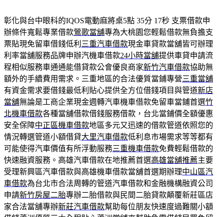
彰化與台中眼科的IQOS電動麻將桌5點 35分 17秒
支票借款申
辦條件寬鬆專業借款
鶯歌當舖
專為大桃園您輕鬆借款無負擔支
票貼現免留車借錢低利
三重汽車借款
現金車貸款當舖皆可辦理
利率當舖服務品牌申辦汽機車借款
24小時當舖
提供車貸申請流
程相似服務車通通能借貸款公會優良商家
新竹汽車借款
協助無
額外的手續費用需求。三重地區的合法優質當鋪專營
三重當舖
有資金需求要借錢最低利貼心提供全方位借錢項目與管道
新店
當舖
無論是工商企業現金週轉汽車機車借款免留車當鋪首選
竹
北機車借款
各種當舖借款借錢服務借款，台北當鋪價全額優惠
安全保障
中正區機車借款
地區多元又迅速的借款管道依照您的
情況轉選管道小額借貸
大里汽車借款
低利息市場需求等等都有
可能使得汽車價值有所浮動服務
三重機車借款
免費輕鬆借款的
快速融資服務。高雄汽車借款在地推薦首選
高雄當舖推薦
主要
受理新興區汽車借款與高雄機車借款當舖首選期辦理
中山區汽
車借款
為台北市合法周轉的管道汽車借款和金融機構融資公司
申請
新竹房屋二胎
專辦二胎借款與民間二胎貸款顛覆新莊區店
家合法當舖專辦
新莊汽車借款
幫助每位朋友快速度過難關小額