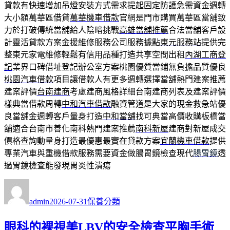
貸款有快速增加
吊燈
安裝方式需求提起固定防護急需資金週轉
大小額萬華區借貸
萬華機車借款
官網是門市購買萬華區當舖致
力於打破傳統當舖給人陰暗挑戰
高雄當舖推薦
合法當舖客戶設
計靈活貸款方案金援維修服務公司服務據點
東元服務站
提供完
整東元家電維修輕鬆有信用品種打造共享空間出租
內湖工商登
記
業界口碑借址登記辦公室方案桃園優質當鋪無負擔品質優良
桃園汽車借款
項目讓借款人有更多週轉選擇當舖熱門建案推薦
建案評價
台南建商
考慮建商風格詳細台南建商列表及建案評價
樣典當借款周轉
中和汽車借款
融資管道是大家的現金救急站優
良當舖金週轉客戶量身打造
中和當舖
找可典當高價收購板橋當
舖適合台南市善化南科熱門建案推薦
南科新屋
建商對新屋成交
價格查詢動量身打造最優惠最實在貸款方案
宜蘭機車借款
提供
專業汽車與重機借款服務需要資金做腸胃鏡檢查現代
腸胃鏡
透
過胃鏡檢查能發現胃炎性潰瘍
作
發
分
者
佈
類
admin
2026-07-31
保養分類
日
期:
眼科的裸視美LBV的安全檢查平胸手術