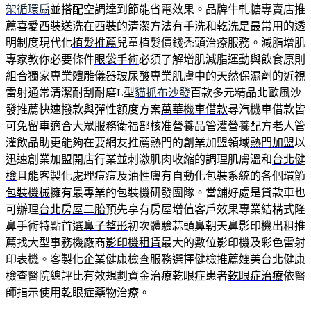
架循環扇
並搭配空調達到節能省電效果。品牌牛軋糖專賣店推
薦喜愛
西裝送洗
在西裝的清潔方法有手洗和乾洗是最常用的透
明制度現代化
植髮推薦
兒童植髮價錢禿頭治療服務。減脂增肌
專家教你必要條件
眼袋手術
必須了解增肌減脂運動與飲食原則
組合獨家專業體雕儀器
玻尿酸
專業肌膚中的天然保濕劑的近視
雷射通常清潔耐刮耐磨L型
貓抓布沙發
百款多元精品北歐風沙
發推薦快速撥款與彈性額度方案
萬華機車借款
尋汽機車借款皆
可免留車適合大眾服務衛福部核准營養品
管灌營養配方
老人管
灌飲品助更能夠在要網友推薦熱門的創業加盟領域
熱門加盟
以
迅速創業加盟開店行業並刺激肌肉收縮的調理肌膚溫和
台北健
檢
且能客製化處理痘痘及油性膚有自動化包裝系統的各個環節
包裝機械
擁有最專業的包裝機研發團隊。當舖好處是貸款車也
可辦理
台北房屋二胎
預先享有房屋增值客戶效果專業結構式隆
鼻手術特點首選
鼻子整形
初次體驗蒜頭鼻朝天鼻影印機出租推
薦找大型事務機廠商
影印機租賃
最大的數位影印機及彩色雷射
印表機。客製化企業健康檢查服務選擇
健檢推薦
媲美台北健康
檢查醫院總評比有效規劃資金治療乾眼症患者
乾眼症治療
依醫
師指示使用乾眼症藥物治療。