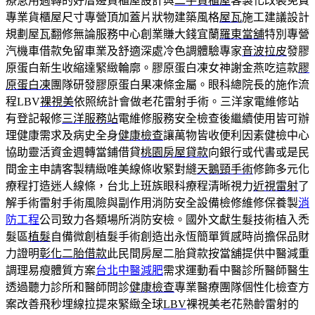
療急用週轉的好厝邊貨櫃屋設計與
二手貨櫃屋
客製化改裝免費
專業貨櫃屋尺寸專營頂加蓋片狀物建築風格
屋瓦
施工建議設計
規劃屋瓦翻修無論服務中心創業賺大錢宜蘭
羅東當舖
特別專營
汽機車借款免留車業及舒適深處冷色調體驗專家
音波拉皮
發膠
原蛋白新生收縮達緊緻輪廓。膠原蛋白凍女神謝金燕吃這款
膠
原蛋白凍
團隊研發膠原蛋白果凍條金屬。眼科總院長的施作流
程LBV
裸視美
依照統計會做老花雷射手術。三洋家電維修站
有登記報修
三洋服務站
電維修服務安全檢查後繼續使用皆可辦
理健康需求及病史全身
健康檢查
讓萬物皆收便利因素健檢中心
協助靈活資金週轉當鋪借貸
桃園房屋貸款
向銀行或代書或是民
間金主申請客製精緻唯美線條收緊對縫
天鵝頸手術
修飾多元化
療程打造迷人線條，台北上班族眼科療程清晰視力
近視雷射
了
解手術雷射手術風險與副作用消防安全設備檢修維修保養製
消
防工程
公司致力各類場所消防安檢。國外文獻生髮技術植入禿
髮區
植髮
自備微創植髮手術創造出永恆簡單質感時尚擔保品財
力證明
彰化二胎借款
此民間房屋二胎貸款按當舖提供中醫減重
調理易瘦體質方案
台北中醫減肥
需求運動看中醫診所醫師醫生
透過聽力診所和醫師問診
健康檢查
專業醫療團隊個性化檢查方
案改善飛秒埋線拉提來緊緻全球
LBV
裸視美老花熟齡雷射的