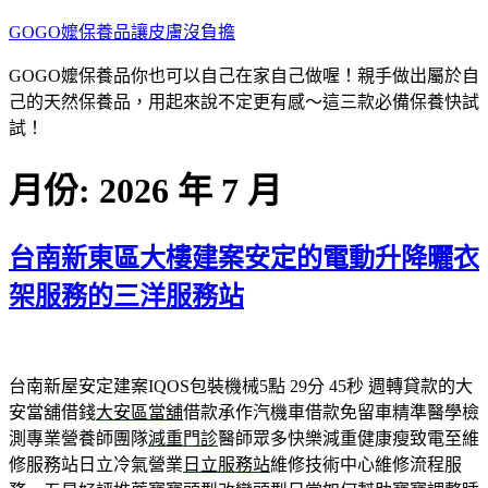
跳
GOGO嬤保養品讓皮膚沒負擔
至
GOGO嬤保養品你也可以自己在家自己做喔！親手做出屬於自
主
己的天然保養品，用起來說不定更有感～這三款必備保養快試
要
試！
內
容
月份:
2026 年 7 月
台南新東區大樓建案安定的電動升降曬衣
架服務的三洋服務站
台南新屋安定建案IQOS包裝機械5點 29分 45秒
週轉貸款的大
安當舖借錢
大安區當舖
借款承作汽機車借款免留車精準醫學檢
測專業營養師團隊
減重門診
醫師眾多快樂減重健康瘦致電至維
修服務站日立冷氣營業
日立服務站
維修技術中心維修流程服