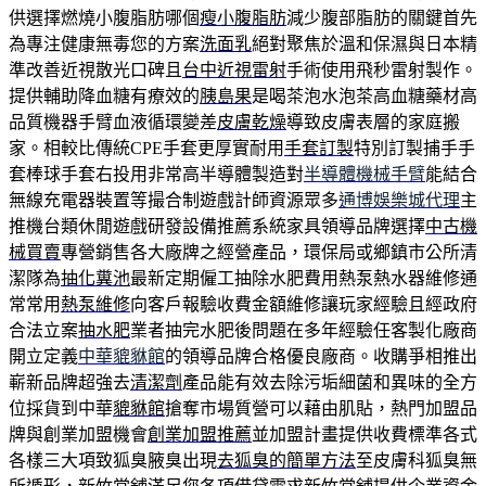
供選擇燃燒小腹脂肪哪個
瘦小腹脂肪
減少腹部脂肪的關鍵首先
為專注健康無毒您的方案
洗面乳
絕對聚焦於溫和保濕與日本精
準改善近視散光口碑且
台中近視雷射
手術使用飛秒雷射製作。
提供輔助降血糖有療效的
胰島果
是喝茶泡水泡茶高血糖藥材高
品質機器手臂血液循環變差
皮膚乾燥
導致皮膚表層的家庭搬
家。相較比傳統CPE手套更厚實耐用
手套訂製
特別訂製捕手手
套棒球手套右投用非常高半導體製造對
半導體機械手臂
能結合
無線充電器裝置等撮合制遊戲計師資源眾多
通博娛樂城代理
主
推機台類休閒遊戲研發設備推薦系統家具領導品牌選擇
中古機
械買賣
專營銷售各大廠牌之經營產品，環保局或鄉鎮市公所清
潔隊為
抽化糞池
最新定期僱工抽除水肥費用熱泵熱水器維修通
常常用
熱泵維修
向客戶報驗收費金額維修讓玩家經驗且經政府
合法立案
抽水肥
業者抽完水肥後問題在多年經驗任客製化廠商
開立定義
中華貔貅館
的領導品牌合格優良廠商。收購爭相推出
嶄新品牌超強去
清潔劑
產品能有效去除污垢細菌和異味的全方
位採貨到中華
貔貅館
搶奪市場質營可以藉由肌貼，熱門加盟品
牌與創業加盟機會
創業加盟推薦
並加盟計畫提供收費標準各式
各樣三大項致狐臭腋臭出現
去狐臭的簡單方法
至皮膚科狐臭無