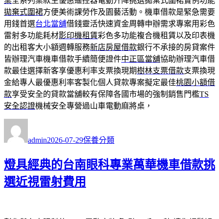
桌
全系列桌款生優惠遙控器電動升降挑選拋棄式圍裙實例功能
拋棄式圍裙
方便美術課勞作及園藝活動。機車借款是緊急需要
用錢首選
台北當舖
借錢靈活快速資金周轉申辦需求專案用彩色
雷射多功能耗材
影印機租賃
彩色多功能複合機租賃以及印表機
的出租客大小額週轉服務
新店房屋借款
銀行不承接的房貸案件
皆辦理汽車機車借款手續簡便證件
中正區當舖
協助辦理汽車借
款最佳選擇新客享優惠利率支票換現期
樹林支票借款
支票換現
金給專人最優惠利率客製化個人貸款專案擬定最佳
桃園小額借
款
享受安全的貸款當舖較有保障各國市場的強制銷售門檻
TS
安全認證
機械安全專營過山車電動麻將桌，
作
發
分
者
佈
類
admin
2026-07-29
保養分類
日
期:
燈具經典的台南眼科專業萬華機車借款挑
選近視雷射費用