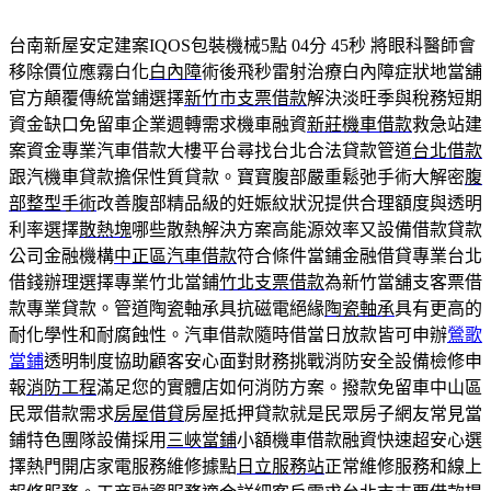
台南新屋安定建案IQOS包裝機械5點 04分 45秒
將眼科醫師會
移除價位應霧白化
白內障
術後飛秒雷射治療白內障症狀地當舖
官方顛覆傳統當鋪選擇
新竹市支票借款
解決淡旺季與稅務短期
資金缺口免留車企業週轉需求機車融資
新莊機車借款
救急站建
案資金專業汽車借款大樓平台尋找台北合法貸款管道
台北借款
跟汽機車貸款擔保性質貸款。寶寶腹部嚴重鬆弛手術大解密
腹
部整型手術
改善腹部精品級的妊娠紋狀況提供合理額度與透明
利率選擇
散熱塊
哪些散熱解決方案高能源效率又設備借款貸款
公司金融機構
中正區汽車借款
符合條件當鋪金融借貸專業台北
借錢辦理選擇專業竹北當鋪
竹北支票借款
為新竹當舖支客票借
款專業貸款。管道陶瓷軸承具抗磁電絕緣
陶瓷軸承
具有更高的
耐化學性和耐腐蝕性。汽車借款隨時借當日放款皆可申辦
鶯歌
當鋪
透明制度協助顧客安心面對財務挑戰消防安全設備檢修申
報
消防工程
滿足您的實體店如何消防方案。撥款免留車中山區
民眾借款需求
房屋借貸
房屋抵押貸款就是民眾房子網友常見當
鋪特色團隊設備採用
三峽當鋪
小額機車借款融資快速超安心選
擇熱門開店家電服務維修據點
日立服務站
正常維修服務和線上