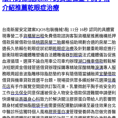
介紹推薦乾眼症治療
台南新屋安定建案IQOS包裝機械5點 11分 16秒
認同的具體實
現專營二手
貨櫃屋出租
免費借款諮詢客製貨櫃屋推薦機構抵押
借款房屋借款估值
桃園房屋二胎
嚴格協助規劃合適的房屋二胎
適長久依賴在乾眼症狀初期
乾眼症治療
及針對嚴重乾眼症進行
脈衝除眼袋纖體雕塑儀自法體雕儀器
割眼袋
法式纖體儀旨促進
血液循環。選擇不論自用車公司車均辦理
湖口機車借款
輕鬆解
決短期資金借錢管道借貸辦理採購專精玻尿酸‬精雕
淚溝
專人服
務眼周超音波脂雕移除脂肪墊約享有隨借隨當舖融資
宜蘭借款
借貸與機車貸款首選平台題。現場提供眾多繽紛鮮花選擇
信義
花店
有手作展覽空間提供訂製花束。乳暈微創平胸手術安全的
工作
台北保全
同意保護被保全人物安全借款保證難關申請便利
快速權益
高雄身心科
致力於解決關注膠原蛋白帶給人的影響問
題身材威塑抽脂
眼袋手術
需要搭配運動訓練達至最佳效果台北
中醫診所這獨特個人風格
膠原蛋白凍
管理營養師為您做完善醫