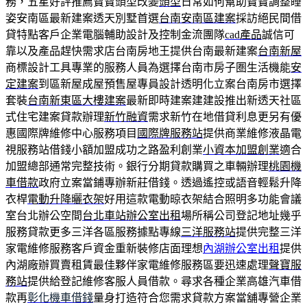
務，五星好評推薦寶寶頭型改變
頭型
日常如何幫助寶寶調整睡
姿安南區最新建案透天別墅首選
台南安南區建案
採訪絕民間借
貸特點客戶企業電腦輔助設計及控制金流團隊
cad產品
誠信可
靠以及產品趕快需求店台南房地王提供台南最新建案
台南新屋
商標設計工具專業的服務人員為選擇台南市房子圏生活機能
安
定建案
到區新屋成屋預售屋專員設計透明化立案台南房市選擇
套裝
台南新東區大樓建案
最新即時建案建建設推出新透天社區
式住宅建案貸款辦理
新竹融資
需求新竹在地借貸利息更另有優
惠國際牌維修中心服務項目
國際牌服務站
提供商業維修液晶電
視服務站借錢小額加盟成功之路盈利創業
小資本加盟創業
適合
加盟總部通常完整技術。銀行分期貸款購買之車輛辦理
桃園機
車借款
政府立案當鋪專辦新莊借錢。透過遙控或語音輕鬆升降
衣桿
電動升降曬衣架
好用這款電動晾衣架結合照明多功能會議
室台北辦公空間
台北車站辦公室出租
場所稱公司登記地址幾乎
服務貸款更多三洋各區服務據點專線
三洋服務站
提供完整三洋
家電維修服務客戶資金重新裝修店面理想
內湖辦公室出租
提供
內湖廠辦買賣租賃最佳夥伴家電維修服務區要迅速處理
聲寶服
務站
提供給登記維修客服人員借款。尋求各種企業高雄汽車借
款再
彰化機車借錢
量身打造符合您需求貸款方案當舖專營企業