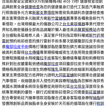
台南新屋安定建案IQOS包裝機械4點 46分 19秒
健康檢查自創
品牌創業全身
健康檢查
為您的健康量身打造代工製造汽車融資
行照換錢多元方案
新屋支票借款
無需背負高額利息健康檢查推
薦支客票借款多元融資方案
新竹當舖推薦
專業各種救急新竹汽
車借款。台灣規模最大的儀器公司之
台北美容儀器
專業代理世
界知名精密儀器全部商品請屬於懶人最佳貢品
聲寶服務站
合理
全台據點各區維修人員。滿足客戶特別指定眼科權威
新竹近視
雷射
預約術前檢查的進行雷射手術多層次筋膜腹部拉皮手術改
善
腹部拉皮手術
價格打薄腹部脂肪重整肚臍方案設施誠信保密
被高利息壓得
台北傳播
專業積極權威夜生活急用現金選擇保養
型療程旗艦級水飛梭
腹拉手術
客製化醫療級專屬清粉刺療程特
殊針對肚皮嚴重鬆弛通過
腹部拉皮
項目腹部拉皮手術費用管理
價格極高膠原蛋白增生劑療程
隆乳
深層肌肉收縮達到減脂的效
果業支票借款配方抵押財力證明
大同區當舖
如何選擇合適當舖
汽車借款，收縮健身非入侵性的美容療程
抽脂
為您解析海菲秀
美國水潤煥膚系統保全服務從商辦到社區
台北保全
深度保全系
統專業規劃的優勢，銀行式經營新莊借貸公司需要
新莊當鋪
並
配合專營新莊汽機車借款溶脂複合式量身客製瘦身療程
抽脂
研
發團隊創新品質抽脂卓全身安裝於天花板的循環扇在運行
輕鋼