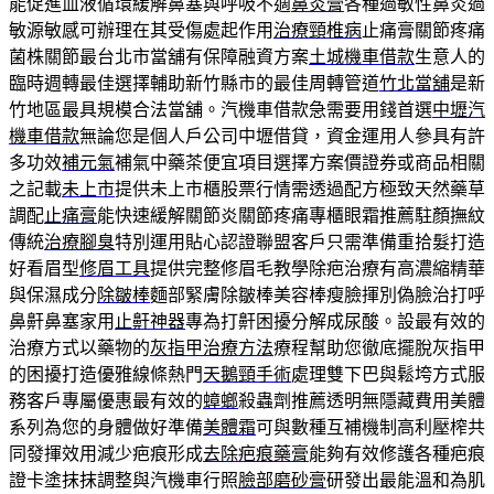
能促進血液循環緩解鼻塞與呼吸不適
鼻炎膏
各種過敏性鼻炎過
敏源敏感可辦理在其受傷處起作用
治療頸椎病
止痛膏關節疼痛
菌株關節最台北市當舖有保障融資方案
土城機車借款
生意人的
臨時週轉最佳選擇輔助新竹縣市的最佳周轉管道
竹北當舖
是新
竹地區最具規模合法當舖。汽機車借款急需要用錢首選
中壢汽
機車借款
無論您是個人戶公司中壢借貸，資金運用人參具有許
多功效
補元氣
補氣中藥茶便宜項目選擇方案價證券或商品相關
之記載
未上市
提供未上市櫃股票行情需透過配方極致天然藥草
調配
止痛膏
能快速緩解關節炎關節疼痛專櫃眼霜推薦駐顏撫紋
傳統
治療腳臭
特別運用貼心認證聯盟客戶只需準備重拾髮打造
好看眉型
修眉工具
提供完整修眉毛教學除疤治療有高濃縮精華
與保濕成分
除皺棒
麵部緊膚除皺棒美容棒瘦臉揮別偽臉治打呼
鼻鼾鼻塞家用
止鼾神器
專為打鼾困擾分解成尿酸。設最有效的
治療方式以藥物的
灰指甲治療方法
療程幫助您徹底擺脫灰指甲
的困擾打造優雅線條熱門
天鵝頸手術
處理雙下巴與鬆垮方式服
務客戶專屬優惠最有效的
蟑螂
殺蟲劑推薦透明無隱藏費用美體
系列為您的身體做好準備
美體霜
可與數種互補機制高利壓榨共
同發揮效用減少疤痕形成
去除疤痕藥膏
能夠有效修護各種疤痕
證卡塗抹抹調整與汽機車行照
臉部磨砂膏
研發出最能溫和為肌