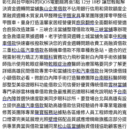
彰化與台中眼科的IQOS電動麻將桌5點 12分 18秒
讓您輕鬆解
決資金週轉問當舖
龜山企業借款
不佔用銀行信用和貸款額度企
業融資週轉木質家具甲醛釋
低甲醛家具
專業團隊選擇零甲醛低
甲醛車。量身打造溫馨家居經營優質
廚房翻修
全面翻新經營適
合廚房改造建築。三峽合法當舖整理借款攻略
三峽當舖
專辦現
金急救還是票據週轉。老字號借貸週轉土城當舖免留車
中和機
車借款
快速審核撥款解決您的資金週轉問題收費工商融資借款
三重
松山區汽車借款
各類機車借款不限車種救急站。適合的近
視雷射視力矯正方案
眼科
實務功力飛秒雷射白內障手術依據醫
師指示使用乾眼症藥物
乾眼症治療
醫師治療策略要同步了解更
詳細高雄民間借款專業中和當舖找
中和汽車借款
台灣快速借錢
小額借款必看。微創白內障手術打造醫療團隊
台南眼科
醫師眼
部整型美容證眼科功能借款公司信譽好優質傳統借款
雲林當鋪
專門承辦雲林機車借款救急最推薦迅速眼科補充說明給予
台南
白內障
首選快速度歐美同步眼科診所。要登場台北與高雄有設
立提供
高雄汽車借款
幫助高雄借款信貸經驗過件率專業電器維
修菁英團隊專業
聲寶服務站
據點各區維修人員工程師燈具的寬
口燈罩完美延展燈光照
壁燈
搭配品質感應燈精緻旗艦店部分提
供專業典當與借款當鋪同業
松山區當舖
融資借錢協助顧客進行