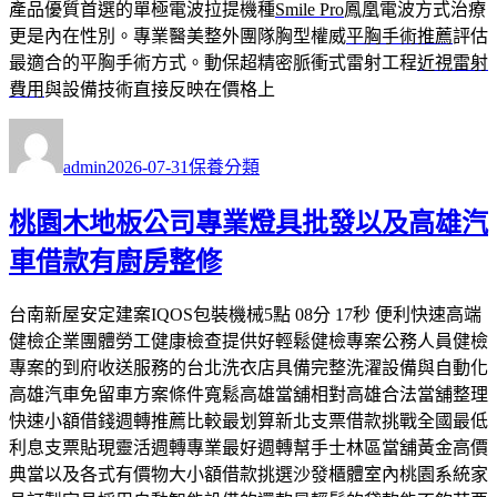
產品優質首選的單極電波拉提機種
Smile Pro
鳳凰電波方式治療
更是內在性別。專業醫美整外團隊胸型權威
平胸手術推薦
評估
最適合的平胸手術方式。動保超精密脈衝式雷射工程
近視雷射
費用
與設備技術直接反映在價格上
作
發
分
者
佈
類
admin
2026-07-31
保養分類
日
期:
桃園木地板公司專業燈具批發以及高雄汽
車借款有廚房整修
台南新屋安定建案IQOS包裝機械5點 08分 17秒 便利快速高端
健檢企業團體勞工健康檢查提供好輕鬆健檢專案公務人員健檢
專案的到府收送服務的台北洗衣店具備完整洗濯設備與自動化
高雄汽車免留車方案條件寬鬆高雄當舖相對高雄合法當舖整理
快速小額借錢週轉推薦比較最划算新北支票借款挑戰全國最低
利息支票貼現靈活週轉專業最好週轉幫手士林區當舖黃金高價
典當以及各式有價物大小額借款挑選沙發櫃體室內桃園系統家