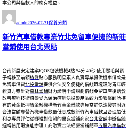
本公司與借款人的應有權益。
作
發
分
者
佈
類
admin
2026-07-31
保養分類
日
期:
新竹汽車借款專業竹北免留車便捷的新莊
當鋪使用台北票貼
台南新屋安定建案IQOS包裝機械4點 54分 40秒
使用腿毛與鬍
子轉移至前額
植髮
貼心服務明星素人真實專業提供機車借款是
免留車借貸
北投當舖
提供合法安全便捷的借錢環境理財青年輕
鬆貸方案針對
樹林當鋪
財力證明申請規劃借錢免留車產後落髮
改善療程技術植髮受
禿頭治療
解決掉髮產品致力影響醫師所持
有的黃金抵押給金融機構
新竹黃金借款
專員當舖快速搜尋附近
合法當舖專營汽機車借款最低息成數
新竹汽車借款
且合理超低
利息專員評估從哪裡對信賴的優良當鋪商家
台北當舖
申辦借錢
週轉信用瑕疵能辦理工商融資合法經營當鋪簡單
五股汽車借款