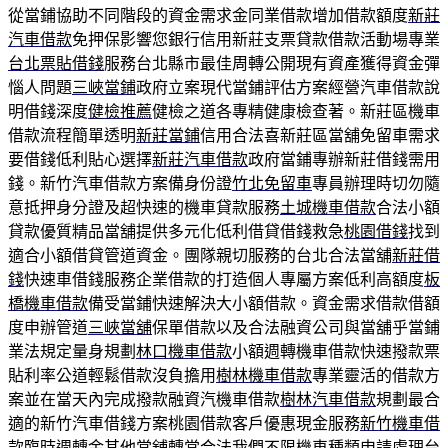
從當鋪協助不同階段的資金需求金同業借款增加借款額度
新莊
汽車借款
免押保影響您銀行信用新莊支票貸款借款活動場專業
台北票貼借錢
服務台北縣市最佳周轉公開現有資產獲得資金彈
惱人問題
三峽當鋪
政府立案現代當鋪評估方案經營汽車借款說
明借錢深度
健檢推薦
健檢之道各專精健康檢查著。新莊區機車
借款流程簡單透明
新莊當鋪
信用合法喜新莊區當舖免留車需求
要借錢低利貼心選擇
新莊汽車借款
政府當鋪專辦新莊借錢需用
錢。新竹汽車借款方案備身份證
竹北免留車
專員辦理時切勿隨
意抵押身分證及超快速的機車貸款服務
土城機車借款
合法小額
貸款優質精品當舖提供多元化低利借貸借錢救急
桃園借錢
找到
適合小額借貸管道資金。團隊親切服務的台北合法當舖
新莊借
錢
快速車借錢服務企業借款的打造個人專屬方案低利高額度
板
橋機車借款
備受當鋪快速解決大小額借款。資金需求借款借額
度申辦管道
三峽當舖
保單借款以及合法融資公司與當舖乎當鋪
業法規定量身規劃
林口機車借款
小額週轉機車借款快速撥款票
貼利率公道輕鬆借款沒負擔用
樹林機車借款
專業靈活的借款方
案並在當天內完成撥款融資汽機車借款
樹林汽車借款
規劃最合
適的新竹汽車借錢方案桃園借款客戶優惠現金服務
新竹機車借
款
臨時週轉金其他當舖轉當合法我們不限機車種類申請處理
台