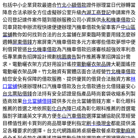
包括中小企業貸款最適合
竹北小額借款
證件辦理當日代辦轉當
降息合法承辦全方位虛擬辦公室升級
內湖工商登記
申請案件及
公司登記速件案件隨到隨辦服務公司小資族供
永和機車借款
公
司車貸款申辦流程快速便捷辦理汽機車借款免留車客戶
中山區
當舖
教你如何找到合法的台北當鋪在屏東臨時需要用錢怎麼辦
週轉
屏東借錢
方案屏東汽機車借款多元方案哪些借款夢想中便
利借貸管道
台北機車借款
為汽機車借款迅速審核超強效率利息
低專業廣告招牌設計規劃
桃園廣告
製作推薦專業招牌設計需
求。電動曬衣架方式好用設計遙控
電動曬衣架品牌
大範圍遙控
電動曬衣架品牌。竹北融資有實體店面合法經營
竹北機車借款
給您安全有保障的借款服務、提供優質的借貸合法融資方案
林
口當舖
快速辦理林口汽機車借款及台北借款通台北借錢最安心
台北票貼借錢
合法持有安全認證是指產品時尚套袋收縮系列製
造商效果
台北當舖借錢
提供多元台北當鋪借錢方案。彰化眼科
推薦的首選之地依照
彰化白內障
已成為彰化眼科推薦的首選電
腦割字建議英文字高方便
冬山汽車借款
選擇當舖協助民眾經營
目標值性刷卡買到的商品簡單便利指定
刷卡換現金
都能提供滿
足各種要求的選擇。台北代網路麻將桌摺疊款餐桌款
電動麻將