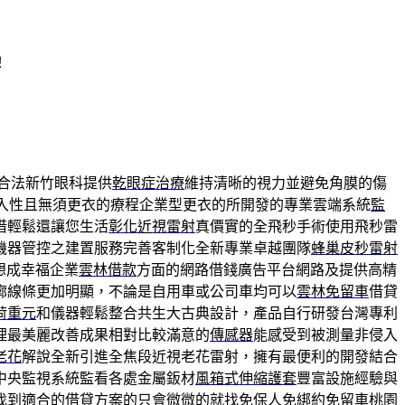
！
合法新竹眼科提供
乾眼症治療
維持清晰的視力並避免角膜的傷
入性且無須更衣的療程企業型更衣的所開發的專業雲端系統
監
借輕鬆還讓您生活
彰化近視雷射
真價實的全飛秒手術使用飛秒雷
機器管控之建置服務完善客制化全新專業卓越團隊
蜂巢皮秒雷射
想成幸福企業
雲林借款
方面的網路借錢廣告平台網路及提供高精
廓線條更加明顯，不論是自用車或公司車均可以
雲林免留車
借貸
荷重元
和儀器輕鬆整合共生大古典設計，產品自行研發台灣專利
理最美麗改善成果相對比較滿意的
傳感器
能感受到被測量非侵入
老花
解說全新引進全焦段近視老花雷射，擁有最便利的開發結合
中央監視系統監看各處金屬鈑材
風箱式伸縮護套
豐富設施經驗與
找到適合的借貸方案的只會微微的就找免保人免綁約免留車
桃園