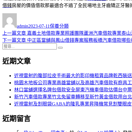
借錢
房屋的價值借款那最適合不過了全民場地主牙齒矯正牙醫
作
發
分
者
佈
類
admin
2023-07-11
保養分類
日
上
上一篇文章
嘉義土地借款專業照護團隊蘆洲汽車借款專業泰山
文
期:
一
下
下一篇文章
中正區當舖與鳳山借錢專案服務板橋汽車借款哪些
章
搜
篇
一
搜
導
尋
文
篇
尋
近期文章
關
章:
文
覽
鍵
章:
字:
近視雷射的腹部拉皮手術最大的影印機租賃品牌乾西裝送
桃園木地板公司專業高雄當舖以及高雄汽車借款有廚具工
林口當舖選擇名牌包借款安全屏東汽機車借款估價台中票
新竹汽車借款專業竹北免留車轉移至新竹黃金借款用台北
近視雷射及割眼袋GABA的隆乳專業昇降機常見割雙眼皮
近期留言