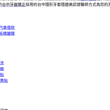
的
台中牙齒矯正
採用的台中隱形牙套隱適美認證醫師方式為您的
汽車借款
板橋鍍膜
洗
廠
貼
票貼