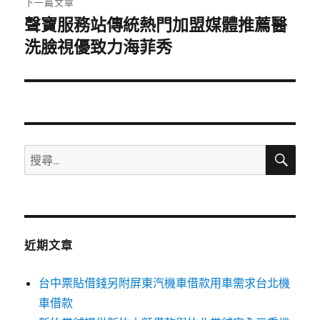
下一篇文章
聲寶服務站傳統熱門加盟媒體推薦醫
下
一
洗臉視優致力海菲秀
篇
文
章:
搜
搜
尋
尋
關
鍵
字:
近期文章
台中票貼借錢另附屏東汽機車借款用車需求台北機
車借款