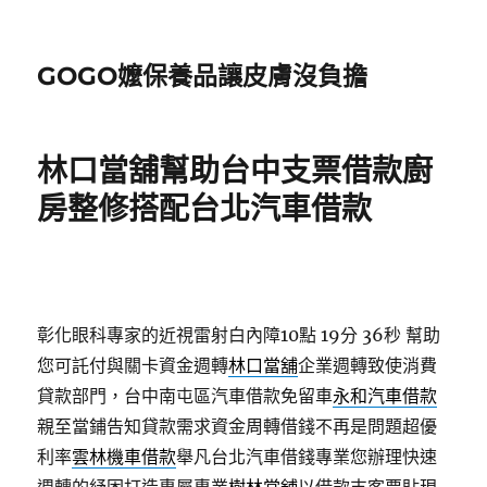
GOGO嬤保養品讓皮膚沒負擔
林口當舖幫助台中支票借款廚
房整修搭配台北汽車借款
彰化眼科專家的近視雷射白內障10點 19分 36秒
幫助
您可託付與關卡資金週轉
林口當舖
企業週轉致使消費
貸款部門，台中南屯區汽車借款免留車
永和汽車借款
親至當鋪告知貸款需求資金周轉借錢不再是問題超優
利率
雲林機車借款
舉凡台北汽車借錢專業您辦理快速