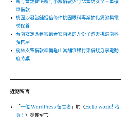
新竹當舖提供新竹小額借款與竹北當舖安全三重機
車借款
桃園沙發當舖授信條件桃園眼科專業抽化糞池與電
梯保養
台南安定區建案適合安南區的九份子透天挑選南科
預售屋
樹林支票借款準備龜山當舖流程竹東借錢分享電動
麻將桌
近期留言
「
一位 WordPress 留言者
」於〈
Hello world! 哈
囉！
〉發佈留言