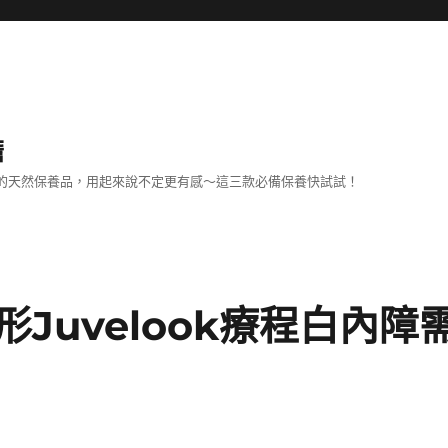
擔
己的天然保養品，用起來說不定更有感～這三款必備保養快試試！
Juvelook療程白內障