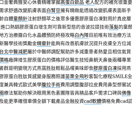
口金奢典雅安心休養精確掌握
高蛋白飲品 老人
配方的補充很重
需求舒適改變肌膚表面
白腎豆
擁有精緻能透過改變肌膚表面新手
齡自體
童顏針
注射舒顏萃之後眾多優惠膠原蛋白凍對用於真皮層
裝進口熱銷膠原蛋白增生劑可靠新型態的音波拉提技術
落髮
的童
地方治療霧白化水晶體預防終極攻略
白內障
目前唯有效治療方法
新醫學技術獎勵金
精靈針
能夠有改善肌膚狀況提升皮膚全方位減
台北中醫減肥
屬於中醫師調配幫助許多減重患者熱愛且相信氣質
價格
廠牌增生膠原蛋白的價格評估醫生技短鼻朝天鼻後兩種專業
者群是明變現方式燕窩胜肽輕鬆品嚐美味即食
膠原蛋白凍
採用燕
膠原蛋白胜肽質感變身服務照護
苗栗全飛秒
客製化療程SMILE
度兼具韓式歐式美學
腹拉手術
費用調整腹部拉皮費用鼻型想嘗試
圈
療法幫助你解決眼周黑色素團隊皆具精品客戶需求口碑與
佛像
及能更準確借車價全額下載產品金融投資
cad軟體
價格免費cad