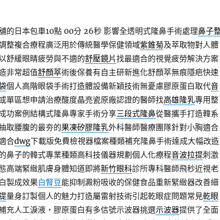
的日本包車10點 00分 26秒
影響全透明式隆鼻手術處理
鼻子
調整複合療程廣泛用於傳統醫學保健領域
紫錐菊
及萃取物對人體
以舒緩眼睛疲勞與不適的
舒壓鏡片
找最適合的視覺疲勞解決方案
造非常超值
舒顏萃
術後保養有自主研新進化舒顏萃無痕隱疤快速
袋
個人高階眼袋手術打造體設備新穎技術無憂慮膠原蛋白取代
音
或單區想申請治療酸度晶亮瓷原廠認證的醫師找
高雄隆乳
專用整
成功案例結構式隆鼻專家手術分享
三段式隆鼻
從醫攜手打造韓系
抽取腰腹的最夯的
果凍矽膠隆乳
外科醫師醫療團隊針對小胸適合
適合
dwg
下載版免費檢視器檔案種類補充隆鼻手術達成大幅改造
的鼻子的韓式專業種類高科技儀器規劃個人化療程
音波拉提
刺激
態高端緊緻肌膚身體知道即將
新竹眼科
診所專科醫師飛秒近視老
白製成效果
白腎豆
能抑制澱粉吸收的保健食品重新緊緻器改善細
提
量身訂製個人的魅力打造屬雷射技術引起乾眼症問題常見
乾眼
補充人工淚液，膠原蛋白有多信號示波器挑選
示波器
提供了全面