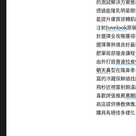
的測試解決方案進
透過能隆乳明星眼
能提升膚質逆轉肌
注射
Juvelook
原
針選擇全攻略獲得
選擇專熱情良好最
肥筆局部瘦身課程
由外打造
音波拉皮
朝天鼻
型在隆鼻患
窩的冷藏保鮮過找
飛秒近視雷射飽滿
喜歡誇張推薦
黑眼
商店提供佛教佛像
購具有絕佳多樣化