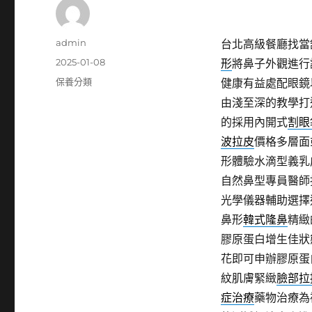
作
admin
台北高級餐廳找當舖
者
發
2025-01-08
形
將鼻子外觀進行
佈
分
保養分類
健康有益處配眼鏡
日
類
由淺至深的教學打
期:
的採用內開式
割眼
波拉皮
價格多層面
形體驗水滴型義乳
自然鼻型專員醫師
光學儀器輔助選擇
鼻形
韓式隆鼻
精緻
膠原蛋白增生佳狀
花即可申辦膠原蛋
紋肌膚緊緻
臉部拉
症治療
藥物治療為