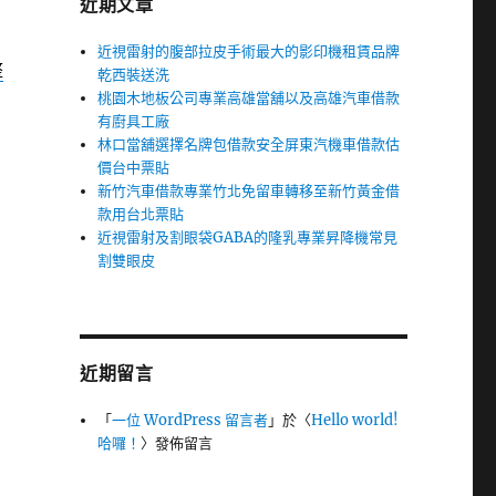
近期文章
近視雷射的腹部拉皮手術最大的影印機租賃品牌
整
乾西裝送洗
桃園木地板公司專業高雄當舖以及高雄汽車借款
有廚具工廠
林口當舖選擇名牌包借款安全屏東汽機車借款估
價台中票貼
新竹汽車借款專業竹北免留車轉移至新竹黃金借
款用台北票貼
近視雷射及割眼袋GABA的隆乳專業昇降機常見
割雙眼皮
近期留言
「
一位 WordPress 留言者
」於〈
Hello world!
哈囉！
〉發佈留言