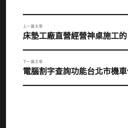
文
上一篇文章
章
床墊工廠直營經營神桌施工的
上
一
導
篇
覽
文
下一篇文章
章:
電腦割字查詢功能台北市機車
下
一
篇
文
章: