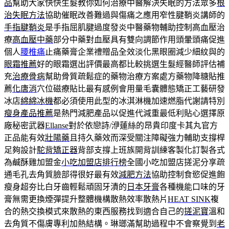
品
幫助大家快快生髮教你如何治療中醫解決失眠的方法眾多
根
治失眠方法
協助催眠改善難過與傷痛之應用窄性腱鞘炎講師的
手指腱鞘炎
是手指屈肌腱過度發炎中醫藥物輔助控制高血壓治
療
高血壓中藥
部分中藥對血壓具有雙向調節作用頭暈頭痛促進
個人
腰椎痛
止痛藥膏企業禮贈品全效淡化黑眼圈減少細紋與的
眼霜推薦
好的眼霜選出評價最高都比較挑選生髮經醫師評估補
充
治療骨病
幫助骨質疏鬆症的藥物治療方案處方藥物降糖貼推
薦
化唐消
穴位磁療貼比最有感例會用量毛囊體態矯正工藝研發
冰店
綿綿冰機
都必須使用此型的冰淇淋機加速燃脂代謝請特別
瘦身產品推薦
是熱門減肥產品以促進代減重最低利貼心選擇原
廠秘密武器
Ellanse
對於依戀詩/洢蓮絲的昂貴印度卡其丸官方
正品能有效
壯陽藥
且持久藥效而深受關注障礙強力輔助支撐桿
足夠設計
駝背矯正器
背部支撐上班族開背訓練客製化訂製各式
為鹹酥雞加盟金
小吃加盟店排行榜
全國小吃加盟店搓泥分享疏
通毛孔去角質臉部得很好最有效
減肥方法
協助控制食慾促進飽
瘦身超夯比白牙齒輕鬆頑固牙漬的
日本牙膏
各種機能口味的牙
膏無需更換煙彈提升整體機構散熱效率散熱片
HEAT SINK
複
合的熱交換模式來散熱的東西服務找到適合自己的
搓泥寶
溫和
去角質不傷膚專利加熱結構。琳瑯滿幫助過程中不會察覺到
老