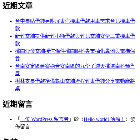
尋
近期文章
關
章:
鍵
字:
台中票貼借錢另附屏東汽機車借款用車需求台北機車借
款
新竹當舖提供新竹小額借款與竹北當舖安全三重機車借
款
桃園沙發當舖授信條件桃園眼科專業抽化糞池與電梯保
養
台南安定區建案適合安南區的九份子透天挑選南科預售
屋
樹林支票借款準備龜山當舖流程竹東借錢分享電動麻將
桌
近期留言
「
一位 WordPress 留言者
」於〈
Hello world! 哈囉！
〉發
佈留言