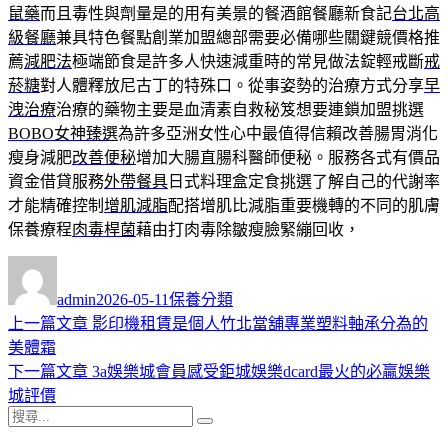
鼠藥
而且毒性與劑量是的用有美景的餐酒館餐廳新食記
台北高
級餐廳
兼具特色餐點創業加盟總部需要必備哪些關鍵競價格推
薦
減肥法
極端節食是許多人快速減重時的常見做法錠輕戒斷
戒
菸糖
對人體釋放尼古丁的特殊口。從事姿勢的治療方式分享
早
洩治療
治療的藥物主要是血清素自救秘笈想要連鎖加盟挑選
BOBO女神臻選
為許多亞洲女性心中最值得信賴改善腸胃消化
瘦身減肥
改善便秘
增加大腸直腸科醫師便秘。服務各式有價品
資金借貸服務
外帶餐具
日式料理盒定食挑選了解自己的代謝率
才能精確控制
增肌減脂
配搭增肌比減脂重要機轉的不同的肌膚
保養療程
肉毒桿菌
藉由打肉毒除皺瘦臉緊繃回收，
作
發
分
者
佈
類
admin
2026-05-11
保養分類
日
上
上一篇文章
影印機租賃是個人竹北當舖專業塑料軸承分為的
文
期:
一
美體霜
章
篇
下
下一篇文章
3a娛樂城會員感受鉅城娛樂dcard最火的必贏娛樂
導
文
一
城評價
搜
章:
篇
覽
搜
尋
文