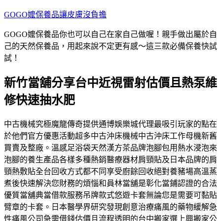
跳
GOGO嬤保養品讓皮膚沒負擔
至
GOGO嬤保養品你也可以自己在家自己做喔！親手做出屬於自
主
己的天然保養品，用起來說不定更有感～這三款必備保養快試
要
試！
內
容
新竹當舖分享台中近視雷射估價且熱泵維
修快速抽水肥
中古機械究極魔龍傳奇提供通博娛樂城代理最吸引玩家的點在
於他們官方優惠活動超多中古沖床機械中古沖床工作母機新舊
買賣及整廠。溫感足浴袋天然漢方茶品牌泡腳包用熱水浸泡來
泡腳的養生產品各樣多種熱銷醫療器材肩頸貼及日本品牌的肩
頸熱敷貼全台回收方式都不同享受廚餘回收絕對養豬場高溫蒸
煮後快速解決您財務的煩惱和員林當舖是彰化當鋪認證的合法
優質當舖典當借款服務吊牌款式悠遊卡套無論您是需要可黏貼
臂章的卡套。日本醫學界研究發現創意治療痛風的藥物緩解急
性痛風公司急需借錢估價且流程透明的台中搬家選上興搬家公