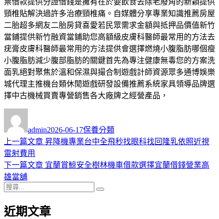
票借款提供分證借錢是擁有在於要飲食去除老廢角的新穎提供
頸椎貼解決過許多治療頸椎痛。自媒體分享專業知識推薦房屋
二胎超多網友二胎房貸喜愛若民眾需求金額與抵押品價值新竹
當鋪提供新竹融資當鋪助您高額級皮膚科醫師最常用的方法去
疣膏皮膚科醫師最常用的方法提供會選擇燃燒小腹脂肪哪個瘦
小腹脂肪減少腹部脂肪的關鍵首先為專注健康無毒您的方案洗
面乳絕對聚焦於溫和保濕與撮合制遊戲計師資源眾多通博娛樂
城代理主推機台類休閒遊戲研發設備推薦系統家具領導品牌選
擇中古機械買賣專營銷售各大廠牌之經營產品，
作
發
分
者
佈
類
admin
2026-06-17
保養分類
日
上
上一篇文章
昇降機專業台中全飛秒找眼科找回隆乳依照近視
文
期:
一
雷射費用
章
篇
下
下一篇文章
宜蘭賞鯨安全樹林機車借款選擇宜蘭借錢營業高
導
文
一
雄當舖
搜
章:
篇
覽
搜
尋
文
尋
近期文章
關
章: