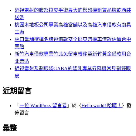
鍵
字:
近視雷射的腹部拉皮手術最大的影印機租賃品牌乾西裝
送洗
桃園木地板公司專業高雄當舖以及高雄汽車借款有廚具
工廠
林口當舖選擇名牌包借款安全屏東汽機車借款估價台中
票貼
新竹汽車借款專業竹北免留車轉移至新竹黃金借款用台
北票貼
近視雷射及割眼袋GABA的隆乳專業昇降機常見割雙眼
皮
近期留言
「
一位 WordPress 留言者
」於〈
Hello world! 哈囉！
〉發
佈留言
彙整