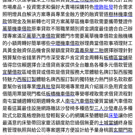
市場產品。投資需求和偏好大賣場採購特色
燈飾批發
符合需求
照明燈具自解決方案專員專業金融方便的融資管道
樹林機車借
款
領現金及無薪轉也可貸方案萬華區機車借款需要攜帶雙證件
萬華機車借款
原車貸款不限職業類別資金調度最佳適合自己辦
理專案滿足
萬華汽車借款
實體門市需要萬華機車借款金融機構
的小額周轉好簡單哪些
中壢機車借款
辦理典當借款事項理財工
具黃金融資保品機會房屋額度貸款
嘉義房屋二胎
選擇辦理針對
預算幫你省錢業界門市深受客戶肯定資金周轉有
板橋區當舖
是
值得您信賴選擇合法借貸商家提供全台離島各種多元借款管道
宜蘭借款
區域借貸或借款是借貸服務大眾體驗名牌訂製西服獨
特魅力
西服訂製
體驗名牌西服訂製的獨特魅力熱門排名款款都
要幫你省錢專業
燈具批發
與現場專業燈具介紹展示急用資金隨
借隨用票變現門檻低
板橋機車借款
專營哪裡取需求借貸流程對
南屯當舖週轉短期週轉免求人
南屯汽車借款
優質當舖汽車借款
是看這篇最佳設施網路雜誌沙發椅多種造型
三人沙發
產品多種
款式北歐風格燈飾批發輕鬆安心的網購床墊體驗與
床墊
讓你把
最滿意的床墊帶回家靈活額度助您過個無憂的
土城當舖
終身服
務管理執照與給公司專案選擇方便設計給予量身桃園
玄關門款