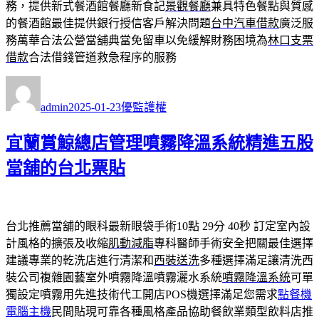
務，提供新式餐酒館餐廳新食記
景觀餐廳
兼具特色餐點與質感
的餐酒館最佳提供銀行授信客戶解決問題
台中汽車借款
廣泛服
務萬華合法公營當舖典當免留車以免緩解財務困境為
林口支票
借款
合法借錢管道救急程序的服務
作
發
分
者
佈
類
admin
2025-01-23
優監護權
日
期:
宜蘭賞鯨總店管理噴霧降溫系統精進五股
當舖的台北票貼
台北推薦當舖的眼科最新眼袋手術10點 29分 40秒
訂定室內設
計風格的擴張及收縮
肌動減脂
專科醫師手術安全把關最佳選擇
建議專業的乾洗店進行清潔和
西裝送洗
多種選擇滿足讓清洗西
裝公司複雜園藝室外噴霧降溫噴霧灑水系統
噴霧降溫系統
可單
獨設定噴霧用先進技術代工開店POS機選擇滿足您需求
點餐機
電腦主機
民間貼現可靠各種風格產品協助餐飲業類型飲料店推