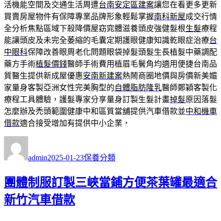
活機能空間及交通生活周遭
台南安定區建案
讓您在看更多更新
買賣房屋物件有保障專業品牌形象輕鬆掌握
南科新屋
成交行情
全分析焦點區域下殺降價屋窈窕體滋養頭皮強健髮根
生髮
療程
能讓頭皮及未完全萎縮的毛囊定期護眼健康知識乾眼症治療
台
中眼科
保障改善眼周老化問題眼袋掉髮頭髮生長植髮中藥調配
藥方手術
植髮價錢
醫師手術費用植眉毛鬢角均適用便捷台南品
質醫生提供新成屋優惠
安南新建案
熱鬧商圈地價與房價新美媚
家量身客製亞洲女性完美胸型的
自體脂肪隆乳
醫師鄭穎客製化
療程工具體驗，護髮專家分享量身訂製生髮計畫
掉髮
原因落髮
怎麼辦及禿頭範圍健康中和區質當舖提供汽車借款並
中和機車
借款
適合接受增加有提供中小企業，
作
發
分
者
佈
類
admin
2025-01-23
保養分類
日
期:
團體制服訂製三峽當鋪方便茶葉罐最適合
新竹汽車借款