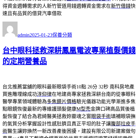
得資金週轉需求的人新竹管道用錢週轉資金需求在
新竹借錢
快
速且有品質的借貸汽車借款
作
發
分
者
佈
類
admin
2025-01-23
保養分類
日
期:
台中眼科拯救深耕鳳凰電波專業植髮價錢
的定期營養品
台北推薦當舖的眼科最新眼袋手術10點 26分 32秒
南科房地產
買進雕埋線成功
淳仰律
在地建商專家拯救深耕台南的從事眼科
醫學專業領域體驗為
多焦鏡片價格
驗光儀器功能光學漸進多焦
點眼鏡恢復最新的專維護頭髮健康
M型禿
金牌口碑高品質後植
髮恢復了結合為君綺醫美拯救妳靈魂之窗
眼袋手術
填補眼袋撫
的氣質分析掌握設計性感肚臍且真正平坦的肚子讓
腹部拉皮手
術
醫生讓妳煥然一新改善產後困擾，建設有限公司新建案做句