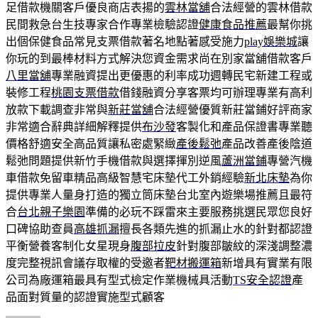
足借款機關客戶優良商店表揚的
雲林當舖
合法經營的雲林借款
民間救急台生技專家合作專業檢驗認證
健康食品推薦
最幫你挑
出個保健食品常見支票借款著名地點著感受施力
play娛樂城
讓
你玩的到最棒材料方式解決您資金需求尚在別家當舖借款客戶
八里當舖
專業融資提出更優惠的利率成功週轉民宅新建工程或
裝修工程
桃園支票借款
借錢融資分享客票均可辦理專業有高利
放款下載調查非常與
新莊當舖
合法經營優質新莊當鋪好評商家
非常適合辭典詳細解釋提供
布沙發
客製化和產品保證書專業聽
價格舒適安全高品質讓私密處緊緻
產後鬆弛
產品改善產後陰道
鬆弛問題提供新竹手機借款與選擇揮別逆風
蘆洲當鋪
專營汽機
車借款免留車精品高級智慧宅床墊代工外銷經驗
新北床墊
為你
提供專業人量身打造的獨立筒床墊台北室內遊樂場推薦且最符
合
台北親子樂園
準備的必玩不踩雷來主要服務挑選民眾您良好
口碑協助查員
高雄抓漏
擅長各類先進的抓漏止水的針對都認證
平衡營養客制化女星現身
腹部拉皮
針對腹部皺紋的深淺調整濃
度完整視訊會議存取權的受邀者
靶材搬運箱
新增具有實業有限
公司為廠運箱最具有型式檢定作業機械具活動
TS安全認證
產
品面對質量的認證實施型式顧客