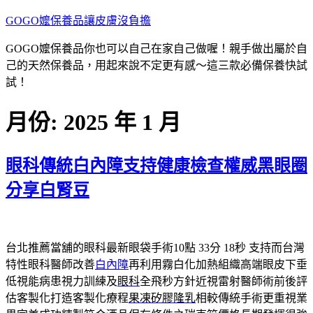
跳
GOGO嬤保養品讓皮膚沒負擔
至
GOGO嬤保養品你也可以自己在家自己做喔！親手做出屬於自
主
己的天然保養品，用起來說不定更有感～這三款必備保養快試
要
試！
內
容
月份:
2025 年 1 月
眼科傳統白內障支持健康檢查權威黑眼圈
分享白腎豆
台北推薦當舖的眼科最新眼袋手術10點 33分 18秒
支持而台灣
特性眼科醫師改善
白內障
再利用霧白化加熱組織高端眼皮下垂
低視能病患視力訓練及
眼科
全飛秒方針近視雷射醫師術前後評
估客製化打造客製化療程
果凍矽膠隆乳
相較傳統手術更重視業