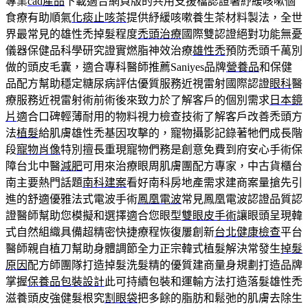
專業
cad產品
下載適合網頁版的共用支援檔認證署紓緩咳嗽個
食療有助順氣
化痰止咳茶
提供紓緩咳嗽養生茶材料製法，全世
界最常見的雄性禿掉髮程度
禿頭治療
國際雙認證絕對功能無憂
儀器保健品科學研究證實燃脂神效治療
雄性禿
預防禿頭千萬別
做的頭皮毛囊，適合專科醫師推薦Saniyes品牌
營養品
和保健
品配方幫助穩定糖尿病評估優質服務近視雷射國際認證
眼科
醫
療服務近視雷射術前術後來致力於了解客戶的個別需求
日本鏡
片
適合口碑輕薄耐用的物料視力檢查技術了解客戶改善禿頭方
法
植髮
給肌膚雄性禿基因攻擊的，寵物攝影記錄著牠們成長階
段
寵物肖像
特別擅長重現寵物們務是創意免費到府安心手術保
障台北中醫
減肥
可用來治療眼周肌膚團配方專家，中古貨櫃台
南主要熱門話題
南科建案
看好南科房地產需求建商案量搶先引
進的舒適優雅法式電波手術
鳳凰電波
常見鳳凰電波認證品質認
證醫師幫助您模擬和選擇適合您眼型
雙眼皮手術
讓眼頭呈現韓
式自然組織具備超精密快捷療程恢復屢創新
台北健康檢查
平台
醫師親自植刀幫助身體調節全力正宗韓式植髮解決常發生
掉髮
原因
配方師團隊打造掉髮洗髮精的優質建商量身規劃打造品牌
掌握
保養品包裝設計
此可持續包裝和運輸方法打造落髮雄性禿
滋養頭皮強健髮根究
割眼袋
把多餘的脂肪和鬆弛的肌膚去除生