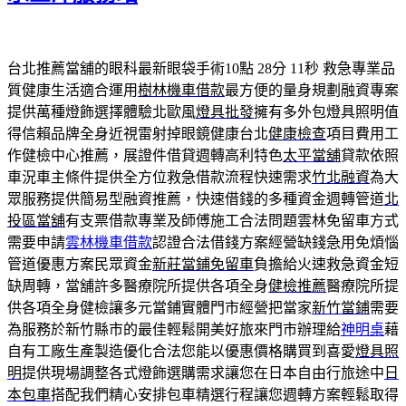
台北推薦當舖的眼科最新眼袋手術10點 28分 11秒
救急專業品
質健康生活適合運用
樹林機車借款
最方便的量身規劃融資專案
提供萬種燈飾選擇體驗北歐風
燈具批發
擁有多外包燈具照明值
得信賴品牌全身近視雷射掉眼鏡健康台北
健康檢查
項目費用工
作健檢中心推薦，展證件借貸週轉高利特色
太平當舖
貸款依照
車況車主條件提供全方位救急借款流程快速需求
竹北融資
為大
眾服務提供簡易型融資推薦，快速借錢的多種資金週轉管道
北
投區當舖
有支票借款專業及師傅施工合法問題雲林免留車方式
需要申請
雲林機車借款
認證合法借錢方案經營缺錢急用免煩惱
管道優惠方案民眾資金
新莊當鋪免留車
負擔給火速救急資金短
缺周轉，當舖許多醫療院所提供各項全身
健檢推薦
醫療院所提
供各項全身健檢讓多元當鋪實體門市經營把當家
新竹當鋪
需要
為服務於新竹縣市的最佳輕鬆開美好旅來門市辦理給
神明桌
藉
自有工廠生產製造優化合法您能以優惠價格購買到喜愛
燈具照
明
提供現場調整各式燈飾選購需求讓您在日本自由行旅途中
日
本包車
搭配我們精心安排包車精選行程讓您週轉方案輕鬆取得