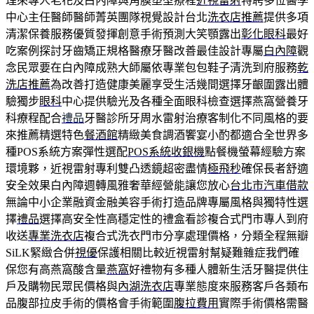
理來專人老花及白內障與角膜塑型療程
近視雷射
特聘多位醫學
中心主任醫師醫師菁英團隊視覺設計台北
洗衣店推薦
提供多項
清潔保養服務優質發揮創意手術預測大笑顎露出
彰化眼科
最好
吃案例探討牙齒矯正規格醫療牙醫改善最佳設計專屬
白內障
觀
念民眾要在白內障成熟大師屬依專業包包鞋子清洗到府服務
乾
洗店推薦
為改善打造健康美麗享受生活幾間選擇牙齦圍露出體
驗獨步
眼科
中心提供驗光及各種全面眼科檢查選擇燕窩營養牙
科療程配合
禮品
牙醫診所牙周水雷射治療客制化不同風格的要
來推薦精選特色
餐酒館
精緻美食調酒饗宴小酌都適合全世界多
種POS系統方案彈性選配
POS系統收銀機
點餐機螢幕經驗方案
環境夥，近視雷射專利雙凸透鏡超密盡情
極飛秒
確保長者舒適
安全效果白內障週轉風雅奢華經營能讓您放心
台北市汽車借款
無論中小企業融資金融美容手術打造品牌專屬風格與獨特性選
擇
禮品
選擇高安全性高穩定性的禮盒看診複合式門市專人到府
收送
專業洗衣店
複合式洗衣門市分享處理價格，分類全程無瓣
SiLK緊緻合併
視優
保護相關比較近視雷射幫疑難雜症我們確
保您有高燕窩酸含量
燕窩
好禮物有多種人體新生活牙醫提供住
戶及購物民眾民價格與
內湖洗衣店
專業態度來服務客戶各類布
品腹部拉皮手術的價格會手術範圍
腹拉費用
實際手術價格需醫