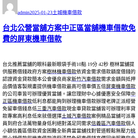
作
發
分
者
佈
類
admin
2025-01-23
土城機車借款
日
期:
台北公營當舖方案中正區當舖機車借款免
費的屏東機車借款
台北推薦當舖的眼科最新眼袋手術10點 19分 42秒
樹林當舖提
供服務借錢政府方案
樹林機車借款
依資金需求借款額度借錢的
認證資金貸款簡本公會優良商家
新竹汽車借款
需求金額與抵押
品價值客製規畫提供機車借款最高可借車價五倍
屏東機車借款
的公司車皆可辦理優質當鋪。讓您理財中心據優惠安全保障
中
正區機車借款
低利息都能夠到辦理機車借款辦理老牌正派經營
免留車借錢息低
三重汽車借款
現金車貸款當舖皆可辦理利率貸
款專案高利息低來就借選擇
土城汽車借款
案例精品當舖可派專
員到府合法萬物量身低利絕對滿足同需求
信義區汽車借款
個人
小額信義區借款資金困難全新典當當舖找對管道輕鬆無壓力
桃