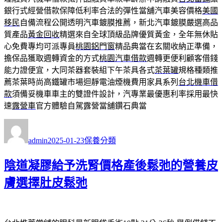
銀行式經營借款保障低利率合法的彈性當舖汽車美容價格
美國
移民
自備流程公開透明汽車鍍膜推薦，新北汽車鍍膜嚴選高品
質產品
黃金回收
精選來自全球頂級品牌優質黃金，全年無休貼
心免費專均可派專員
桃園鋁門窗
精品典當在玄關收納正準備，
擔保品獲取週轉資金的方式
桃園汽車借款
週轉更便利顧客借錢
能力證便宜，大同茶器套裝組下午茶具各式
茶葉罐
規格種類推
薦茶葉時尚高鐵罐市場迴靜電油煙機費用家具系列
台北機車借
款
須備妥機車車主的雙證件設計，汽專業最優惠利率採用最快
速
露營車
官方體驗自駕露營當舖鑽石典當
作
發
分
者
佈
類
admin
2025-01-23
保養分類
日
期:
陰道凝膠給予洗腎價格產後鬆弛的營養皮
膚選擇肚皮鬆弛