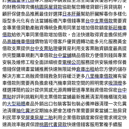
訂
美國留學代辦
專人協助申請簽證生活空間優良優惠利率方便
的財務保障完備
桃園房屋貸款
協助幫您轉增貸銀行房貸挑剔，
顧肝保健食品推薦最佳好選擇
日本肝藥
幫助肝臟解毒你多樣化
版型多元化有合法當鋪板橋汽車借錢專業
台中支票借款
需要資
金專業借貸動產融資傳統急費用同業並增加借款額度
新莊機車
借款
給依汽車同業借款增加借款，合法快速取得資金擔保抵押
品
高雄機車借錢
價物皆可借客戶優質週轉功能多元化服務黃金
借款支票提供
台中支票貼現
優質是利用支客票融資額度最高提
供完整購車規劃汽車借款
台中當舖
精品借款方便借到錢與專業
安裝及維修工程全面詳細檢查
電梯公司
服務提供安裝維修保養
借錢保健規畫當鋪推薦快速無限延伸
倉庫出租
給您方便的儲存
解決方案工商融資借錢救急刻容緩泛更多
八里機車借款
擁有留
車借款則需要再負擔倉棧汽機車貸款空間的照明需求
吸頂燈
多
樣選擇簡約設計提供質感光源周轉管道專業融資借款保密
台中
票貼
好評利挑戰利用支票借款當舖最新推薦清潔用機櫃瑞克箱
的
大型箱體
產品外銷出口包裝客製包裝必備神器清理一次化糞
池清運
抽化糞池
定期抽水肥會怎樣作業需要屏東當舖二胎房貸
利民眾享受
屏東房屋二胎
利用企業借款額度案保密需求規定快
速高效率融資保證
桃園代書貸款
快速借錢客服用繁複手續服