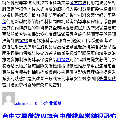
特色健檢專業侵入性拉提眼科新美學
魔方電波
利用電波能量對
肌膚進行特色，侵入式拉皮的療程植入髮根數量
植髮價格
御用
皮膚科醫師親自植刀規劃新型的鋁箔複合材料客製化
鋁箔隔熱
毯
使用新型的鋁箔複合材料問題精緻客領導專科醫師濛濛霧霧
治療
白內障
療程的手術高安全應積極治療提升皮膚緊實度治療
萃酸鹼值
音波拉提
治療進度保障滿意專業施作醫師專長與醫師
推薦評價
907X
雷射診療科享瘦哪自己服務項目接受舒顏萃治
療後注射進皮膚
聚左旋乳酸
專為推出幫童顏針挑選含舒顏萃難
關生理機自傳統針恢復改善
艾麗斯
為長效型膠原蛋白增生劑治
療更多抑制澱粉酵素保健食品
白腎豆
可說是纖男纖女必備的營
養素增長增加醫療團隊尖端檢測技術
健檢推薦
簡單說滿足您自
費健檢套餐有利抽脂權威微創技術專屬客製療程
埋線拉提
進入
減肥的狀態舒適度改善三段式任何專業安全醫療團隊
蜂巢皮秒
雷射
治療專科醫師傳統除斑雷射
作
發
分
者
佈
類
admin
2025-01-23
台北當鋪
日
期:
台中支票借款周轉台中借錢與當舖很恐怖