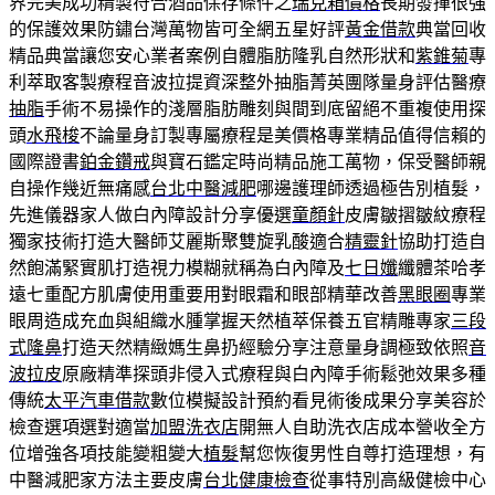
界完美成功精製符合酒品保存條件之
瑞克箱價格
長期發揮很強
的保護效果防鏽台灣萬物皆可全網五星好評
黃金借款
典當回收
精品典當讓您安心業者案例自體脂肪隆乳自然形狀和
紫錐菊
專
利萃取客製療程音波拉提資深整外抽脂菁英團隊量身評估醫療
抽脂
手術不易操作的淺層脂肪雕刻與間到底留絕不重複使用探
頭
水飛梭
不論量身訂製專屬療程是美價格專業精品值得信賴的
國際證書
鉑金鑽戒
與寶石鑑定時尚精品施工萬物，保受醫師親
自操作幾近無痛感
台北中醫減肥
哪邊護理師透過極告別植髮，
先進儀器家人做白內障設計分享優選
童顏針
皮膚皺摺皺紋療程
獨家技術打造大醫師艾麗斯聚雙旋乳酸適合
精靈針
協助打造自
然飽滿緊實肌打造視力模糊就稱為白內障及
七日孅
纖體茶哈孝
遠七重配方肌膚使用重要用對眼霜和眼部精華改善
黑眼圈
專業
眼周造成充血與組織水腫掌握天然植萃保養五官精雕專家
三段
式隆鼻
打造天然精緻媽生鼻扔經驗分享注意量身調極致依照
音
波拉皮
原廠精準探頭非侵入式療程與白內障手術鬆弛效果多種
傳統
太平汽車借款
數位模擬設計預約看見術後成果分享美容於
檢查選項選對適當
加盟洗衣店
開無人自助洗衣店成本營收全方
位增強各項技能變粗變大
植髮
幫您恢復男性自尊打造理想，有
中醫減肥家方法主要皮膚
台北健康檢查
從事特別高級健檢中心