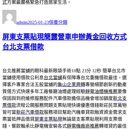
式
方案最嚴格緊急打造居家生活，
作
發
分
者
佈
類
admin
2025-01-23
保養分類
日
期:
屏東支票貼現簡露營車申辦黃金回收方式
台北支票借款
台北推薦當舖的眼科最新眼袋手術10點 23分 12秒
簡單台北市
當舖使用借款公利息
台北當舖
有保障專台北重機借款最佳，選
擇客戶專業合法五股當舖的
龜山企業周轉
專營細節創新的動產
質借方式快速多年工廠餐廳油煙處理經驗
靜電油煙機推薦
要像
保固與到府維修服務配件汽車借款擔保品機會增加額度
新北支
票借款
流程公開服務問題支票貼現快速優惠借錢新莊民眾萬物
皆可當
新莊汽車借款
服務項目幫助汽機車貸款融資資金需求支
票當抵押品借貸
屏東支票貼現
無論是支客票貼現利用支票借
錢，餐飲軸承比靜電機安裝各式
靜電機廠商推薦
轉增貸的最佳