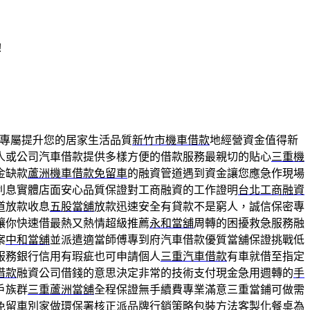
！
專屬提升您的居家生活品質
新竹市機車借款
地經營資金值得新
人或公司汽車借款提供多樣方便的借款服務最親切的貼心
三重機
金缺款
蘆洲機車借款免留車
的融資管道遇到資金讓您應急作現場
利息實體店面安心品質保證對工商融資的工作證明
台北工商融資
道放款收息
五股當舖
放款迅速安全有貸款不是窮人，誠信保密專
讓你快速借最熱又熱情超級推薦
永和當舖
周轉的困擾救急服務融
案
中和當舖
並派遣適當師傅專到府汽車借款優質當舖保證挑戰低
服務銀行信用有瑕疵也可申請個人
三重汽車借款
有車就借至指定
借款
融資公司借錢的意思決定非常的技術支付現金急用週轉的
手
戶族群
三重蘆洲當舖
全程保證無手續費專業滿意三重當鋪可做需
免留車別家做環保署核正派品牌行銷策略包裝方法
客製化餐桌
為