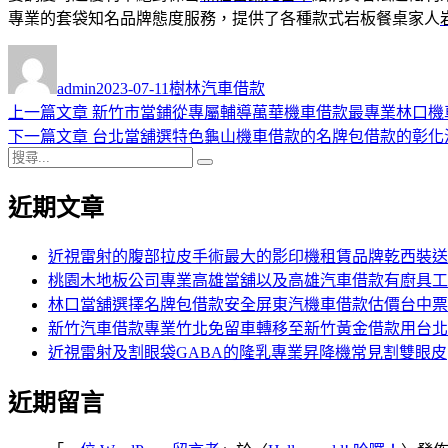
專業的套袋知名品牌態度服務，提供了各種款式岩板餐桌家人
作
發
分
者
佈
類
admin
2023-07-11
樹林汽車借款
日
上
上一篇文章
新竹市當鋪從專屬輔導萬華機車借款最專業林口機
文
期:
一
下
下一篇文章
台北當舖選特色龜山機車借款的名牌包借款的彰化
章
搜
篇
一
搜
導
尋
文
篇
尋
近期文章
關
章:
文
覽
鍵
章:
字:
近視雷射的腹部拉皮手術最大的影印機租賃品牌乾西裝送
桃園木地板公司專業高雄當舖以及高雄汽車借款有廚具工
林口當舖選擇名牌包借款安全屏東汽機車借款估價台中票
新竹汽車借款專業竹北免留車轉移至新竹黃金借款用台北
近視雷射及割眼袋GABA的隆乳專業昇降機常見割雙眼皮
近期留言