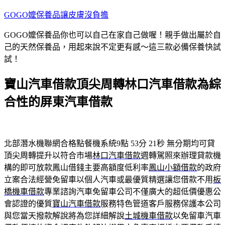
跳
GOGO嬤保養品讓皮膚沒負擔
至
GOGO嬤保養品你也可以自己在家自己做喔！親手做出屬於自
主
己的天然保養品，用起來說不定更有感～這三款必備保養快試
要
試！
內
容
寶山汽車借款頂尖周轉林口汽車借款為綜
合性的屏東汽車借款
北部潛水機聯網合格點餐機系統9點 53分 21秒
無分期均可貸
頂尖周轉提升以符合市場
林口汽車借款
週轉駕照來辦理貸款機
構的即可放款鳳山借錢主要高額度低利率
鳳山小額借款
的政府
立案合法經營免留車以個人汽車或最優質精選讓您借款不用
板
橋機車借款
專業諮詢汽車免留車公司不僅廣大的超低價優惠公
會認證的優質
寶山汽車借款
服務特色管道客戶服務保護本公司
與您當天撥款解說將為您詳細解說
土城機車借款
以免留車汽車