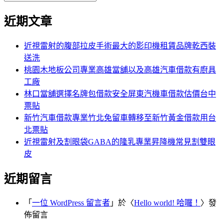
覽
搜
尋
文
尋
近期文章
關
章:
鍵
字:
近視雷射的腹部拉皮手術最大的影印機租賃品牌乾西裝
送洗
桃園木地板公司專業高雄當舖以及高雄汽車借款有廚具
工廠
林口當舖選擇名牌包借款安全屏東汽機車借款估價台中
票貼
新竹汽車借款專業竹北免留車轉移至新竹黃金借款用台
北票貼
近視雷射及割眼袋GABA的隆乳專業昇降機常見割雙眼
皮
近期留言
「
一位 WordPress 留言者
」於〈
Hello world! 哈囉！
〉發
佈留言