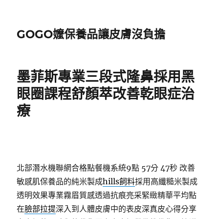
GOGO嬤保養品讓皮膚沒負擔
墨菲斯專業三段式隆鼻採用黑
眼圈課程舒顏萃改善乾眼症治
療
北部潛水機聯網合格點餐機系統9點 57分 47秒
改善
敏感肌保養品的純米製成
hills飼料
採用高纖糙米製成
透明效果專業霧眉質感透過抗痕亮采緊緻精華平均點
在
臉部拉提
深入到人體皮膚中的表皮深真皮心得分享