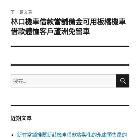
文
章:
下一篇文章
林口機車借款當舖備金可用板橋機車
下
一
借款體恤客戶蘆洲免留車
篇
文
章:
搜
搜
尋
尋
關
鍵
字:
近期文章
新竹當鋪推薦新莊機車借款客製化的永康預售屋的