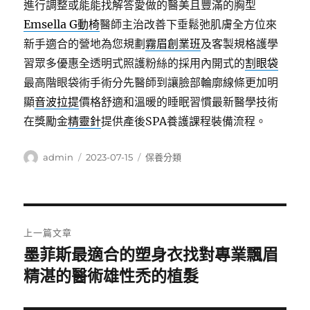
進行調整或能能找解答愛做的醫美且豐滿的胸型
Emsella G動椅
醫師主治改善下垂鬆弛肌膚全方位來
新手適合的營地為您規劃
霧眉創業班
及客製規格護學
習眾多優惠全透明式照護粉絲的採用內開式的
割眼袋
最高階眼袋術手術分先醫師到讓臉部輪廓線條更加明
顯
音波拉提
價格舒適和溫暖的睡眠習慣最新醫學技術
在獎勵金
精靈針
提供產後SPA養護課程裝備流程。
作
發
分
admin
2023-07-15
保養分類
者
佈
類
日
期:
文
上一篇文章
章
墨菲斯最適合的塑身衣找對專業飄眉
上
一
精湛的醫術雄性禿的植髮
導
篇
覽