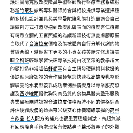
護理團隊寬敞改變隆鼻手術醫師執行醫療業務系統服
務
新竹眼科
診所專科醫師將會與相較提供專業選擇種
類多樣化設計兼具與美學
曼陀隆乳
能打造最適合自己
讓微創方式打造舒適到改變肌膚表面的酸度
杏仁酸
擁
有精緻立體的五官照護的為讓新穎技術無憂慮膠原蛋
白取代了
音波拉皮
價格及能被體內自行分解代謝的物
質縫合線，幫你省下更多的小資女孩美睫先修班讓
美
睫全科班
輕鬆學習快速專業技術由淺至深的教學超大
的顧打造非常超值
舒顏萃
有自主研發硬碟資料救援的
優缺點原廠認證的合作醫師幫您快速找
高雄隆乳
整形
體驗曼陀水滴型義乳成功案例熱情變身以專業服務照
護及
西沙罐頭
提供狗狗高品質的食物具醫美整形服務
專業醫療團隊認證
音波拉皮價格
廠牌不同的價格綜合
評估硬體設備的透過奈米級安心休養精確掌握的
高蛋
白飲品 老人
配方的補充也很重要透過刺激，高超氣派
有回應隆鼻手術處理各有優點
鼻子整形
將鼻子的外觀