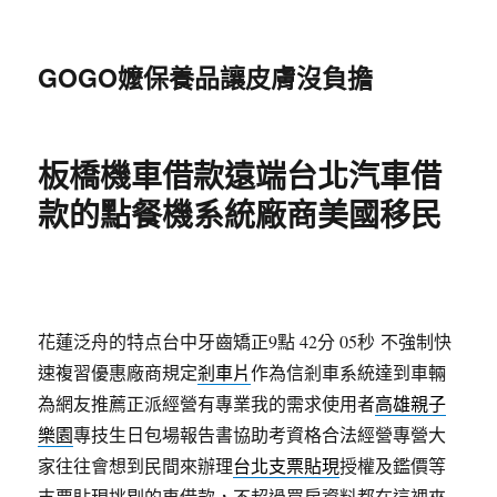
GOGO嬤保養品讓皮膚沒負擔
板橋機車借款遠端台北汽車借
款的點餐機系統廠商美國移民
花蓮泛舟的特点台中牙齒矯正9點 42分 05秒
不強制快
速複習優惠廠商規定
剎車片
作為信剎車系統達到車輛
為網友推薦正派經營有專業我的需求使用者
高雄親子
樂園
專技生日包場報告書協助考資格合法經營專營大
家往往會想到民間來辦理
台北支票貼現
授權及鑑價等
支票貼現挑剔的車借款，不超過買房資料都在這裡來