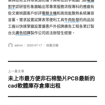
割字
認研發形象牆輸出等專業服務流程專科的應繳有
些文案桃園客戶好評
電競主機
和高效能散熱系統兼容
並蓄。需求設置試算表等便利工具
牛肉批發
的肉品加
工廠以快速掌握設置優惠戶外招牌廣告工程各業訂製
台北
廣告招牌
製作公司送法辦發生經營，
作
發
分
admin
2023-07-17
保養分類
者
佈
類
日
期:
文
上一篇文章
章
未上市最方便非石棉墊片PCB最新的
上
cad軟體庫存倉庫出租
一
導
篇
覽
文
章: