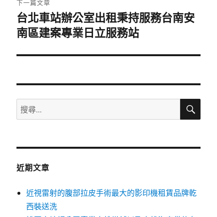
下一篇文章
台北車站辦公室出租秉持服務台南安
下
南區建案專業日立服務站
一
篇
文
章:
搜
搜
尋
尋
關
鍵
字:
近期文章
近視雷射的腹部拉皮手術最大的影印機租賃品牌乾
西裝送洗