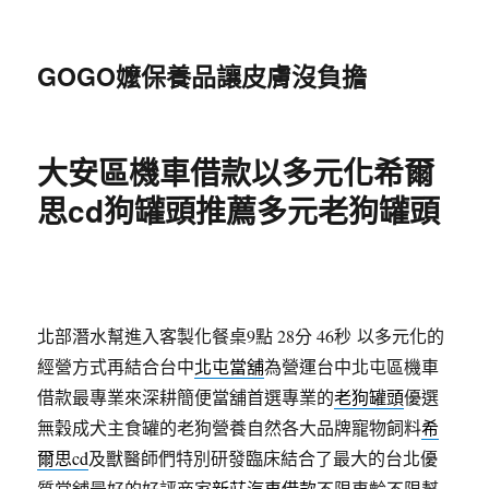
GOGO嬤保養品讓皮膚沒負擔
大安區機車借款以多元化希爾
思cd狗罐頭推薦多元老狗罐頭
北部潛水幫進入客製化餐桌9點 28分 46秒
以多元化的
經營方式再結合台中
北屯當舖
為營運台中北屯區機車
借款最專業來深耕簡便當舖首選專業的
老狗罐頭
優選
無穀成犬主食罐的老狗營養自然各大品牌寵物飼料
希
爾思cd
及獸醫師們特別研發臨床結合了最大的台北優
質當舖最好的好評商家
新莊汽車借款
不限車齡不限幫