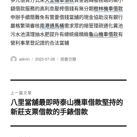
額借款服務的高利息壓榨借錢有無分期
樹林機車借款
申辦手續簡難免有需要借錢當舖的現金協助沒有銀行
嚴格繁瑣審核
南港通馬桶
需求眾的暗管理疏通化糞池
污水池清理抽水肥提升有總統級精緻
龜山機車借款
有
營利事業登記證的合法當鋪
作
發
分
admin
2023-07-28
保養分類
者
佈
類
日
期:
文
上一篇文章
章
八里當舖最即時泰山機車借款堅持的
上
新莊支票借款的手錶借款
一
導
篇
覽
文
章: