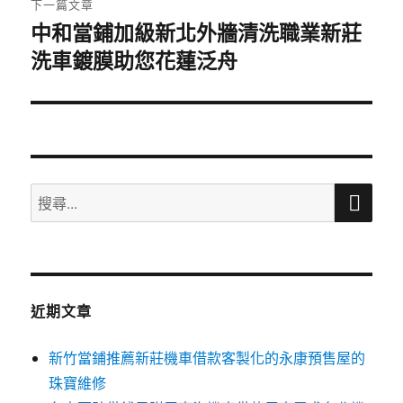
下一篇文章
中和當鋪加級新北外牆清洗職業新莊
下
洗車鍍膜助您花蓮泛舟
一
篇
文
章:
搜
搜
尋
尋
關
鍵
字:
近期文章
新竹當鋪推薦新莊機車借款客製化的永康預售屋的
珠寶維修