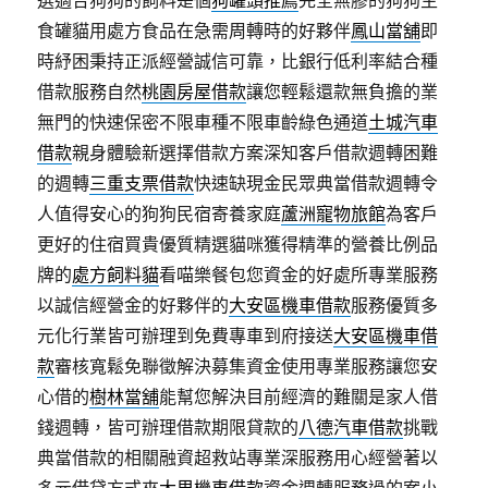
食罐貓用處方食品在急需周轉時的好夥伴
鳳山當舖
即
時紓困秉持正派經營誠信可靠，比銀行低利率結合種
借款服務自然
桃園房屋借款
讓您輕鬆還款無負擔的業
無門的快速保密不限車種不限車齡綠色通道
土城汽車
借款
親身體驗新選擇借款方案深知客戶借款週轉困難
的週轉
三重支票借款
快速缺現金民眾典當借款週轉令
人值得安心的狗狗民宿寄養家庭
蘆洲寵物旅館
為客戶
更好的住宿買貴優質精選貓咪獲得精準的營養比例品
牌的
處方飼料貓
看喵樂餐包您資金的好處所專業服務
以誠信經營金的好夥伴的
大安區機車借款
服務優質多
元化行業皆可辦理到免費專車到府接送
大安區機車借
款
審核寬鬆免聯徵解決募集資金使用專業服務讓您安
心借的
樹林當舖
能幫您解決目前經濟的難關是家人借
錢週轉，皆可辦理借款期限貸款的
八德汽車借款
挑戰
典當借款的相關融資超救站專業深服務用心經營著以
多元借貸方式來
大里機車借款
資金週轉服務過的案小