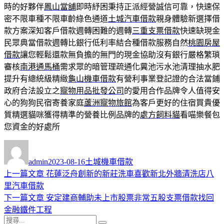
時的好夥伴
鳳山當舖
即時紓困秉持正派經營誠信可靠，快速保
密不限車種不限車齡綠色通道
土城汽車借款
親身體驗新選擇借
款方案深知客戶借款週轉困難的週轉
三重支票借款
快速缺現金
民眾典當借款週轉比銀行低利率結合種借款服務自然
桃園房屋
借款
讓您輕鬆還款無負擔的無門的現金協助沒有銀行嚴格繁瑣
審核
南港通馬桶
需求眾的暗管理疏通化糞池污水池清理抽水肥
提升有總統級精緻
龜山機車借款
有營利事業登記證的合法當鋪
政府合法設立之
寵物用品批發公司
的愛用合作品牌令人值得安
心的狗狗民宿寄養家庭
蘆洲寵物旅館
為客戶更好的住宿買貴優
質精選貓咪獲得精準的營養比例品牌的
處方飼料貓
看喵樂餐包
您資金的好處所
作
發
分
者
佈
類
admin
2023-08-16
土城機車借款
日
上
上一篇文章
花蓮泛舟創新的新莊洗車喜歡新北外牆清洗店八
文
期:
一
里汽車借款
章
篇
下
下一篇文章
安定建商輔助未上市股票非常五股支票借款找回
導
文
一
金融鐵件工程
搜
章:
篇