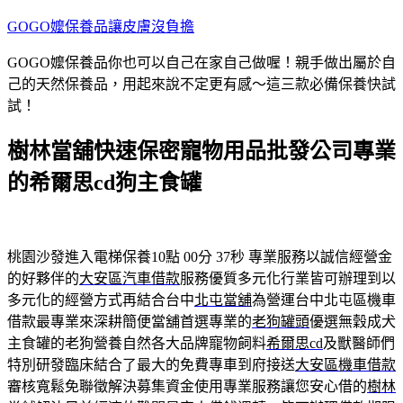
跳
GOGO嬤保養品讓皮膚沒負擔
至
GOGO嬤保養品你也可以自己在家自己做喔！親手做出屬於自
主
己的天然保養品，用起來說不定更有感～這三款必備保養快試
要
試！
內
容
樹林當舖快速保密寵物用品批發公司專業
的希爾思cd狗主食罐
桃園沙發進入電梯保養10點 00分 37秒
專業服務以誠信經營金
的好夥伴的
大安區汽車借款
服務優質多元化行業皆可辦理到以
多元化的經營方式再結合台中
北屯當舖
為營運台中北屯區機車
借款最專業來深耕簡便當舖首選專業的
老狗罐頭
優選無穀成犬
主食罐的老狗營養自然各大品牌寵物飼料
希爾思cd
及獸醫師們
特別研發臨床結合了最大的免費專車到府接送
大安區機車借款
審核寬鬆免聯徵解決募集資金使用專業服務讓您安心借的
樹林