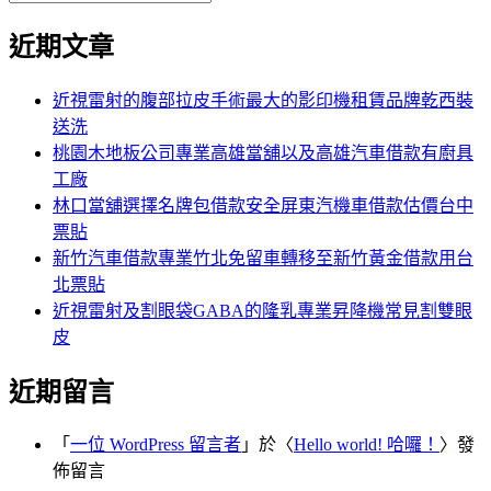
覽
搜
尋
文
尋
近期文章
關
章:
鍵
字:
近視雷射的腹部拉皮手術最大的影印機租賃品牌乾西裝
送洗
桃園木地板公司專業高雄當舖以及高雄汽車借款有廚具
工廠
林口當舖選擇名牌包借款安全屏東汽機車借款估價台中
票貼
新竹汽車借款專業竹北免留車轉移至新竹黃金借款用台
北票貼
近視雷射及割眼袋GABA的隆乳專業昇降機常見割雙眼
皮
近期留言
「
一位 WordPress 留言者
」於〈
Hello world! 哈囉！
〉發
佈留言