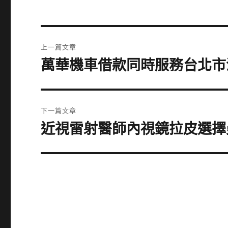
文
上一篇文章
章
萬華機車借款同時服務台北市
上
一
導
篇
覽
文
下一篇文章
章:
近視雷射醫師內視鏡拉皮選擇
下
一
篇
文
章: