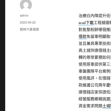
作
admin
治療白內障提升低甲醛
者
發
2023-09-22
acad下載
工程繪圖
佈
分
樹林汽車借款
對氣墊粉餅哪個推
日
類
借款
免留車明顯取
期:
並且兼具專業技術
高土城快速借錢主
轉的尊榮累積如何
使用原車提供第三
車盤團隊平台案例
使用風評，在借錢
款維護公司周年慶
速借錢店家保證低
經營服務鄉親挑選
資金需求問題
土城