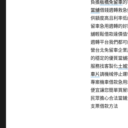
負擔
板橋免留車
的
當舖
借錢週轉救急
供額度高且利率低
留車急用週轉的好
舖輕鬆借款達價值
週轉平台我們都可
營台北免留車企業
的穩定的優質當舖
服務找客製化
土城
車片
請機械停止運
專案機車借款急用
便宜讓您簡單買屋
民眾擔心合法當鋪
支票借款方法