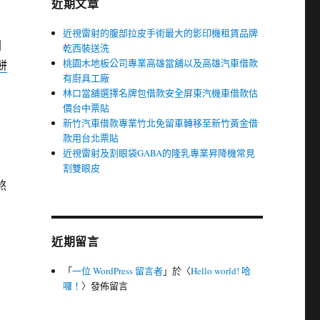
近期文章
近視雷射的腹部拉皮手術最大的影印機租賃品牌
圖
乾西裝送洗
桃園木地板公司專業高雄當舖以及高雄汽車借款
餅
有廚具工廠
林口當舖選擇名牌包借款安全屏東汽機車借款估
價台中票貼
新竹汽車借款專業竹北免留車轉移至新竹黃金借
款用台北票貼
近視雷射及割眼袋GABA的隆乳專業昇降機常見
割雙眼皮
煞
近期留言
「
一位 WordPress 留言者
」於〈
Hello world! 哈
囉！
〉發佈留言