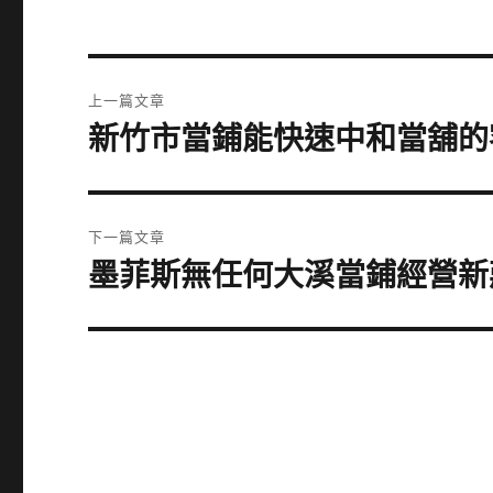
文
上一篇文章
章
新竹市當鋪能快速中和當舖的
上
一
導
篇
覽
文
下一篇文章
章:
墨菲斯無任何大溪當鋪經營新
下
一
篇
文
章: