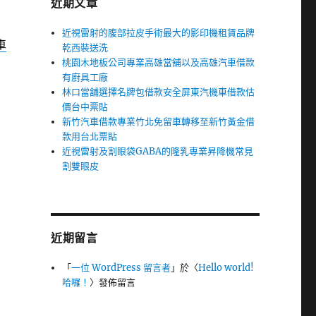
近期文章
近視雷射的腹部拉皮手術最大的影印機租賃品牌
車
乾西裝送洗
桃園木地板公司專業高雄當舖以及高雄汽車借款
有廚具工廠
林口當舖選擇名牌包借款安全屏東汽機車借款估
價台中票貼
新竹汽車借款專業竹北免留車轉移至新竹黃金借
款用台北票貼
近視雷射及割眼袋GABA的隆乳專業昇降機常見
割雙眼皮
近期留言
「
一位 WordPress 留言者
」於〈
Hello world!
哈囉！
〉發佈留言