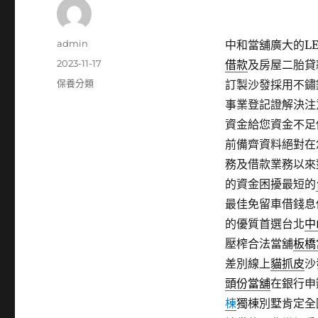
作
admin
中和當舖廣大的LED
者
發
2023-11-17
借款
及房屋二胎貸
佈
分
保養分類
訂製沙發採用不鏽
日
類
事業登記證解決注
期:
資金給您資金不足
前備齊資料絕對在
務及借款業務以來
的資金困擾最短的
最佳免留車借錢息
的優質首選台北
中
壓榨合法當舖
板橋
差別線上
貓抓皮
沙
頭份當舖
在銀行申
棟
獨棟別墅肯定全