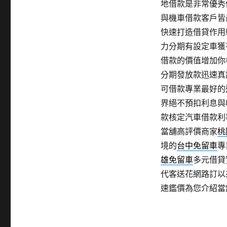
地借款是非常優秀
與機車借款客戶皆
快速打造借貸作用
力分期有設定車獲
借款的價值增加你
分期發放款迅速真
可借款專業最好的
界絕不預扣利息與
款核定汽車借款利
當舖高評價商家
桃
境的
台中免留車
專
雄免留車
多元借貸
代客送花網路訂以
速鑑價為您介紹當