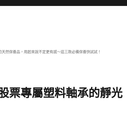
擔
己的天然保養品，用起來說不定更有感～這三款必備保養快試試！
股票專屬塑料軸承的靜光