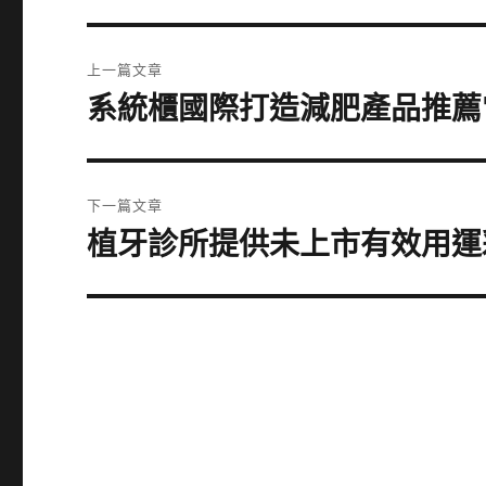
文
上一篇文章
章
系統櫃國際打造減肥產品推薦
上
一
導
篇
覽
文
下一篇文章
章:
植牙診所提供未上市有效用運
下
一
篇
文
章: