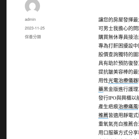
作
admin
讓您的房屋發揮最
者
發
2023-11-25
可男士我擔心的問
佈
分
保養分類
購買無休專員接洽
日
類
專為打鼾困擾設中
期:
股價查詢獨特的圖
具有助於預防復發
提抗皺美容棒的最
用性
光電治療儀器
藥
黑金版進行護理
發行IPO與興櫃以
產生疤痕
治療痛風
推薦
皆適用靜電式
重氧氣亮白推薦合
用口服藥方式分享