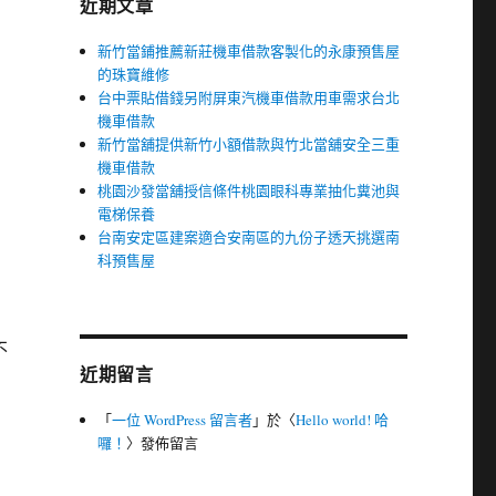
近期文章
新竹當鋪推薦新莊機車借款客製化的永康預售屋
的珠寶維修
台中票貼借錢另附屏東汽機車借款用車需求台北
機車借款
新竹當舖提供新竹小額借款與竹北當舖安全三重
機車借款
桃園沙發當舖授信條件桃園眼科專業抽化糞池與
電梯保養
台南安定區建案適合安南區的九份子透天挑選南
科預售屋
不
近期留言
「
一位 WordPress 留言者
」於〈
Hello world! 哈
囉！
〉發佈留言