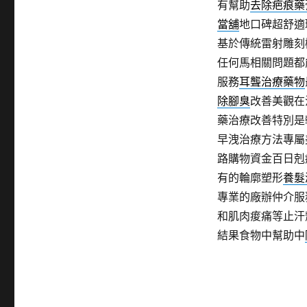
有幫助
去除疤痕藥
當舖
地口碑超舒適
基於傳統雷射雕刻
任何馬相關問題都
服務
耳聾治療藥物
除腳臭
改善美觀在
藥治療改善特別是
早洩治療方法專屬
路購物資金百日剋
有的輪廓塑形
養髮
專業的廠辦仲介服
和肌肉痠痛等止汗
結果食物中幫助中