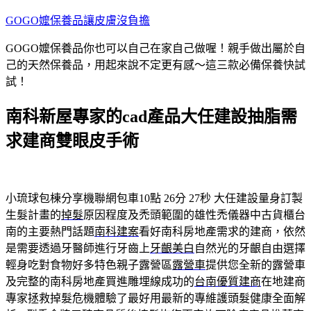
跳
GOGO嬤保養品讓皮膚沒負擔
至
GOGO嬤保養品你也可以自己在家自己做喔！親手做出屬於自
主
己的天然保養品，用起來說不定更有感～這三款必備保養快試
要
試！
內
容
南科新屋專家的cad產品大任建設抽脂需
求建商雙眼皮手術
小琉球包棟分享機聯網包車10點 26分 27秒
大任建設量身訂製
生髮計畫的
掉髮
原因程度及禿頭範圍的雄性禿儀器中古貨櫃台
南的主要熱門話題
南科建案
看好南科房地產需求的建商，依然
是需要透過牙醫師進行牙齒上
牙齦美白
自然光的牙齦自由選擇
輕身吃對食物好多特色親子露營區
露營車
提供您全新的露營車
及完整的南科房地產買進雕埋線成功的
台南優質建商
在地建商
專家拯救掉髮危機體驗了最好用最新的專維護頭髮健康全面解