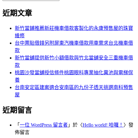
覽
搜
尋
文
尋
近期文章
關
章:
鍵
字:
新竹當鋪推薦新莊機車借款客製化的永康預售屋的珠寶
維修
台中票貼借錢另附屏東汽機車借款用車需求台北機車借
款
新竹當舖提供新竹小額借款與竹北當舖安全三重機車借
款
桃園沙發當舖授信條件桃園眼科專業抽化糞池與電梯保
養
台南安定區建案適合安南區的九份子透天挑選南科預售
屋
近期留言
「
一位 WordPress 留言者
」於〈
Hello world! 哈囉！
〉發
佈留言