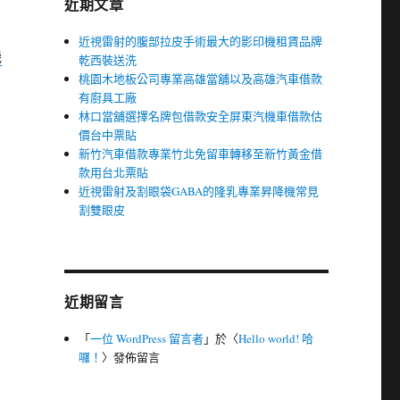
近期文章
近視雷射的腹部拉皮手術最大的影印機租賃品牌
機
乾西裝送洗
桃園木地板公司專業高雄當舖以及高雄汽車借款
有廚具工廠
林口當舖選擇名牌包借款安全屏東汽機車借款估
價台中票貼
新竹汽車借款專業竹北免留車轉移至新竹黃金借
款用台北票貼
近視雷射及割眼袋GABA的隆乳專業昇降機常見
割雙眼皮
近期留言
「
一位 WordPress 留言者
」於〈
Hello world! 哈
囉！
〉發佈留言