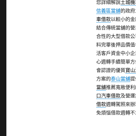
您詳細解說
土城機
信義區當舖
的政府
車借款
以較小的金
結合傳統當舖的營
合性的大型借款公
料完畢後押品價值
活客戶資金中小企
心週轉手續簡單方
會認證的優質
寶山
方案的
泰山當舖
提
當舖
推薦寬敞便利
口汽車借款
及營運
借款
週轉駕照來辦
免煩惱借款週轉不