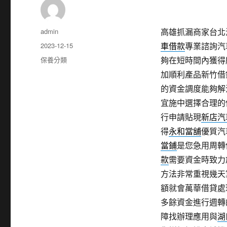
作
admin
高雄抓漏商家台北汽車
者
發
2023-12-15
車借款
專業諮詢汽
佈
分
保養分類
夠在短時間內獲得
日
類
加順利產品新竹借
期:
的資金調度能夠解
宜施中選擇合理的
行申請貼現
新店汽
得
永和當舖
優質汽
當鋪
是您急用周轉
款
需要資金時致力
方法非常重視幾天
額就會萬華借貸處
多餘資金進行週轉
障找辦理應用與
湖