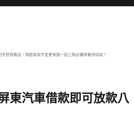
擔
己的天然保養品，用起來說不定更有感～這三款必備保養快試試！
屏東汽車借款即可放款八