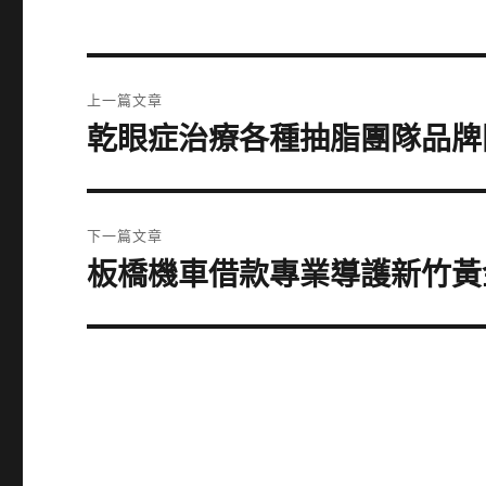
文
上一篇文章
章
乾眼症治療各種抽脂團隊品牌
上
一
導
篇
覽
文
下一篇文章
章:
板橋機車借款專業導護新竹黃
下
一
篇
文
章: