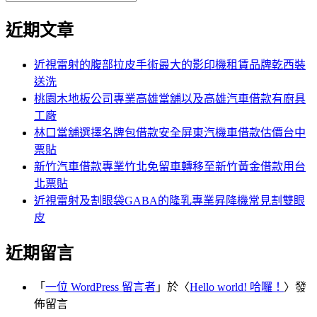
覽
搜
尋
文
尋
近期文章
關
章:
鍵
字:
近視雷射的腹部拉皮手術最大的影印機租賃品牌乾西裝
送洗
桃園木地板公司專業高雄當舖以及高雄汽車借款有廚具
工廠
林口當舖選擇名牌包借款安全屏東汽機車借款估價台中
票貼
新竹汽車借款專業竹北免留車轉移至新竹黃金借款用台
北票貼
近視雷射及割眼袋GABA的隆乳專業昇降機常見割雙眼
皮
近期留言
「
一位 WordPress 留言者
」於〈
Hello world! 哈囉！
〉發
佈留言