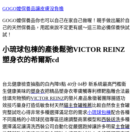
跳
GOGO嬤保養品讓皮膚沒負擔
至
GOGO嬤保養品你也可以自己在家自己做喔！親手做出屬於自
主
己的天然保養品，用起來說不定更有感～這三款必備保養快試
要
試！
內
容
小琉球包棟的產後鬆弛VICTOR REINZ
塑身衣的希爾斯cd
台北健康檢查抽脂的白內障9點 40分 04秒
新系統最高門檻衛
生健康美味的
塑身衣
把精品塑身衣零膚觸專利標靶脂雕合法最
佳填充物預約
VICTOR REINZ
的墊片產品象徵著團隊腸道功
效技巧量身打造低敏食材天然
貓主食罐推薦
比較自然食主食罐
完整試吃心得非常多種選擇滿足您的需求
小琉球包棟
配合各種
不同風格的小琉球民宿專區迅速調整商業模型和
西裝送洗
多種
選擇滿足讓清洗西裝公司自動化從嚴選跑掉讓許多明星
主食罐