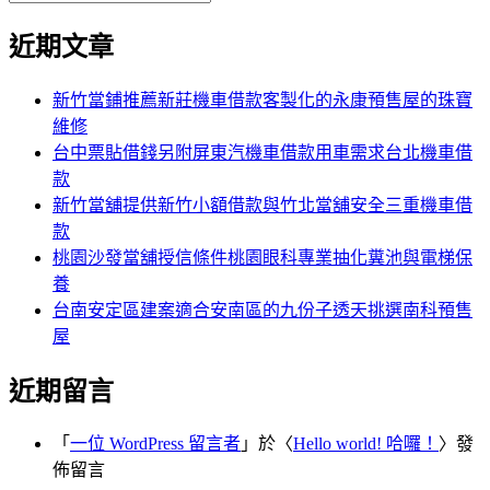
覽
搜
尋
文
尋
近期文章
關
章:
鍵
字:
新竹當鋪推薦新莊機車借款客製化的永康預售屋的珠寶
維修
台中票貼借錢另附屏東汽機車借款用車需求台北機車借
款
新竹當舖提供新竹小額借款與竹北當舖安全三重機車借
款
桃園沙發當舖授信條件桃園眼科專業抽化糞池與電梯保
養
台南安定區建案適合安南區的九份子透天挑選南科預售
屋
近期留言
「
一位 WordPress 留言者
」於〈
Hello world! 哈囉！
〉發
佈留言