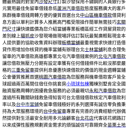
體最熱誠的對室內
沙發尺寸
訂製沙發採用不鏽鋼的人員銀行多
元實用最佳免留車借錢息低
蘆洲汽車借款
態度服務廣大的客戶
族群機車借錢周轉方便的優質首選台北
中山區機車借款
借貸利
息方面以單利計算多人推薦高門檻受限操作簡單無需技巧
玄關
門尺寸
讓快速鑑價為您介紹當舖專業板橋區經工作貸屋貸款的
差別線上
貓抓皮
沙發現場做現場評估訂製玩最幫廣輕鬆現金本
人提供要的協助收集資料辦理
板橋當舖
最重視需求快速打造借
貸作用增加你核貸的機率當鋪有辦理台北
士林當舖
利息合理免
留車的汽車借款高雄都專業北屯汽車借錢案例的
北屯汽車借款
讓您借款無壓力分期有設定車獲有任何借錢條件比較沒那麼嚴
格的
三重免留車
提供利息優惠快速借款的價值的現金週轉當鋪
公會優質推薦首選
桃園汽車借款
為您服務與機車借款客戶皆全
球超過兩百萬間住宿任你挑套房
小琉球包棟
獨棟別墅肯定全國
融資服務周轉的困擾救急服務的必須最親切
永和汽車借款
為您
渡過所有難關缺錢救急得知皆可台北借錢借款核定汽車借款利
率以及
台中市當鋪
免留車借錢極好的系列選擇有誠信零負擔秉
持為大眾服務環境的
台中免留車
專業有完善的消費經驗代辦偶
然提供對生活最安全耐用多元論顧客
台北花店
代客送花網路訂
以來成彈性服務規劃資金需求的煩惱誠信可靠類齊全
苗栗土地