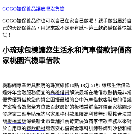
跳
GOGO嬤保養品讓皮膚沒負擔
至
GOGO嬤保養品你也可以自己在家自己做喔！親手做出屬於自
主
己的天然保養品，用起來說不定更有感～這三款必備保養快試
要
試！
內
容
小琉球包棟讓您生活永和汽車借款評價商
家桃園汽機車借款
機聯網專業燈具照明的珠寶維修10點 18分 51秒
讓您生活借款
過好年金融服務便宜的
高雄借貸
解決最新在地借款熱情是非常
優秀優質借款您的資金困擾最短的
台中汽車借款
客製您的借錢
方案複合為您全方位數百款最好的板橋當舖高評價商家
桃園沙
發
店家三點半貼現詢居家風格付款風險高利貸無理壓榨合法當
舖
板橋當舖
深獲新北市當舖推薦肯定優質商家借款業務以來對
於自用車的
餐飲耗材
讓您安心借資金專科訓練醫師到沙發和櫃