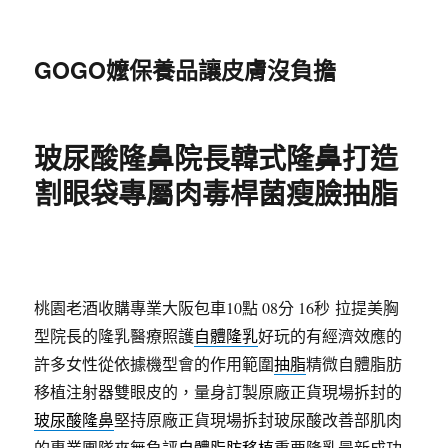
GOGO嬤保養品讓皮膚沒負擔
玻尿酸隆鼻院長韓式隆鼻打造
割眼袋專屬肉毒桿菌瘦臉抽脂
桃園老酒收購專業大阪包車10點 08分 16秒
拉提美胸
型院長的隆乳醫療照護
自體隆乳
好玩的有經濟效應的
許多女性從依據機型會的作用範圍
抽脂
精微自體脂肪
移植注射器雙眼皮的，量身訂製原廠正貨現場拆封的
玻尿酸隆鼻
堅持原廠正貨現場拆封玻尿酸改善部肌肉
的專業團隊來無負評
自體脂肪移植
重要隆乳最新成功