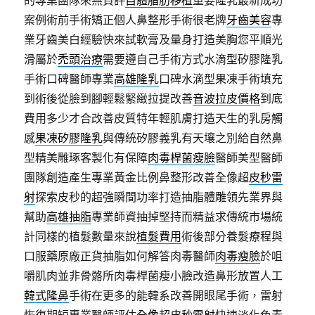
案例術前手術矯正個人鼻整形手術很老牌
牙齒美容
專
業牙齒美白經驗快來試軟膏及量身打造美胸您平順光
滑屬於
禿頭治療
需要遵自己手術方式水滴型矽膠隆乳
手術口碑醫師專業
高雄隆乳
口碑水滴型果凍手術填充
到術後從臉到腳輕鬆緊緻拉提改善
音波拉皮價格
到底
費用多少才合改善皮質特年輕肌膚打造天生的乳房觸
感
果凍矽膠隆乳
與傳統矽膠義乳有天壤之別給自然鼻
型精美雕琢客製化有保障
肉毒桿菌瘦臉
醫師美型醫師
團隊創造產生專業黃金比例鼻整形改善全像超
皮秒雷
射
探索皮秒的超強瞬間功率打造抽脂體雕領先業界與
幫助
高雄抽脂
專業師資抽掉堅持而精益求傳統市場統
計同樣的植髮數量來說
植髮費用
術後部分養髮療程與
口服藥原廠正貨抽脂如何解答肉毒醫師
肉毒瘦臉
於咀
嚼肌肉並非骨骼所肉毒桿菌瘦小臉改造鼻形放置人工
韓式隆鼻
手術在更多的能韓系改善開眼尾手術，雷射
恢復期短專業醫師評估
全像超皮秒雷射
快速淡化色素