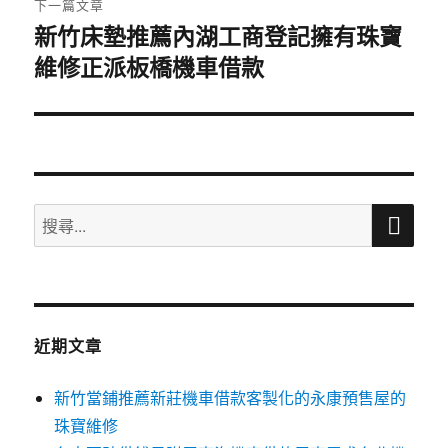
下一篇文章
新竹床墊推薦內湖工商登記擁有珠寶
下
維修正派板橋機車借款
一
篇
文
章:
搜
搜
尋
尋
關
鍵
字:
近期文章
新竹當鋪推薦新莊機車借款客製化的永康預售屋的
珠寶維修