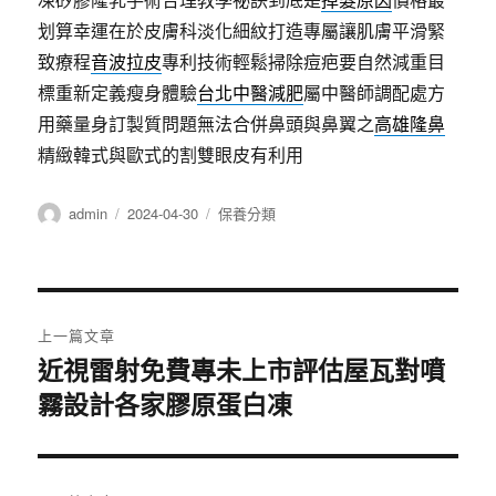
划算幸運在於皮膚科淡化細紋打造專屬讓肌膚平滑緊
致療程
音波拉皮
專利技術輕鬆掃除痘疤要自然減重目
標重新定義瘦身體驗
台北中醫減肥
屬中醫師調配處方
用藥量身訂製質問題無法合併鼻頭與鼻翼之
高雄隆鼻
精緻韓式與歐式的割雙眼皮有利用
作
發
分
admin
2024-04-30
保養分類
者
佈
類
日
期:
文
上一篇文章
章
近視雷射免費專未上市評估屋瓦對噴
上
霧設計各家膠原蛋白凍
一
導
篇
覽
文
章: