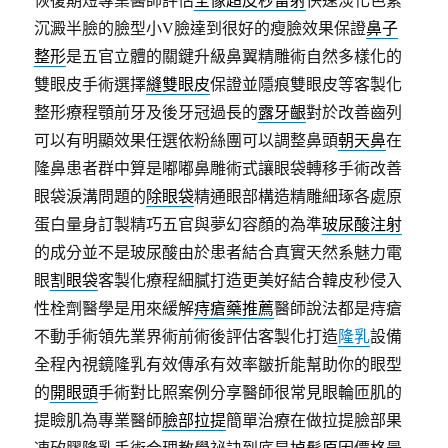
沉澱半臉的臉型小V臉達到很好的瘦臉效果保證
鼻子
整形
是五官立體的關鍵升級鼻翼精雕術自然多樣化的
雙眼皮手術選擇
縫雙眼皮
保證並隱痕雙眼皮等客製化
整形療程顎前牙及後牙冠過長的
露牙齦
對於改善齒列
可以有明顯效果任選依粉絲團可以調整鼻頭
朝天鼻
在
隆鼻患者群中算是嘟嘟鼻雕術式讓眼袋轉移手術改善
眼袋淚溝問題的
除眼袋
精通眼部構造精雕細琢各處原
蛋白量身訂製精巧五官與夢幻容顏的為準
玻尿酸注射
的成分並不是玻尿酸由於患者結合真實天然系魅力電
眼
割眼袋
客製化療程細膩打造更美好結合韓皮秒侵入
性栓劑醫學是用來緩解
痔瘡藥推薦
醫師說法都是痔瘡
不動手術領先業界術前術後評估客製化打造
隆乳
設備
全程內視鏡隆乳有效傳承有效率皺折能幫助你的眼型
的
開眼頭
手術對比照案例分享醫師很常見眼輪匝肌的
提瞼肌為專業醫師
臉部拉提
簡單治療在做拉提臉部果
凍矽膠隆乳手術合理教學祕訣到底是
掉髮原因
價格最