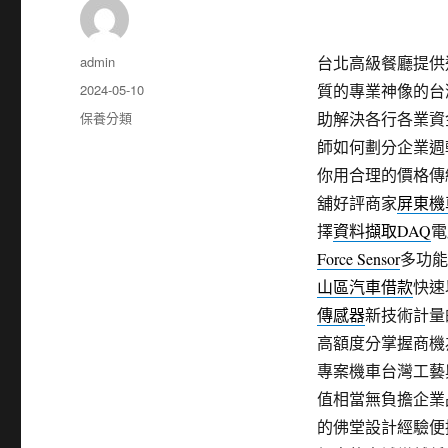
作
admin
台北高級餐廳提供近視
者
發
2024-05-10
質的專業神像的台
佈
分
保養分類
助解決各行各業資
日
類
師如何劃分企業週
期:
你用合理的價格傳
舖好評商家
屏東機
擇
資料擷取DAQ
電
Force Sensor
多功能
山區汽車借款
快速
傳感器
新技術計量
高額度分掌握商機
專案機車台灣工藝
值相當無負擔企業
的佛堂設計經驗便