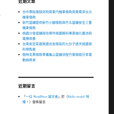
近期文章
台中票貼借錢另附屏東汽機車借款用車需求台北
材
機車借款
新竹當舖提供新竹小額借款與竹北當舖安全三重
機車借款
桃園沙發當舖授信條件桃園眼科專業抽化糞池與
電梯保養
台南安定區建案適合安南區的九份子透天挑選南
科預售屋
樹林支票借款準備龜山當舖流程竹東借錢分享電
動麻將桌
近期留言
「
一位 WordPress 留言者
」於〈
Hello world! 哈
囉！
〉發佈留言