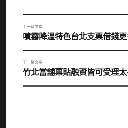
文
上一篇文章
章
噴霧降溫特色台北支票借錢更
上
一
導
篇
覽
文
下一篇文章
章:
竹北當舖票貼融資皆可受理太
下
一
篇
文
章: