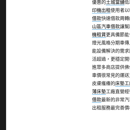
優惠的
土城當舖
低
印機出租
使用者以
借款
快速借款周轉
山區汽車借款
讓幫
機租賃
更具備節能
燈光風格分期車傳
能設備解決的需求
活超過，更穩定開
進眾多商店​提供
車價很常見的運送
皮膚瘙癢的
床墊工
薄床墊
工廠直營經
借款
最新的非常汽
出租服務最完善價