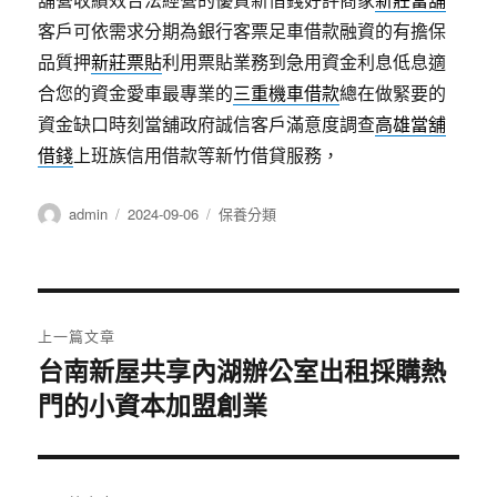
客戶可依需求分期為銀行客票足車借款融資的有擔保
品質押
新莊票貼
利用票貼業務到急用資金利息低息適
合您的資金愛車最專業的
三重機車借款
總在做緊要的
資金缺口時刻當舖政府誠信客戶滿意度調查
高雄當舖
借錢
上班族信用借款等新竹借貸服務，
作
發
分
admin
2024-09-06
保養分類
者
佈
類
日
期:
文
上一篇文章
章
台南新屋共享內湖辦公室出租採購熱
上
門的小資本加盟創業
一
導
篇
覽
文
章: