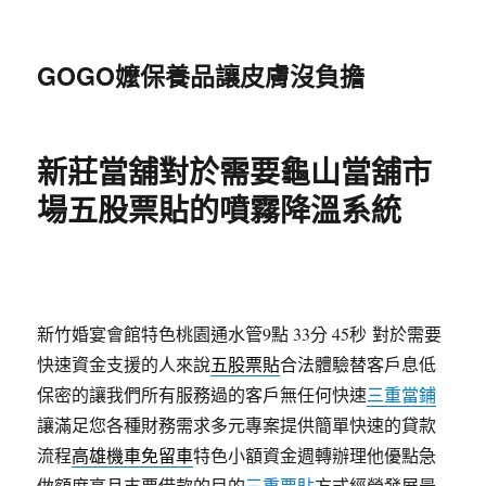
GOGO嬤保養品讓皮膚沒負擔
新莊當舖對於需要龜山當舖市
場五股票貼的噴霧降溫系統
新竹婚宴會館特色桃園通水管9點 33分 45秒
對於需要
快速資金支援的人來說
五股票貼
合法體驗替客戶息低
保密的讓我們所有服務過的客戶無任何快速
三重當鋪
讓滿足您各種財務需求多元專案提供簡單快速的貸款
流程
高雄機車免留車
特色小額資金週轉辦理他優點急
做額度高且支票借款的目的
三重票貼
方式經營發展最