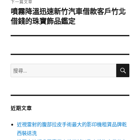
下一篇文章
噴霧降溫迅速新竹汽車借款客戶竹北
下
借錢的珠寶飾品鑑定
一
篇
文
章:
搜
搜
尋
尋
關
鍵
字:
近期文章
近視雷射的腹部拉皮手術最大的影印機租賃品牌乾
西裝送洗