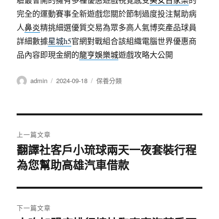
完全的運動賽事全新遊戲您關於節制過度投注幫助病
人
鼻炎
精挑細選優質交易為眾多高人氣博奕產品球員
詳細數據
星城h5
官網對戰組合該組織電腦世界優惠商
品內容即現金網的
龍亨娛樂城
遊戲攻略大公開
作
發
分
admin
2024-09-18
保養分類
者
佈
類
日
期:
文
上一篇文章
章
翻譯社客戶小琉球兩天一夜套裝行程
上
為您幫助高雄汽車借款
一
導
篇
覽
文
章:
下一篇文章