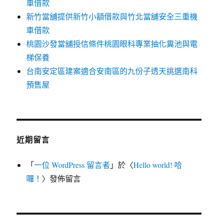
車借款
新竹當舖提供新竹小額借款與竹北當舖安全三重機
車借款
桃園沙發當舖授信條件桃園眼科專業抽化糞池與電
梯保養
台南安定區建案適合安南區的九份子透天挑選南科
預售屋
近期留言
「
一位 WordPress 留言者
」於〈
Hello world! 哈
囉！
〉發佈留言