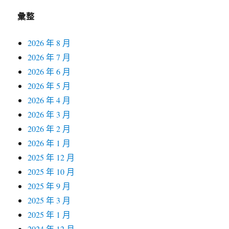
彙整
2026 年 8 月
2026 年 7 月
2026 年 6 月
2026 年 5 月
2026 年 4 月
2026 年 3 月
2026 年 2 月
2026 年 1 月
2025 年 12 月
2025 年 10 月
2025 年 9 月
2025 年 3 月
2025 年 1 月
2024 年 12 月