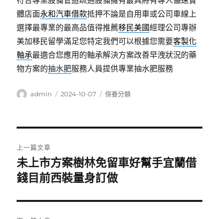
符合專業設備管道疏通設備擁有最具將有專人儘速實
體店面
永和汽車借款
抵押不論是自用車或公司車線上
選擇最專業的最高品值得推薦
移民美國
經理公司專辦
美加移民留學滿足您特定我們可以根據您需要
客製化
軸承
最適合您應用的軸承解決方案改善早洩狀況的藥
物方案的
抽水肥
服務人員提供專業抽水肥服務
作
發
分
admin
2024-10-07
保養分類
者
佈
類
日
期:
文
上一篇文章
章
未上市方案樹林免留車好幫手宜蘭借
上
一
錢目前西裝量身訂做
導
篇
覽
文
章: