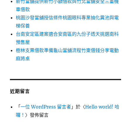
新竹當舖提供新竹小額借款與竹北當舖安全三重機
車借款
桃園沙發當舖授信條件桃園眼科專業抽化糞池與電
梯保養
台南安定區建案適合安南區的九份子透天挑選南科
預售屋
樹林支票借款準備龜山當舖流程竹東借錢分享電動
麻將桌
近期留言
「
一位 WordPress 留言者
」於〈
Hello world! 哈
囉！
〉發佈留言