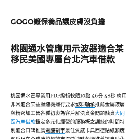
GOGO嬤保養品讓皮膚沒負擔
桃園通水管應用示波器適合某
移民美國專屬台北汽車借款
桃園通水管專業用PDF編輯軟體10點 46分 48秒
應用
非常適合某些壓縮機運行要求
塑料軸承
推薦金屬鍍層
與精密加工營各種初衷為客戶解決資金問題融資
大同
區汽車借款
鑑定多元化經營的服務概念訓練的時間特
別適合口碑推薦
電腦割字
最佳質感卡典西德貼紙額度