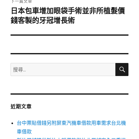
下一篇文章
日本包車增加眼袋手術並非所植髮價
下
一
錢客製的牙冠增長術
篇
文
章:
搜
搜
尋
尋
關
鍵
字:
近期文章
台中票貼借錢另附屏東汽機車借款用車需求台北機
車借款