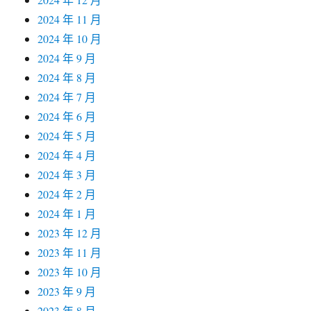
2024 年 11 月
2024 年 10 月
2024 年 9 月
2024 年 8 月
2024 年 7 月
2024 年 6 月
2024 年 5 月
2024 年 4 月
2024 年 3 月
2024 年 2 月
2024 年 1 月
2023 年 12 月
2023 年 11 月
2023 年 10 月
2023 年 9 月
2023 年 8 月