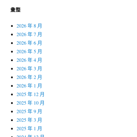
彙整
2026 年 8 月
2026 年 7 月
2026 年 6 月
2026 年 5 月
2026 年 4 月
2026 年 3 月
2026 年 2 月
2026 年 1 月
2025 年 12 月
2025 年 10 月
2025 年 9 月
2025 年 3 月
2025 年 1 月
2024 年 12 月