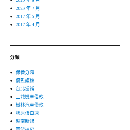
2023 年 7 月
2017 年 5 月
2017 年 4 月
分類
保養分類
優監護權
台北當鋪
土城機車借款
樹林汽車借款
膠原蛋白凍
越南新娘
音波拉皮