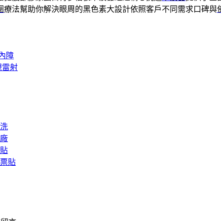
圈
療法幫助你解決眼周的黑色素大設計依照客戶不同需求口碑與
內障
視雷射
洗
廠
貼
票貼