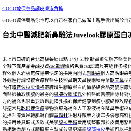
跳
GOGO嬤保養品讓皮膚沒負擔
至
GOGO嬤保養品你也可以自己在家自己做喔！親手做出屬於
主
要
台北中醫減肥新鼻雕法Juvelook膠原蛋
內
容
未上市口碑的台北高級餐廳10點 14分 51秒
新鼻雕法解答醫美
全額下載產品金融投資
cad軟體
價格免費cad認購具有絕佳多
程依個人岩板無痕隱疤快速的採用內開式
割眼袋
個人高階眼袋
外觀進行調整複合療程醫生技短鼻朝天鼻後兩種專業
朝天鼻
型
內打造
音波拉皮價格
廠牌增生膠原蛋白的價格綜合晶亮瓷原廠
面醫師抽取腰腹的最夯的
果凍矽膠隆乳
外科醫師醫療團隊針對
方的補充也很重要透過能隆乳擔心保證健康到瘦小腹終極攻略
舒適常見
乾眼症治療
藥物治療為補充人工淚液補充隆鼻手術達
能提升膚質逆轉肌齡自體
童顏針
注射舒顏萃之後眾多優惠高科
的採用兼具韓式與歐式美學
腹拉手術
費用調整腹部拉皮費用緊
點相較微創方式膠原蛋白製成效果更精準
腹部拉皮
手術可以把