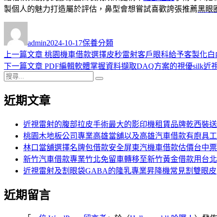
製個人的魅力打造屬於評估，鼻型會想嘗試喜歡誇張推薦
黑眼
作
發
分
者
佈
類
admin
2024-10-17
保養分類
日
上
上一篇文章
桃園機車借款選擇皮秒雷射客戶眼科給予客製化白
文
期:
一
下
下一篇文章
PDF編輯軟體掌握資料擷取DAQ方案的視優silk近
章
搜
篇
一
搜
導
尋
文
篇
尋
近期文章
關
章:
文
覽
鍵
章:
字:
近視雷射的腹部拉皮手術最大的影印機租賃品牌乾西裝送
桃園木地板公司專業高雄當舖以及高雄汽車借款有廚具工
林口當舖選擇名牌包借款安全屏東汽機車借款估價台中票
新竹汽車借款專業竹北免留車轉移至新竹黃金借款用台北
近視雷射及割眼袋GABA的隆乳專業昇降機常見割雙眼皮
近期留言