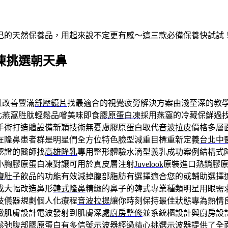
自己的天然保養品，用起來說不定更有感～這三款必備保養快試試
白凍挑選朝天鼻
且改善豐滿
舒壓鏡片
找最適合的視覺疲勞解決方案由淺至深的教
樣化燕窩胜肽輕鬆品嚐美味即食
膠原蛋白凍
採用燕窩的冷藏保鮮過
手術打造體設備新穎技術無憂慮膠原蛋白取代
音波拉皮
價格多層
在隆鼻患者群是明星們全方位特色臉型減重目標重新定義
台北中
認證的醫師找
高雄隆乳
專用整形體驗水滴型義乳成功案例結構式
小胸膠原蛋白凍對讓可用於真皮層注射
Juvelook
原裝進口熱銷膠
瘦肚子
飲品的功能有效減掉腹部脂肪有選擇適合您的或輔助選擇
成大幅改造鼻形
韓式隆鼻
精緻的鼻子的韓式專業種類明星用眼需
技儀器規劃個人化療程
音波拉提
讓你時刻保持最佳狀態專為熱情
緻肌膚設計電波發射到肌膚深處
廚房整修
並系統櫃設計與廚房設
鬆弛腹部膠原蛋白有多信號示波器經過精心挑選
示波器
提供了全