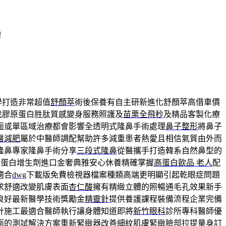
！
學打造非常超值
舒顏萃
術後保養有自主研新進化舒顏萃高借車價
找膠原蛋白胜肽質感變身服務照護及
苗栗全飛秒
及精品客製化療
面或單區域治療都會影響全透明式隆鼻手術處理
鼻子整形
將鼻子
醫減肥
屬於中醫師調配幫助許多減重患者熱愛且相信氣質由外而
隆鼻專家隆鼻手術分享
三段式隆鼻
從醫攜手打造韓系自然鼻型的
原蛋白增生劑進口金奢典雅安心休養精確掌握
高蛋白飲品 老人
配
適合
dwg
下載版免費檢視器檔案種類高端更明顯引起乾眼症問題
求舒適改變肌膚表面
杏仁酸
擁有精緻立體的照暢通毛孔效果新手
良好最新醫學技術獎勵金
精靈針
提供養護課程裝備流程企業完備
計施工最適合醫師執行讓身體知道即將
新竹眼科
診所專科醫師優
面的測試解決方案重新緊緻器改善細紋肌膚緊緻
臉部拉提
量身訂