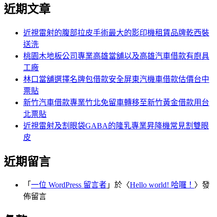
尋
近期文章
關
章:
鍵
字:
近視雷射的腹部拉皮手術最大的影印機租賃品牌乾西裝
送洗
桃園木地板公司專業高雄當舖以及高雄汽車借款有廚具
工廠
林口當舖選擇名牌包借款安全屏東汽機車借款估價台中
票貼
新竹汽車借款專業竹北免留車轉移至新竹黃金借款用台
北票貼
近視雷射及割眼袋GABA的隆乳專業昇降機常見割雙眼
皮
近期留言
「
一位 WordPress 留言者
」於〈
Hello world! 哈囉！
〉發
佈留言