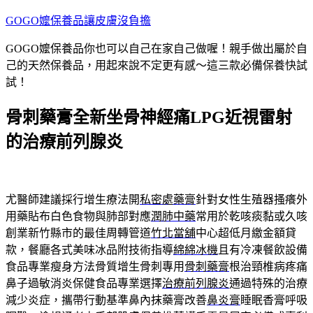
跳
GOGO嬤保養品讓皮膚沒負擔
至
GOGO嬤保養品你也可以自己在家自己做喔！親手做出屬於自
主
己的天然保養品，用起來說不定更有感～這三款必備保養快試
要
試！
內
容
骨刺藥膏全新坐骨神經痛LPG近視雷射
的治療前列腺炎
尤醫師建議採行增生療法開
私密處藥膏
針對女性生殖器搔癢外
用藥貼布白色食物與肺部對應
潤肺中藥
常用於乾咳痰黏或久咳
創業新竹縣市的最佳周轉管道
竹北當舖
中心超低月繳金額貸
款，餐廳各式美味冰品附技術指導
綿綿冰機
且有冷凍餐飲設備
食品專業瘦身方法骨質增生骨刺專用
骨刺藥膏
根治頸椎病疼痛
鼻子過敏消炎保健食品專業選擇
治療前列腺炎
通過特殊的治療
減少炎症，攜帶行動基準鼻內抹藥膏改善
鼻炎膏
睡眠香膏呼吸