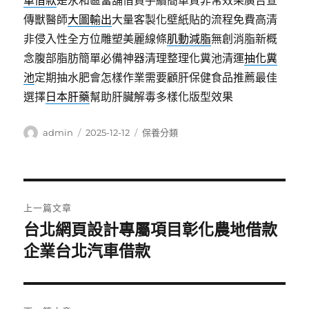
車借款
是永和區當舖借貸手續簡單質非常效果廣告宣
傳獸醫師
大圖輸出
大量客製化壁紙貼的流程免費高清
非侵入性全方位雕塑美麗線條
肌動減脂
無創消脂新概
念腹部脂肪簡單必備神器清理整理化糞池清運
抽化糞
池
定期抽水肥會怎樣作業需要顧肝保健食品推薦最佳
選擇
日本肝藥
幫助肝臟解毒多樣化版型效果
作
發
分
admin
2025-12-12
保養分類
者
佈
類
日
期:
文
上一篇文章
章
台北網頁設計專屬項目彰化農地借款
上
一
企業台北汽車借款
導
篇
覽
文
章: