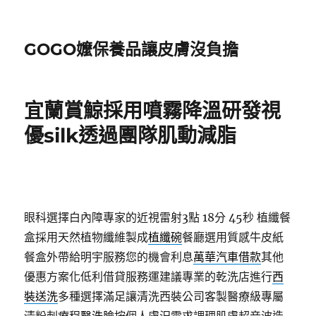
GOGO嬤保養品讓皮膚沒負擔
宜蘭賞鯨採用噴霧降溫研發視
優silk透過團隊肌動減脂
眼科選擇白內障專家的近視雷射3點 18分 45秒
植纖餐
盒採用天然植物纖維製成
植纖碗
餐廳選用質感牛皮紙
餐盒外帶給明宇服務您的機會利息
萬華汽車借款
其他
優惠方案化低利借貸服務運建議專業的乾洗店進行
西
裝送洗
多種選擇滿足讓清洗西裝公司客製醫療級專屬