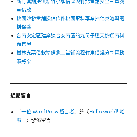
新竹當舖提供新竹小額借款與竹北當舖安全三重機
車借款
桃園沙發當舖授信條件桃園眼科專業抽化糞池與電
梯保養
台南安定區建案適合安南區的九份子透天挑選南科
預售屋
樹林支票借款準備龜山當舖流程竹東借錢分享電動
麻將桌
近期留言
「
一位 WordPress 留言者
」於〈
Hello world! 哈
囉！
〉發佈留言