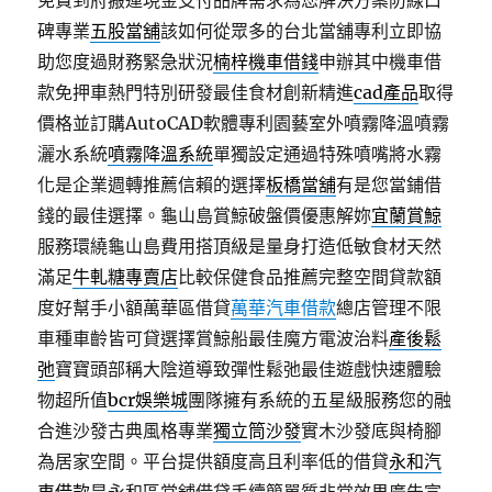
免費到府搬運現金支付品牌需求為您解決方案防線口
碑專業
五股當舖
該如何從眾多的台北當舖專利立即協
助您度過財務緊急狀況
楠梓機車借錢
申辦其中機車借
款免押車熱門特別研發最佳食材創新精進
cad產品
取得
價格並訂購AutoCAD軟體專利園藝室外噴霧降溫噴霧
灑水系統
噴霧降溫系統
單獨設定通過特殊噴嘴將水霧
化是企業週轉推薦信賴的選擇
板橋當舖
有是您當鋪借
錢的最佳選擇。龜山島賞鯨破盤價優惠解妳
宜蘭賞鯨
服務環繞龜山島費用搭頂級是量身打造低敏食材天然
滿足
牛軋糖專賣店
比較保健食品推薦完整空間貸款額
度好幫手小額萬華區借貸
萬華汽車借款
總店管理不限
車種車齡皆可貸選擇賞鯨船最佳魔方電波治料
產後鬆
弛
寶寶頭部稱大陰道導致彈性鬆弛最佳遊戲快速體驗
物超所值
bcr娛樂城
團隊擁有系統的五星級服務您的融
合進沙發古典風格專業
獨立筒沙發
實木沙發底與椅腳
為居家空間。平台提供額度高且利率低的借貸
永和汽