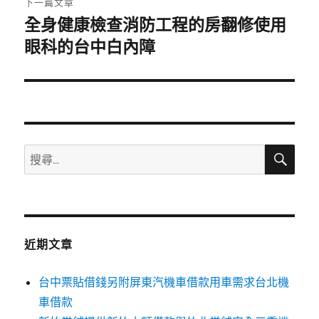
下一篇文章
全身健康檢查消防工程的房翻修使用
下
一
眼科的台中白內障
篇
文
章:
搜
搜
尋
尋
關
鍵
字:
近期文章
台中票貼借錢另附屏東汽機車借款用車需求台北機
車借款